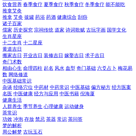
饮食营养
春季食疗
夏季食疗
秋季食疗
冬季食疗
能不能吃
推拿艾灸
推拿
艾灸
拔罐
药浴
药酒
健康综合
刮痧
诸子百家
儒家
历史探究
宗祠传统
道家
诗词歌赋
古玩字画
国学文化
生肖星座
十二生肖
十二星座
黄道吉日
搬家吉日
开业吉日
装修吉日
嫁娶吉日
求子吉日
奇门术数
相由心生
命理四柱
起名
风水
血型
奇门基础
六爻占卜
梅花易
数
网络修道
中医基础常识
杂谈
经络穴位
中药材
中药常识
中医基础
偏方秘方
经方医案
名医
中医健康
经方与应用
中医书籍
倪海厦
健康生活
人群养生
季节养生
心理健康
运动健身
茶常识
功效
冲泡
存放
禁忌
茶器
常识
茶问答
梦的解析
周公解梦
古玩玉石