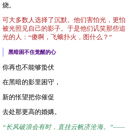
烧。
可大多数人选择了沉默。他们害怕光，更怕
被光照见自己的影子。于是他们讥笑那些追
光的人：“傻啊，飞蛾扑火，图什么？”
黑暗困不住觉醒的心
你再也不能够蛰伏
在黑暗的影里困守，
新的怅望把你催促
去处那更高的婚媾。
“长风破浪会有时，直挂云帆济沧海。”——