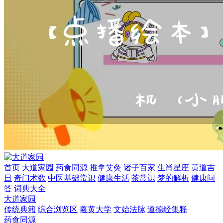
首页
大道家园
药食同源
推拿艾灸
诸子百家
生肖星座
黄道吉
日
奇门术数
中医基础常识
健康生活
茶常识
梦的解析
健康问
答
词典大全
大道家园
传统典籍
综合浏览区
羲黄大学
文始法脉
道德经集释
药食同源