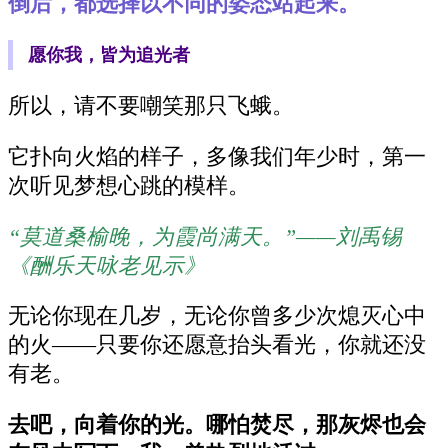
倒后，都选择以不同的姿态站起来。
愿你我，皆为追光者
所以，请不要嘲笑那只飞蛾。
它扑向火焰的样子，多像我们年少时，第一
次听见梦想心跳的模样。
“莫道桑榆晚，为霞尚满天。”——刘禹锡
《酬乐天咏老见示》
无论你现在几岁，无论你曾多少次熄灭心中
的火——只要你还愿意抬头看光，你就还没
有老。
去吧，向着你的光。哪怕焚尽，那灰烬也会