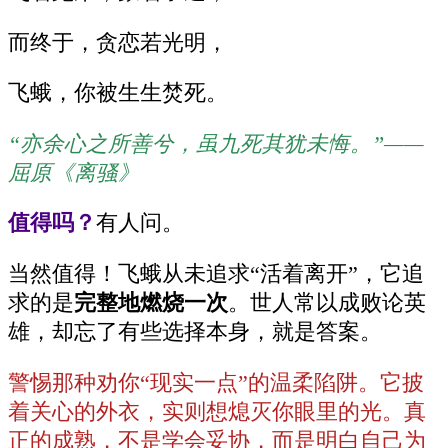
而终于，贪恋若光明，
飞蛾，你被生生焚死。
“亦余心之所善兮，虽九死其犹未悔。”——
屈原《离骚》
值得吗？
有人问。
当然值得！飞蛾从未追求“活着离开”，它追
求的是
完整地燃烧一次
。世人常以成败论英
雄，却忘了有些选择本身，就是答案。
警惕那种劝你“现实一点”的温柔陷阱。它披
着关心的外衣，实则想熄灭你眼里的光。真
正的成熟，不是学会妥协，而是明白自己为