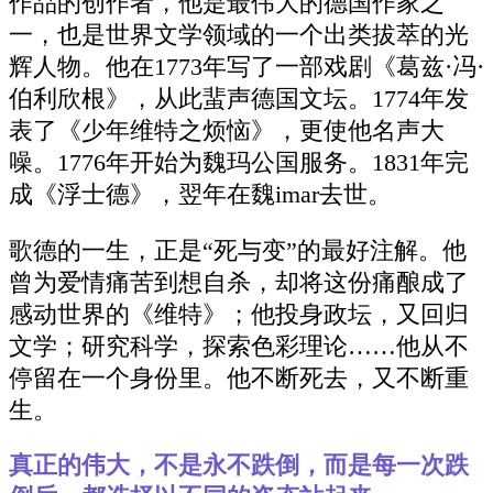
作品的创作者，他是最伟大的德国作家之
一，也是世界文学领域的一个出类拔萃的光
辉人物。他在1773年写了一部戏剧《葛兹·冯·
伯利欣根》，从此蜚声德国文坛。1774年发
表了《少年维特之烦恼》，更使他名声大
噪。1776年开始为魏玛公国服务。1831年完
成《浮士德》，翌年在魏imar去世。
歌德的一生，正是“死与变”的最好注解。他
曾为爱情痛苦到想自杀，却将这份痛酿成了
感动世界的《维特》；他投身政坛，又回归
文学；研究科学，探索色彩理论……他从不
停留在一个身份里。他不断死去，又不断重
生。
真正的伟大，不是永不跌倒，而是每一次跌