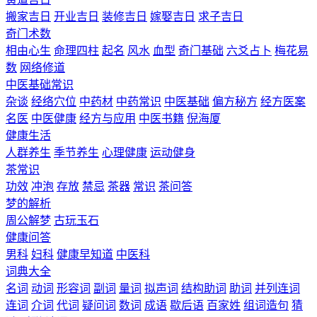
搬家吉日
开业吉日
装修吉日
嫁娶吉日
求子吉日
奇门术数
相由心生
命理四柱
起名
风水
血型
奇门基础
六爻占卜
梅花易
数
网络修道
中医基础常识
杂谈
经络穴位
中药材
中药常识
中医基础
偏方秘方
经方医案
名医
中医健康
经方与应用
中医书籍
倪海厦
健康生活
人群养生
季节养生
心理健康
运动健身
茶常识
功效
冲泡
存放
禁忌
茶器
常识
茶问答
梦的解析
周公解梦
古玩玉石
健康问答
男科
妇科
健康早知道
中医科
词典大全
名词
动词
形容词
副词
量词
拟声词
结构助词
助词
并列连词
连词
介词
代词
疑问词
数词
成语
歇后语
百家姓
组词造句
猜