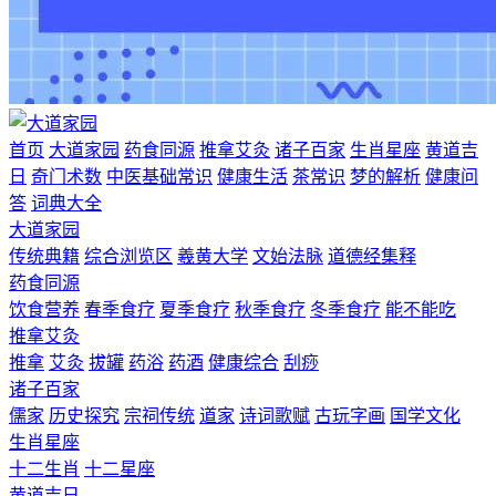
首页
大道家园
药食同源
推拿艾灸
诸子百家
生肖星座
黄道吉
日
奇门术数
中医基础常识
健康生活
茶常识
梦的解析
健康问
答
词典大全
大道家园
传统典籍
综合浏览区
羲黄大学
文始法脉
道德经集释
药食同源
饮食营养
春季食疗
夏季食疗
秋季食疗
冬季食疗
能不能吃
推拿艾灸
推拿
艾灸
拔罐
药浴
药酒
健康综合
刮痧
诸子百家
儒家
历史探究
宗祠传统
道家
诗词歌赋
古玩字画
国学文化
生肖星座
十二生肖
十二星座
黄道吉日