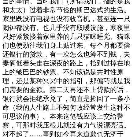
当的事情。当时我们（所谓我们，指的是我
和太太）过着非常节俭的斯巴达式的生活。
家里既没有电视也没有收音机，甚至连一只
闹钟都没有。也几乎没有取暖设施，寒夜里
只好紧紧搂着家里养的几只猫咪睡觉。猫咪
们也使劲往我们身上贴过来。每个月都要偿
还银行的贷款，有一次怎么也筹不到钱，夫
妻俩低着头走在深夜的路上，拾到过掉在地
上的皱巴巴的钞票。不知该说是共时性原
理，还是某种冥冥中的指引，那偏巧就是我
们需要的金额。第二天再还不上贷款的话，
银行就会拒绝承兑了，简直是捡回了一条小
命（我的人生路上不知何故经常发生这种不
可思议的事）。本来这笔钱应该上交给警
察，可那时我压根儿就没有力气说漂亮话。
对不起了……事到如今再来道歉也无济于