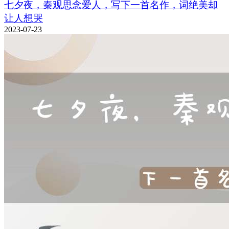
七夕夜，秦观思念爱人，写下一首名作，词绝美却
让人想哭
2023-07-23