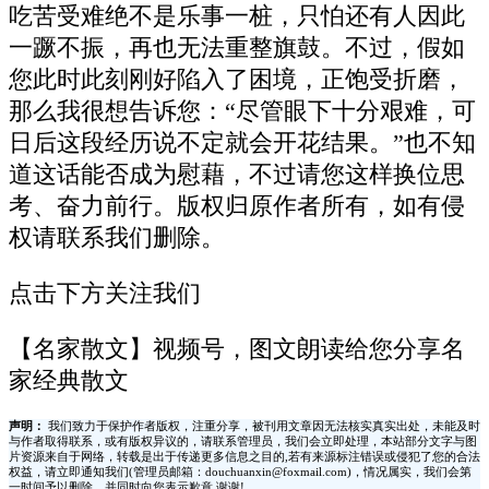
吃苦受难绝不是乐事一桩，只怕还有人因此
一蹶不振，再也无法重整旗鼓。不过，假如
您此时此刻刚好陷入了困境，正饱受折磨，
那么我很想告诉您：“尽管眼下十分艰难，可
日后这段经历说不定就会开花结果。”也不知
道这话能否成为慰藉，不过请您这样换位思
考、奋力前行。版权归原作者所有，如有侵
权请联系我们删除。
点击下方关注我们
【名家散文】视频号，图文朗读给您分享名
家经典散文
声明：
我们致力于保护作者版权，注重分享，被刊用文章因无法核实真实出处，未能及时
与作者取得联系，或有版权异议的，请联系管理员，我们会立即处理，本站部分文字与图
片资源来自于网络，转载是出于传递更多信息之目的,若有来源标注错误或侵犯了您的合法
权益，请立即通知我们(管理员邮箱：douchuanxin@foxmail.com)，情况属实，我们会第
一时间予以删除，并同时向您表示歉意,谢谢!