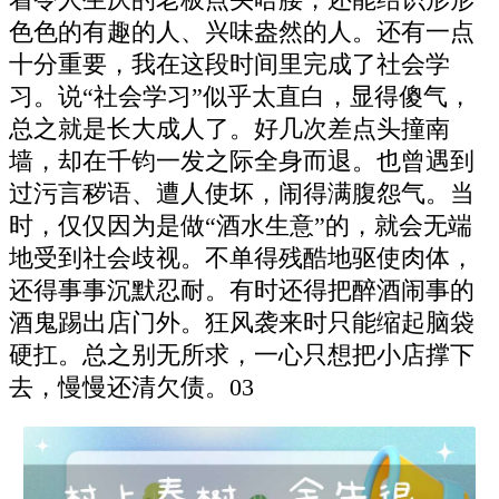
色色的有趣的人、兴味盎然的人。还有一点
十分重要，我在这段时间里完成了社会学
习。说“社会学习”似乎太直白，显得傻气，
总之就是长大成人了。好几次差点头撞南
墙，却在千钧一发之际全身而退。也曾遇到
过污言秽语、遭人使坏，闹得满腹怨气。当
时，仅仅因为是做“酒水生意”的，就会无端
地受到社会歧视。不单得残酷地驱使肉体，
还得事事沉默忍耐。有时还得把醉酒闹事的
酒鬼踢出店门外。狂风袭来时只能缩起脑袋
硬扛。总之别无所求，一心只想把小店撑下
去，慢慢还清欠债。03