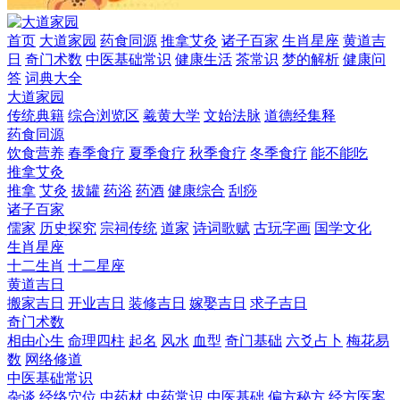
首页
大道家园
药食同源
推拿艾灸
诸子百家
生肖星座
黄道吉
日
奇门术数
中医基础常识
健康生活
茶常识
梦的解析
健康问
答
词典大全
大道家园
传统典籍
综合浏览区
羲黄大学
文始法脉
道德经集释
药食同源
饮食营养
春季食疗
夏季食疗
秋季食疗
冬季食疗
能不能吃
推拿艾灸
推拿
艾灸
拔罐
药浴
药酒
健康综合
刮痧
诸子百家
儒家
历史探究
宗祠传统
道家
诗词歌赋
古玩字画
国学文化
生肖星座
十二生肖
十二星座
黄道吉日
搬家吉日
开业吉日
装修吉日
嫁娶吉日
求子吉日
奇门术数
相由心生
命理四柱
起名
风水
血型
奇门基础
六爻占卜
梅花易
数
网络修道
中医基础常识
杂谈
经络穴位
中药材
中药常识
中医基础
偏方秘方
经方医案