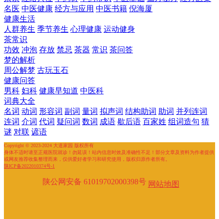
名医
中医健康
经方与应用
中医书籍
倪海厦
健康生活
人群养生
季节养生
心理健康
运动健身
茶常识
功效
冲泡
存放
禁忌
茶器
常识
茶问答
梦的解析
周公解梦
古玩玉石
健康问答
男科
妇科
健康早知道
中医科
词典大全
名词
动词
形容词
副词
量词
拟声词
结构助词
助词
并列连词
连词
介词
代词
疑问词
数词
成语
歇后语
百家姓
组词造句
猜
谜
对联
谚语
Copyright © 2023-2024 大道家园 版权所有
身体不适时请至正规医院就诊！勿延误！站内信息时效及准确性不足！部分文章及资料为作者提供
或网友推荐收集整理而来，仅供爱好者学习和研究使用，版权归原作者所有。
陕ICP备2022010374号-1
陕公网安备 61019702000398号
网站地图