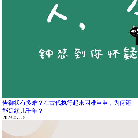
告御状有多难？在古代执行起来困难重重，为何还
能延续几千年？
2023-07-26