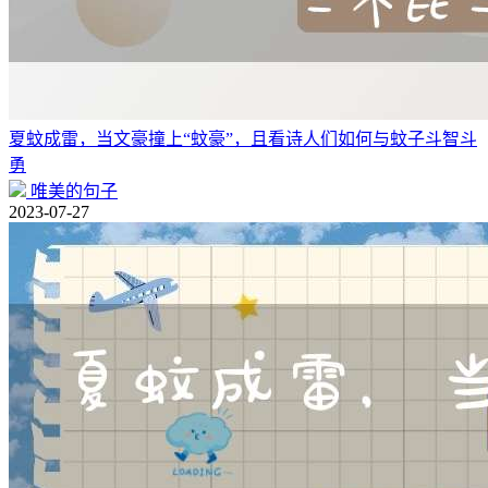
夏蚊成雷，当文豪撞上“蚊豪”，且看诗人们如何与蚊子斗智斗
勇
唯美的句子
2023-07-27