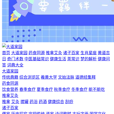
首页
大道家园
药食同源
推拿艾灸
诸子百家
生肖星座
黄道吉
日
奇门术数
中医基础常识
健康生活
茶常识
梦的解析
健康问
答
词典大全
大道家园
传统典籍
综合浏览区
羲黄大学
文始法脉
道德经集释
药食同源
饮食营养
春季食疗
夏季食疗
秋季食疗
冬季食疗
能不能吃
推拿艾灸
推拿
艾灸
拔罐
药浴
药酒
健康综合
刮痧
诸子百家
儒家
历史探究
宗祠传统
道家
诗词歌赋
古玩字画
国学文化