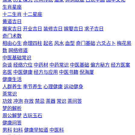
生肖星座
十二生肖
十二星座
黄道吉日
搬家吉日
开业吉日
装修吉日
嫁娶吉日
求子吉日
奇门术数
相由心生
命理四柱
起名
风水
血型
奇门基础
六爻占卜
梅花易
数
网络修道
中医基础常识
杂谈
经络穴位
中药材
中药常识
中医基础
偏方秘方
经方医案
名医
中医健康
经方与应用
中医书籍
倪海厦
健康生活
人群养生
季节养生
心理健康
运动健身
茶常识
功效
冲泡
存放
禁忌
茶器
常识
茶问答
梦的解析
周公解梦
古玩玉石
健康问答
男科
妇科
健康早知道
中医科