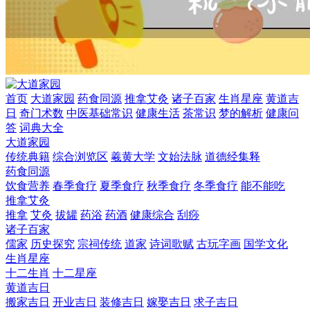
首页
大道家园
药食同源
推拿艾灸
诸子百家
生肖星座
黄道吉
日
奇门术数
中医基础常识
健康生活
茶常识
梦的解析
健康问
答
词典大全
大道家园
传统典籍
综合浏览区
羲黄大学
文始法脉
道德经集释
药食同源
饮食营养
春季食疗
夏季食疗
秋季食疗
冬季食疗
能不能吃
推拿艾灸
推拿
艾灸
拔罐
药浴
药酒
健康综合
刮痧
诸子百家
儒家
历史探究
宗祠传统
道家
诗词歌赋
古玩字画
国学文化
生肖星座
十二生肖
十二星座
黄道吉日
搬家吉日
开业吉日
装修吉日
嫁娶吉日
求子吉日