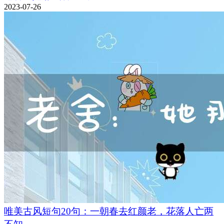
2023-07-26
唯美古风短句20句：一朝春去红颜老，花落人亡两