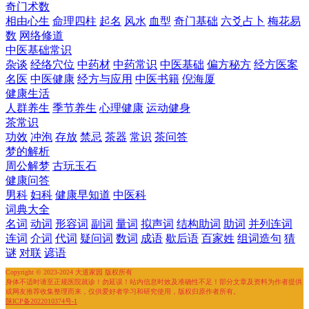
奇门术数
相由心生
命理四柱
起名
风水
血型
奇门基础
六爻占卜
梅花易
数
网络修道
中医基础常识
杂谈
经络穴位
中药材
中药常识
中医基础
偏方秘方
经方医案
名医
中医健康
经方与应用
中医书籍
倪海厦
健康生活
人群养生
季节养生
心理健康
运动健身
茶常识
功效
冲泡
存放
禁忌
茶器
常识
茶问答
梦的解析
周公解梦
古玩玉石
健康问答
男科
妇科
健康早知道
中医科
词典大全
名词
动词
形容词
副词
量词
拟声词
结构助词
助词
并列连词
连词
介词
代词
疑问词
数词
成语
歇后语
百家姓
组词造句
猜
谜
对联
谚语
Copyright © 2023-2024 大道家园 版权所有
身体不适时请至正规医院就诊！勿延误！站内信息时效及准确性不足！部分文章及资料为作者提供
或网友推荐收集整理而来，仅供爱好者学习和研究使用，版权归原作者所有。
陕ICP备2022010374号-1