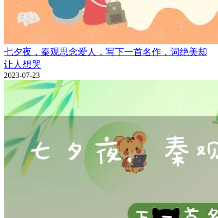
七夕夜，秦观思念爱人，写下一首名作，词绝美却
让人想哭
2023-07-23