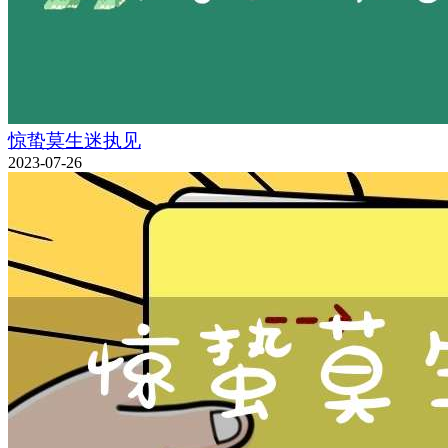
惊蛰莫生迷执见
2023-07-26