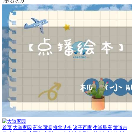
2023-07-22
首页
大道家园
药食同源
推拿艾灸
诸子百家
生肖星座
黄道吉