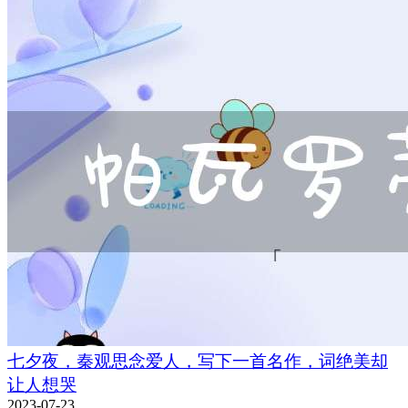
七夕夜，秦观思念爱人，写下一首名作，词绝美却
让人想哭
2023-07-23