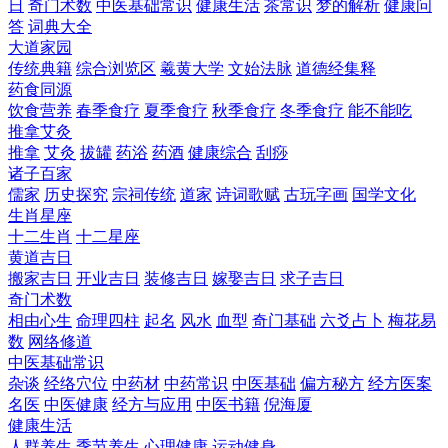
日
奇门术数
中医基础常识
健康生活
茶常识
梦的解析
健康问
答
词典大全
大道家园
传统典籍
综合浏览区
羲黄大学
文始法脉
道德经集释
药食同源
饮食营养
春季食疗
夏季食疗
秋季食疗
冬季食疗
能不能吃
推拿艾灸
推拿
艾灸
拔罐
药浴
药酒
健康综合
刮痧
诸子百家
儒家
历史探究
宗祠传统
道家
诗词歌赋
古玩字画
国学文化
生肖星座
十二生肖
十二星座
黄道吉日
搬家吉日
开业吉日
装修吉日
嫁娶吉日
求子吉日
奇门术数
相由心生
命理四柱
起名
风水
血型
奇门基础
六爻占卜
梅花易
数
网络修道
中医基础常识
杂谈
经络穴位
中药材
中药常识
中医基础
偏方秘方
经方医案
名医
中医健康
经方与应用
中医书籍
倪海厦
健康生活
人群养生
季节养生
心理健康
运动健身