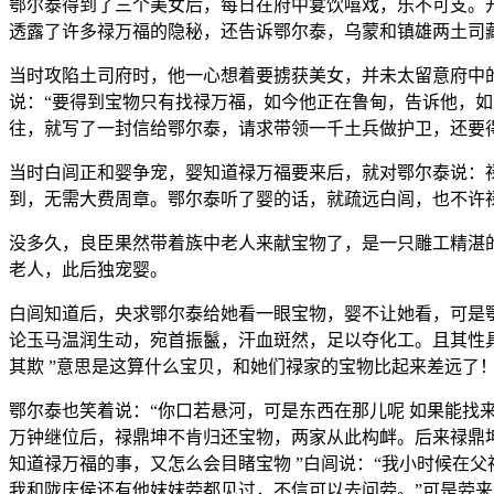
鄂尔泰得到了三个美女后，每日在府中宴饮嘻戏，乐不可支。
透露了许多禄万福的隐秘，还告诉鄂尔泰，乌蒙和镇雄两土司
当时攻陷土司府时，他一心想着要掳获美女，并未太留意府中
说：“要得到宝物只有找禄万福，如今他正在鲁甸，告诉他，
往，就写了一封信给鄂尔泰，请求带领一千土兵做护卫，还要
当时白闾正和婴争宠，婴知道禄万福要来后，就对鄂尔泰说：
到，无需大费周章。鄂尔泰听了婴的话，就疏远白闾，也不许
没多久，良臣果然带着族中老人来献宝物了，是一只雕工精湛
老人，此后独宠婴。
白闾知道后，央求鄂尔泰给她看一眼宝物，婴不让她看，可是
论玉马温润生动，宛首振鬣，汗血斑然，足以夺化工。且其性
其欺 ”意思是这算什么宝贝，和她们禄家的宝物比起来差远了
鄂尔泰也笑着说：“你口若悬河，可是东西在那儿呢 如果能找
万钟继位后，禄鼎坤不肯归还宝物，两家从此构衅。后来禄鼎
知道禄万福的事，又怎么会目睹宝物 ”白闾说：“我小时候在
我和陇庆侯还有他妹妹荌都见过，不信可以去问荌。”可是荌