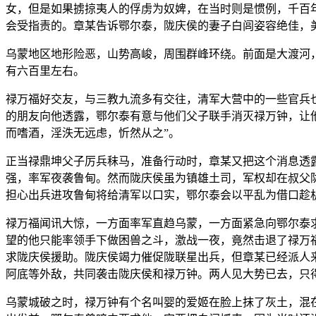
女，但是如果掳掠夷人的俘虏为奴婢，在当时则是惯例，千百
会受指责的。章某告诉鄂尔泰，陇庆侯的妻子白闾姿容绝佳，
乌蒙地区地形险恶，山势高峻，周围群峰环绕。前面是大渡河
有六百里左右。
禄万福好交友，与三教九流多有交往，清军大营中的一些官兵
的朋友向他透露，鄂尔泰有意与他们父子联手消灭禄万钟，让
而嗜酒，淫泆无远虑，忻然从之”。
正当禄鼎坤父子厉兵秣马，准备行动时，章某又把这个消息透
强，率军夜袭鲁甸。然而陇庆侯虽为镇雄土司，军权却在叔父
担心出兵进攻鲁甸将给清军以口实，鄂尔泰会以平乱为借口趁
禄万福闻讯大惊，一方面率军直趋乌蒙，一方面紧急向鄂尔泰
望的他只能率领手下做困兽之斗，激战一夜，竟然击退了禄万
求陇庆侯援助。陇庆侯竭力催促陇联星出兵，但章某已经派人
阿底等外敌，共同袭击陇庆侯和禄万钟。两人见大势已去，只
乌蒙城破之时，禄万钟有个名叫婴的爱姬在脸上抹了灰土，混