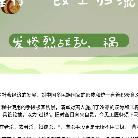
地区社会经济的发展，对中国多民族国家的形成和统一有着积极意
”过程中使用的手段极其残暴，清军对夷人施加了冷酷的凌辱和压
兵役轮抽，以为‘过税’。旧时酋目向来自贵，今见工匠务须下马
“在者杀，去者杀，妇孺杀，”，虐杀手段更是无所不用其极，“