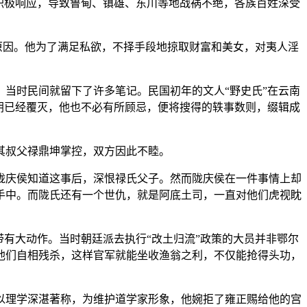
积极响应，导致鲁甸、镇雄、东川等地战祸不绝，各族百姓深受
原因。他为了满足私欲，不择手段地掠取财富和美女，对夷人淫
当时民间就留下了许多笔记。民国初年的文人“野史氏”在云南
朝已经覆灭，他也不必有所顾忌，便将搜得的轶事数则，缀辑成
其叔父禄鼎坤掌控，双方因此不睦。
陇庆侯知道这事后，深恨禄氏父子。然而陇庆侯在一件事情上却
手中。而陇氏还有一个世仇，就是阿底土司，一直对他们虎视眈
有大动作。当时朝廷派去执行“改土归流”政策的大员并非鄂尔
他们自相残杀，这样官军就能坐收渔翁之利，不仅能抢得头功，
以理学深湛著称，为维护道学家形象，他婉拒了雍正赐给他的宫