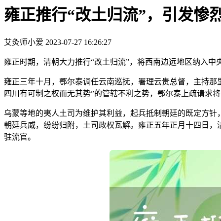
雍正推行“改土归流”，引发惨
艾灸师小爱
2023-07-27 16:26:27
雍正时期，清朝大力推行“改土归流”，将西南边远地区纳入中
雍正三年十月，鄂尔泰调任云南巡抚，署理云贵总督，主持那里
四川有可制之权而无其势”的管辖不利之势，鄂尔泰上疏请求将
乌蒙等地的夷人土司为维护其利益，起兵抵制朝廷的既定方针
朝廷兵威，纷纷归附，土司政权瓦解。雍正五年正月十四日，
驻流官。