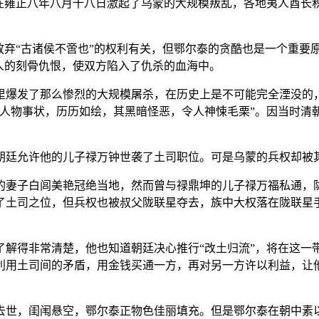
果在雍正八年八月十八日激起了乌蒙的大规模叛乱，各地夷人酋长
放弃“古诸侯不啻也”的权利有关，但鄂尔泰的贪酷也是一个重要
人的刻骨仇恨，使双方陷入了仇杀的血海中。
里爆发了那么惨烈的大规模屠杀，在历史上是不可能完全湮没的，
年人物事状，历历如绘，其黑暗怪恶，令人神悚毛栗”。因当时清
朝廷允许他的儿子禄万钟世袭了土司职位。可是乌蒙的兵权却被
的妻子白闾美艳冠绝当地，然而曾与禄鼎坤的儿子禄万福私通，
了土司之位，但兵权也被叔父陇联星夺去，族中大权落在陇联星
解得非常清楚，他也知道朝廷决心推行“改土归流”，将在这一带
利用土司间的矛盾，用金钱买通一方，再对另一方许以利益，让
去世，闺闱悬空，鄂尔泰正物色佳丽填充。但是鄂尔泰在朝中素