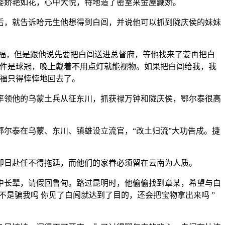
婴娇艳如花，心中大悦，特地造了密室来金屋藏娇。
后，就告诉哈元生他想得到白闾，并说他可以抓到陇庆侯的妹妹
福，但是跟他说先要把白闾送进总督府，等他找来了荌再把白
一件是球冠，晚上戴着不用点灯就能视物。如果把白闾给我，我
万福只得悻悻地回去了。
率领他的乌蒙土兵从征东川，抓获禄万钟和陇庆侯，鄂尔泰很高
尔泰在乌蒙、东川、镇雄设立流官，“改土归流”大功告成。捷
即日赴任不得拖延，而他们的家眷必须留在云南为人质。
中长辈，请假回鲁甸。路过昆明时，他偷偷找到章某，希望与白
是骗我吗 你见了白闾就达到了目的，还会把宝物拿出来吗 ”