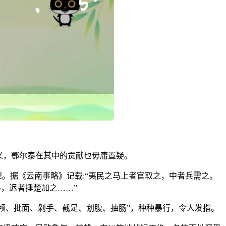
义，鄂尔泰在其中的贡献也毋庸置疑。
榨。据《云南事略》记载:“夷民之马上者官取之，中者兵需之。
，迟者捶楚加之……”
凿颅、批面、剁手、截足、划腹、抽肠”，种种暴行，令人发指。