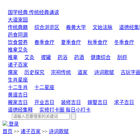
国学经典
传统经典诵读
大道家园
传统典籍
综合浏览区
羲黄大学
文始法脉
道德经集
药食同源
饮食营养
春季食疗
夏季食疗
秋季食疗
冬季食疗
推拿艾灸
推拿
艾灸
拔罐
药浴
药酒
健康综合
刮痧
诸子百家
儒家
历史探究
宗祠传统
道家
诗词歌赋
古玩字
生肖星座
十二生肖
十二星座
黄道吉日
搬家吉日
开业吉日
装修吉日
嫁娶吉日
求子吉日
道德经集释
实修打卡圈
每日小打卡
登录
首页
>>
诸子百家
>>
诗词歌赋