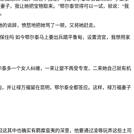
的妻子，我让她把宝物取来。”鄂尔泰觉得可以一试，就说：“我
。
她的说辞，愤怒地把她骂了一顿，又将她赶走。
保住吗 如今鄂尔泰马上要出兵踏平鲁甸，设置流官，我想用家
尔泰多一个女人纠缠，一来让婴不再受专宠，二来她自己就有机
甸，并让禄万福留在昆明，鄂尔泰全都答应。这样，禄万福妻子
但这其中也确实有羁糜蛮夷的深意，他要通过凌辱玩弄这些土司