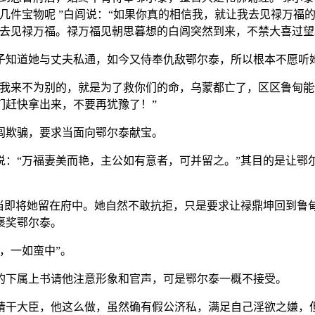
几件宝物呢 ”白闾说：“如果你真的相信我，就让我去见禄万福
币去见禄万福。禄万福见朝思暮想的白闾突然到来，不禁大喜过望
子知道她与丈夫私通，如今又侍奉仇敌鄂尔泰，所以根本不愿听
“我来不为别的，就是为了救你们的命，乌蒙都亡了，区区鲁甸能
们赶快拿出来，不要再犹豫了！”
闾欺骗，要求当面向鄂尔泰献宝。
说：“万福妻美而艳，主公如有意者，可并留之。”其目的是让鄂
，当即将她留在府中。她自然不敢抗拒，只是要求让禄鼎坤回到鲁
褒奖鄂尔泰。
，一如蛮中”。
的下属上书请他注意形象和官声，可是鄂尔泰一概不接受。
精干大臣，他这么做，虽然确有假公济私，满足自己淫欲之嫌，