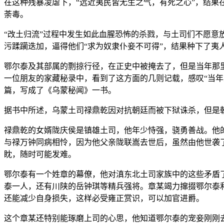
在这种残暴凌虐下，“远近夷民皆无生之气，有死之心”，结
荼毒。
“改土归流”过程中发生如此血腥恐怖的杀戮，与土司们不愿意
污蹂躏迭加，逼得他们“求为奴隶仆妾不可得”，结果种下了夷
鄂尔泰及其部属的剽掠行径，在正史中被掩去了，但是当年那
一位朋友的家藏秘录中，看到了这方面的几则记载，感叹“当
篇，写成了《乌蒙秘闻》一书。
据书中所述，乌蒙土司禄鼎乾因对抗朝廷而被下狱诛杀，但是
禄鼎乾的女婿陇庆侯是镇雄土司，他年少恃强，骁勇善战。他
与禄万钟同病相怜，因为他父亲陇联嵩去世后，虽然由他世袭
眈，随时可能发难。
鄂尔泰有一个姓章的幕僚，他对滇东北土司家族中的这些矛盾了
泰一人，还有川陕的岳钟琪等精兵强将。章某竭力撺掇鄂尔泰
还能减少自身损失，这样必受雍正赏识，可以加官进爵。
这个章某还特别能琢磨上司的心思，他知道鄂尔泰的宠妾刚刚