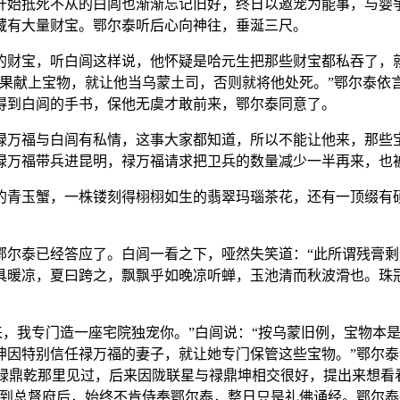
开始抵死不从的白闾也渐渐忘记旧好，终日以邀宠为能事，与婴
藏有大量财宝。鄂尔泰听后心向神往，垂涎三尺。
的财宝，听白闾这样说，他怀疑是哈元生把那些财宝都私吞了，
如果献上宝物，就让他当乌蒙土司，否则就将他处死。”鄂尔泰依
得到白闾的手书，保他无虞才敢前来，鄂尔泰同意了。
禄万福与白闾有私情，这事大家都知道，所以不能让他来，那些
禄万福带兵进昆明，禄万福请求把卫兵的数量减少一半再来，也
的青玉蟹，一株镂刻得栩栩如生的翡翠玛瑙茶花，还有一顶缀有
鄂尔泰已经答应了。白闾一看之下，哑然失笑道：“此所谓残膏
具暖凉，夏曰跨之，飘飘乎如晚凉听蝉，玉池清而秋波滑也。珠
！
来，我专门造一座宅院独宠你。”白闾说：“按乌蒙旧例，宝物本
坤因特别信任禄万福的妻子，就让她专门保管这些宝物。”鄂尔泰
父禄鼎乾那里见过，后来因陇联星与禄鼎坤相交很好，提出来想
来到总督府后，始终不肯侍奉鄂尔泰，整日只是礼佛诵经。鄂尔