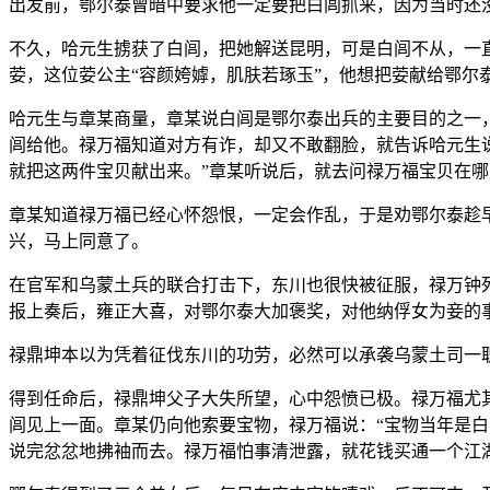
出发前，鄂尔泰曾暗中要求他一定要把白闾抓来，因为当时还
不久，哈元生掳获了白闾，把她解送昆明，可是白闾不从，一
荌，这位荌公主“容颜姱嫭，肌肤若琢玉”，他想把荌献给鄂尔
哈元生与章某商量，章某说白闾是鄂尔泰出兵的主要目的之一
闾给他。禄万福知道对方有诈，却又不敢翻脸，就告诉哈元生
就把这两件宝贝献出来。”章某听说后，就去问禄万福宝贝在
章某知道禄万福已经心怀怨恨，一定会作乱，于是劝鄂尔泰趁
兴，马上同意了。
在官军和乌蒙土兵的联合打击下，东川也很快被征服，禄万钟
报上奏后，雍正大喜，对鄂尔泰大加褒奖，对他纳俘女为妾的
禄鼎坤本以为凭着征伐东川的功劳，必然可以承袭乌蒙土司一
得到任命后，禄鼎坤父子大失所望，心中怨愤已极。禄万福尤
闾见上一面。章某仍向他索要宝物，禄万福说：“宝物当年是白
说完忿忿地拂袖而去。禄万福怕事清泄露，就花钱买通一个江