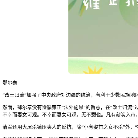
鄂尔泰
“改土归流”加强了中央政府对边疆的统治，有利于少数民族
然而，鄂尔泰没有遵循雍正“法外施恩”的旨意，在“改土归流
不幸而妻女可观。不幸而妻女可观，无不嬲也。凡有薪炭入市，
清军还用大屠杀镇压夷人的反抗，除“小有姿首之女不杀”外，