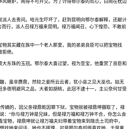
争风嫉妒，闹得不可开交。为了讨得鄂尔泰的欢心，白闾在枕边
就派人去责问。哈元生吓坏了，赶到昆明向鄂尔泰解释，还献计
言而行，派人召禄万福来昆明。禄万福闻召，心下惶恐，不敢前
宝物其实藏在族中一个老人那里，我的弟弟良臣可以把宝物找
被拒绝。
硕大东珠的玉冠。鄂尔泰大喜过望，视为至宝，他重赏了良臣和
剩馥，虽非赝鼎，然较之妾所云云者，犹小巫之见大巫也。姑无
冠多夜明避风之品，大者如胡桃，此冠不逮十一，主公奈何甘受
是传嫡的，因父亲禄鼎乾因罪下狱，宝物就被禄鼎坤摄取了，禄
说：“你与禄万钟是兄妹，但是禄万福和禄万钟不合，你怎么会
看看宝物，禄鼎坤就让禄万福夫妇带着宝物来到陇氏土司府中，
泰想找她来问话，她也不搭理，可是鄂尔泰却很喜欢她，于是拿