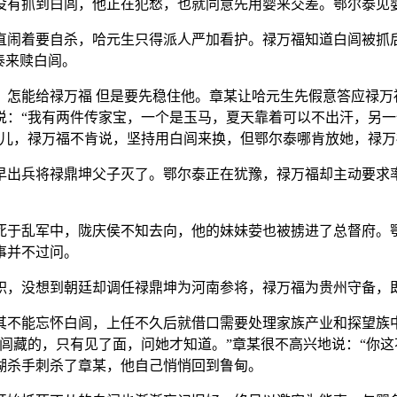
没有抓到白闾，他正在犯愁，也就同意先用婴来交差。鄂尔泰见
直闹着要自杀，哈元生只得派人严加看护。禄万福知道白闾被抓
泰来赎白闾。
，怎能给禄万福 但是要先稳住他。章某让哈元生先假意答应禄万
说：“我有两件传家宝，一个是玉马，夏天靠着可以不出汗，另
哪儿，禄万福不肯说，坚持用白闾来换，但鄂尔泰哪肯放她，禄
早出兵将禄鼎坤父子灭了。鄂尔泰正在犹豫，禄万福却主动要求
死于乱军中，陇庆侯不知去向，他的妹妹荌也被掳进了总督府。鄂
事并不过问。
职，没想到朝廷却调任禄鼎坤为河南参将，禄万福为贵州守备，
其不能忘怀白闾，上任不久后就借口需要处理家族产业和探望族
闾藏的，只有见了面，问她才知道。”章某很不高兴地说：“你这不
湖杀手刺杀了章某，他自己悄悄回到鲁甸。