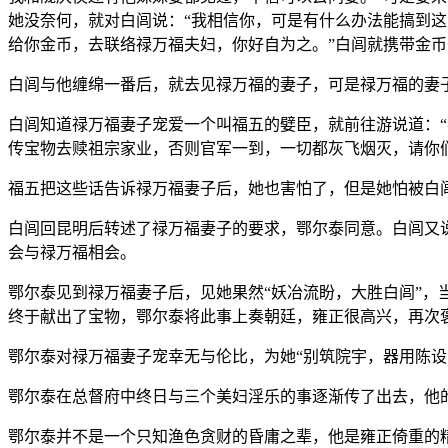
她没奈何，就对白闾说：“我相信你，可是有什么办法能搞到这
给你金币，去联络禄万福夫妇，你好自为之。”白闾就携带金
白闾与他缠绵一番后，就去见禄万福的妻子，可是禄万福的妻
白闾知道禄万福妻子宠爱一个叫福五的嬖臣，就前往游说道：
传宝物去赎祖宗家业，否则官军一到，一切都灰飞烟灭，请你
福五把这些话告诉禄万福妻子后，她也害怕了，但是她怕被白
白闾回昆明后转述了禄万福妻子的要求，鄂尔泰同意。白闾又
会与禄万福相会。
鄂尔泰见到禄万福妻子后，见她果然“妖冶流盼，大胜白闾”
终于献出了宝物，鄂尔泰将此事上奏朝廷，雍正很高兴，再次
鄂尔泰对禄万福妻子宠幸无与伦比，为她“别筑院宇，器用陈设
鄂尔泰在总督府中终日与三个美妇淫乐的事逐渐传了出去，他
鄂尔泰并不是一个只知渔色贪财的昏庸之辈，他是雍正倚重的