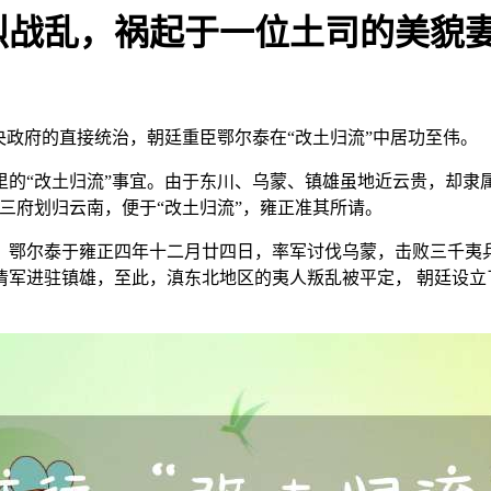
烈战乱，祸起于一位土司的美貌
央政府的直接统治，朝廷重臣鄂尔泰在“改土归流”中居功至伟。
的“改土归流”事宜。由于东川、乌蒙、镇雄虽地近云贵，却隶
三府划归云南，便于“改土归流”，雍正准其所请。
，鄂尔泰于雍正四年十二月廿四日，率军讨伐乌蒙，击败三千夷
清军进驻镇雄，至此，滇东北地区的夷人叛乱被平定， 朝廷设立