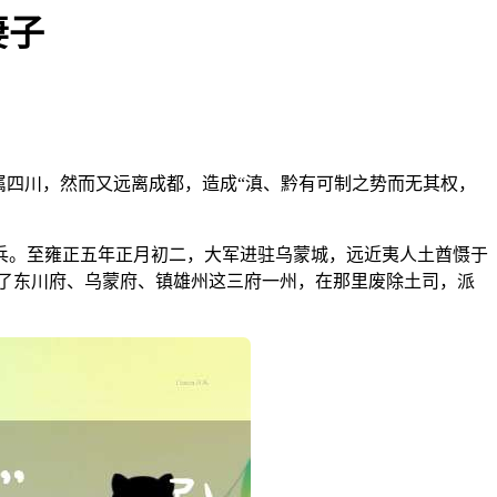
妻子
属四川，然而又远离成都，造成“滇、黔有可制之势而无其权，
兵。至雍正五年正月初二，大军进驻乌蒙城，远近夷人土酋慑于
了东川府、乌蒙府、镇雄州这三府一州，在那里废除土司，派