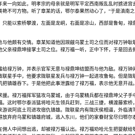
年来一向如此，明孝宗的母亲就是明军平定西南叛乱乱时掳进宫
美艳不可方物。听了章某的话，鄂尔泰果然动心了，“于是滇南之
，只能以索桥攀渡，左面是龙峒，右面是凉山，西部是鲁甸，禄
也与他颇有交情。章某知道他因觊觎乌蒙土司之位而对禄万钟耿
他父亲禄鼎坤接掌土司之位。禄万福一听，正中下怀，于是回去
露给禄万钟，并表示官军无意与禄鼎坤结盟而与他为敌。禄万钟
陇联星手中，他要求陇联星发兵与禄万钟一起进攻鲁甸。但是陇联
机把镇雄吞下。于是他把此事泄露给了禄万福，表示他无意开战
求援。禄万福挥军猛攻乌蒙城，由于乌蒙精兵都在禄鼎坤父子手
福。这时鄂尔泰派猛将哈元生领兵赶到，三战三捷，横渡藤索桥
来游说阿底土司进攻宿仇镇雄。陇联星内有陇庆侯相逼，外临清
得放弃府乌蒙和镇雄府城，逃入东川，他们的家眷财宝尽归鄂尔
在佣人中间想出逃，却被禄万福认出。禄万福劝哈元生把婴献给