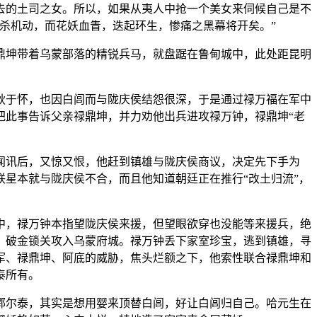
去的土司之女。所以，如果从夷人中抢一个美女来伺候自己是不
杀机动，而花妖血眚，迭起环生，惨痛之黑幕将开矣。”
鼎坤带着乌蒙部落的精锐兵马，就盘踞在鲁甸城中，此处距昆明
耿于怀，也因白闾而与陇庆侯结怨很深，于是通过禄万福在军中
把此事告诉父亲禄鼎坤，并力劝他出兵进攻禄万钟，禄鼎坤“老
闻讯后，又惊又恨，他赶到镇雄与陇庆侯商议，决定先下手为
星本就与陇庆侯不合，而且他知道朝廷正在推行“改土归流”，
。
中，禄万钟本指望陇庆侯来援，但望眼欲穿也没能等来援兵，绝
，破金锁关攻入乌蒙府城。禄万钟丢下家室珍宝，逃到镇雄，寻
军、禄鼎坤、阿底的威胁，焦头烂额之下，他索性联合禄鼎坤和
泰所有。
鄂尔泰，其实是想用婴来顶替白闾，好让白闾归自己。哈元生在