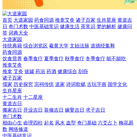
首页
大道家园
药食同源
推拿艾灸
诸子百家
生肖星座
黄道吉
日
奇门术数
中医基础常识
健康生活
茶常识
梦的解析
健康问
答
词典大全
大道家园
传统典籍
综合浏览区
羲黄大学
文始法脉
道德经集释
药食同源
饮食营养
春季食疗
夏季食疗
秋季食疗
冬季食疗
能不能吃
推拿艾灸
推拿
艾灸
拔罐
药浴
药酒
健康综合
刮痧
诸子百家
儒家
历史探究
宗祠传统
道家
诗词歌赋
古玩字画
国学文化
生肖星座
十二生肖
十二星座
黄道吉日
搬家吉日
开业吉日
装修吉日
嫁娶吉日
求子吉日
奇门术数
相由心生
命理四柱
起名
风水
血型
奇门基础
六爻占卜
梅花易
数
网络修道
中医基础常识