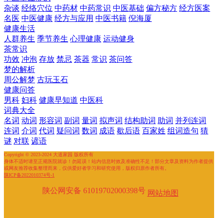
杂谈
经络穴位
中药材
中药常识
中医基础
偏方秘方
经方医案
名医
中医健康
经方与应用
中医书籍
倪海厦
健康生活
人群养生
季节养生
心理健康
运动健身
茶常识
功效
冲泡
存放
禁忌
茶器
常识
茶问答
梦的解析
周公解梦
古玩玉石
健康问答
男科
妇科
健康早知道
中医科
词典大全
名词
动词
形容词
副词
量词
拟声词
结构助词
助词
并列连词
连词
介词
代词
疑问词
数词
成语
歇后语
百家姓
组词造句
猜
谜
对联
谚语
Copyright © 2023-2024 大道家园 版权所有
身体不适时请至正规医院就诊！勿延误！站内信息时效及准确性不足！部分文章及资料为作者提供
或网友推荐收集整理而来，仅供爱好者学习和研究使用，版权归原作者所有。
陕ICP备2022010374号-1
陕公网安备 61019702000398号
网站地图