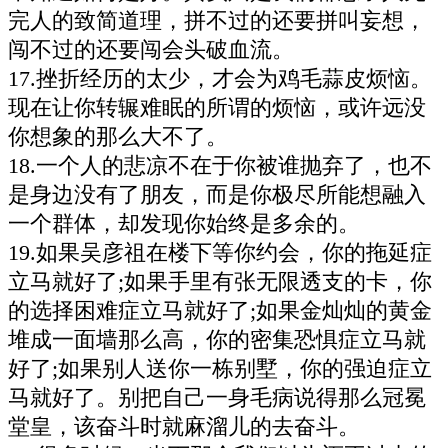
完人的致简道理，拼不过的还要拼叫妄想，
闯不过的还要闯会头破血流。
17.挫折经历的太少，才会为鸡毛蒜皮烦恼。
现在让你转辗难眠的所谓的烦恼，或许远没
你想象的那么大不了。
18.一个人的悲凉不在于你被谁抛弃了，也不
是身边没有了朋友，而是你极尽所能想融入
一个群体，却发现你始终是多余的。
19.如果吴彦祖在楼下等你约会，你的拖延症
立马就好了;如果手里有张无限透支的卡，你
的选择困难症立马就好了;如果金灿灿的黄金
堆成一面墙那么高，你的密集恐惧症立马就
好了;如果别人送你一栋别墅，你的强迫症立
马就好了。别把自己一身毛病说得那么冠冕
堂皇，该奋斗时就麻溜儿的去奋斗。