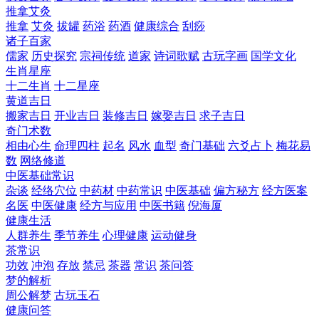
推拿艾灸
推拿
艾灸
拔罐
药浴
药酒
健康综合
刮痧
诸子百家
儒家
历史探究
宗祠传统
道家
诗词歌赋
古玩字画
国学文化
生肖星座
十二生肖
十二星座
黄道吉日
搬家吉日
开业吉日
装修吉日
嫁娶吉日
求子吉日
奇门术数
相由心生
命理四柱
起名
风水
血型
奇门基础
六爻占卜
梅花易
数
网络修道
中医基础常识
杂谈
经络穴位
中药材
中药常识
中医基础
偏方秘方
经方医案
名医
中医健康
经方与应用
中医书籍
倪海厦
健康生活
人群养生
季节养生
心理健康
运动健身
茶常识
功效
冲泡
存放
禁忌
茶器
常识
茶问答
梦的解析
周公解梦
古玩玉石
健康问答