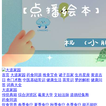
首页
大道家园
药食同源
推拿艾灸
诸子百家
生肖星座
黄道吉
日
奇门术数
中医基础常识
健康生活
茶常识
梦的解析
健康问
答
词典大全
大道家园
传统典籍
综合浏览区
羲黄大学
文始法脉
道德经集释
药食同源
饮食营养
春季食疗
夏季食疗
秋季食疗
冬季食疗
能不能吃