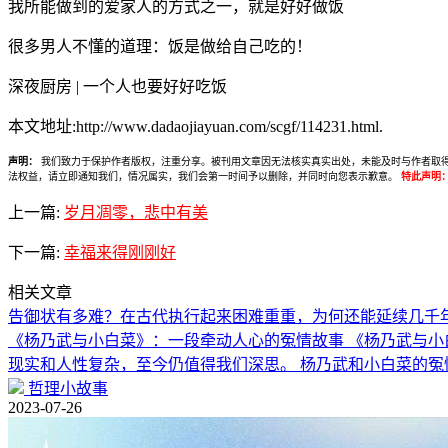
我所能做到的爱家人的方式之一，就是好好做饭
很多男人不懂的道理：饭是做给自己吃的！
深夜厨房 | 一个人也要好好吃饭
本文地址:http://www.dadaojiayuan.com/scgf/114231.html.
声明：
我们致力于保护作者版权，注重分享。被刊用文章因无法核实真实出处，未能及时与作者取得联系，
法权益，请立即通知我们，情况属实，我们会第一时间予以删除，并同时向您表示歉意。
特此声明
上一篇:
岁月凋零，悲中有美
下一篇:
幸福来得刚刚好
相关文章
告御状有多难？在古代执行起来困难重重，为何还能延续几千
《杨乃武与小白菜》：一段牵动人心的冤情故事 《杨乃武与小
现实和人性复杂，至今仍值得我们深思。 杨乃武和小白菜的冤
哲理小故事
2023-07-26