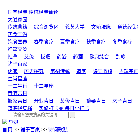
国学经典
传统经典诵读
大道家园
传统典籍
综合浏览区
羲黄大学
文始法脉
道德经集
药食同源
饮食营养
春季食疗
夏季食疗
秋季食疗
冬季食疗
推拿艾灸
推拿
艾灸
拔罐
药浴
药酒
健康综合
刮痧
诸子百家
儒家
历史探究
宗祠传统
道家
诗词歌赋
古玩字
生肖星座
十二生肖
十二星座
黄道吉日
搬家吉日
开业吉日
装修吉日
嫁娶吉日
求子吉日
道德经集释
实修打卡圈
每日小打卡
登录
首页
>>
诸子百家
>>
诗词歌赋