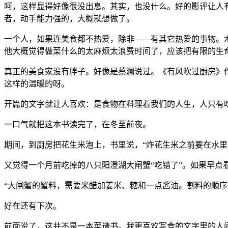
呵，这样显得好像很没出息。其实，也没什么。好的影评让人
者，动手能力强的，大概就想做了。
一个人，如果连美食都不热爱，除非——有其它热爱的事物。
他大概觉得做菜什么的太麻烦太浪费时间了，应该把有限的生
真正的美食家没有胖子。好像是蔡澜说过。《有风吹过厨房》
这样的温暖的呀。
开篇的文字就让人喜欢：是食物在料理着我们的人生，人只有
一口气就把这本书读完了，在冬至前夜。
期间，到厨房把花生米泡上，书里说，“炸花生米之前要在水里
又觉得一个月前吃掉的八只阳澄湖大闸蟹“吃错了”。如果早点
“大闸蟹的蟹料，需要米醋加姜米、糖和一点酱油。割料的顺
好在还有下次。
前面说了，这并不是一本菜谱书。我更喜欢写食的文字里的人