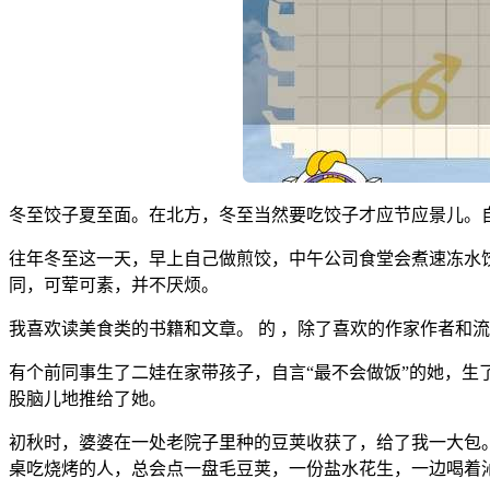
冬至饺子夏至面。在北方，冬至当然要吃饺子才应节应景儿。
往年冬至这一天，早上自己做煎饺，中午公司食堂会煮速冻水
同，可荤可素，并不厌烦。
我喜欢读美食类的书籍和文章。 的 ，除了喜欢的作家作者和
有个前同事生了二娃在家带孩子，自言“最不会做饭”的她，
股脑儿地推给了她。
初秋时，婆婆在一处老院子里种的豆荚收获了，给了我一大包
桌吃烧烤的人，总会点一盘毛豆荚，一份盐水花生，一边喝着