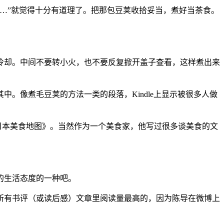
…”就觉得十分有道理了。把那包豆荚收拾妥当，煮好当茶食。
冷却。中间不要转小火，也不要反复掀开盖子查看，这样煮出来
。像煮毛豆荚的方法一类的段落，Kindle上显示被很多人做
日本美食地图》。当然作为一个美食家，他写过很多谈美食的文
的生活态度的一种吧。
所有书评（或读后感）文章里阅读量最高的，因为陈导在微博上