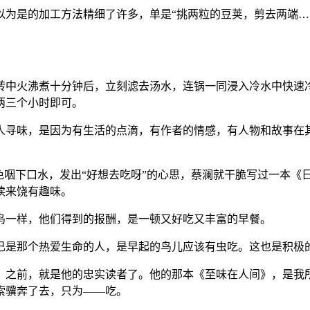
以为是的加工方法精细了许多，单是“挑两粒的豆荚，剪去两端…
。
转中火沸煮十分钟后，立刻滤去汤水，连锅一同浸入冷水中快速
两三个小时即可。
寻味，是因为有生活的点滴，有作者的情感，有人物和故事在其中
免咽下口水，发出“好想去吃呀”的心思，蔡澜就干脆写过一本《
读来饶有趣味。
鸟一样，他们得到的报酬，是一顿又好吃又丰富的早餐。
己是那个热爱生命的人，是早起的鸟儿应该有虫吃。这也是积极
》之前，就是他的忠实读者了。他的那本《至味在人间》，是我
索骥奔了去，只为——吃。