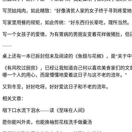
写茨姑炖肉，如此精致："好像清贫人家的女子终于寻到疼爱她
写家里用餐的规矩，如此传统："好东西归长辈吃，理所当然
写一个女孩子的爱情，为有胃病的男朋友变着花样做猪肚，但
……
桌上还有一本已拆封但未及阅读的《鱼翅与花椒》，是“关于中
《有风吹过厨房》，已经让我知道自己何以喜欢美食家们的文
哪一个人的用心，而是懵懂地爱着这日子与这不老的流年。”
又到冬至，好好吃呀，好好爱这日子和不老的流年。
相关文章：
咽下口水流下泪水——读《至味在人间》
愿你能叫外卖，也能挽袖剪花枝洗手做羹汤