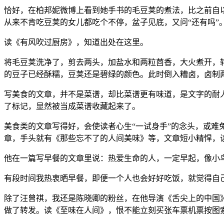
恰好，在柏邦妮微博上看到她手书的毛豆荚的煮法，比之前自
从来不肯吃豆荚的女儿都吃个不停，盆子见底，又问“还有吗”
读《有风吹过厨房》，知道出处在这里。
将毛豆荚洗净了，剪去两头，加盐水和两粒茴香，大火煮开，
的豆子已经酥糯，豆荚还是碧绿的颜色。此时倒入糟卤，卤制
写美食的文章，并不是菜谱，却比菜谱更有味道，是文字的耐人
了标记，显然被当成菜谱收藏起来了。
美食类的文章写得好，会使读者心生“一试身手”的念头，或难
章，手头就有《那些忘不了的人间美味》等，文章短小精悍，
他在一篇写早餐的文章里说：热爱生命的人，一定早起，像小
有段时间我热衷晒早餐，即便一个人也会好好吃饭，就觉得自
除了汪曾祺，我还是陈晓卿的粉丝，在他导演《舌尖上的中国
做了转发。读《至味在人间》，恨不能立刻买张车票机票按图