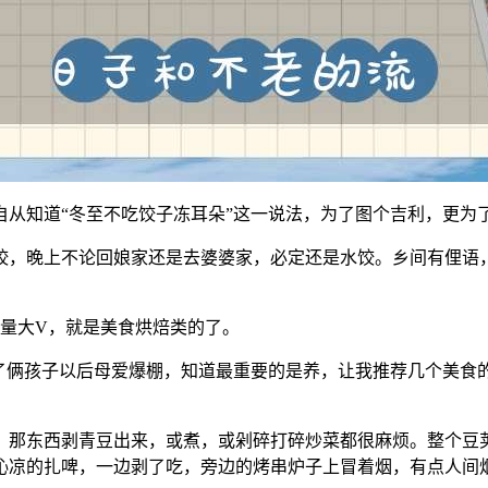
自从知道“冬至不吃饺子冻耳朵”这一说法，为了图个吉利，更为
饺，晚上不论回娘家还是去婆婆家，必定还是水饺。乡间有俚语，
流量大V，就是美食烘焙类的了。
生了俩孩子以后母爱爆棚，知道最重要的是养，让我推荐几个美食
。那东西剥青豆出来，或煮，或剁碎打碎炒菜都很麻烦。整个豆
沁凉的扎啤，一边剥了吃，旁边的烤串炉子上冒着烟，有点人间