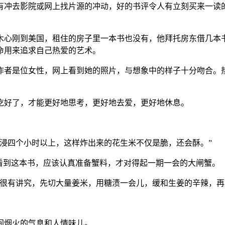
有冲去影院或网上找片源的冲动，好的书评令人有立刻买来一读
木心刚到美国，租住的房子里一本书也没有，他拜托房东借几本书
命用来追求自己热爱的艺术。
作者是位女性，网上看到她的照片，与想象中的样子十分吻合。
吃好了，才能更好地思考，更好地去爱，更好地休息。
浸四个小时以上，这样炸出来的花生米不仅是脆，还会酥。”
看到这本书，应该认真准备蟹料，才对得起一期一会的大闸蟹。
序很有讲究，先切大量姜米，用糖渍一会儿，缓和生姜的辛辣，再
间烟火的气息和人情味儿。