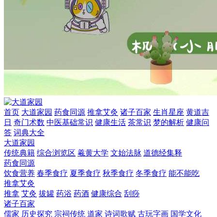
首页
大道家园
药食同源
推拿艾灸
诸子百家
生肖星座
黄道吉
日
奇门术数
中医基础常识
健康生活
茶常识
梦的解析
健康问
答
词典大全
大道家园
传统典籍
综合浏览区
羲黄大学
文始法脉
道德经集释
药食同源
饮食营养
春季食疗
夏季食疗
秋季食疗
冬季食疗
能不能吃
推拿艾灸
推拿
艾灸
拔罐
药浴
药酒
健康综合
刮痧
诸子百家
儒家
历史探究
宗祠传统
道家
诗词歌赋
古玩字画
国学文化