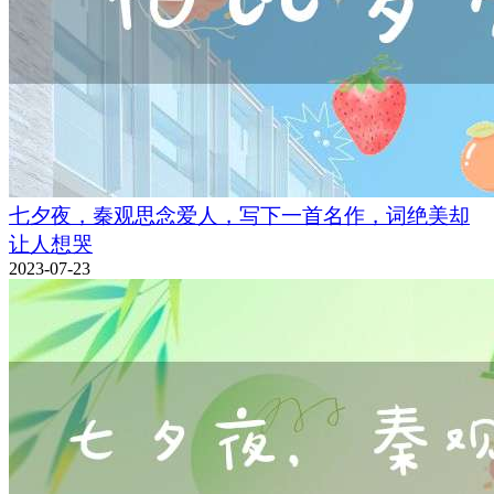
七夕夜，秦观思念爱人，写下一首名作，词绝美却
让人想哭
2023-07-23