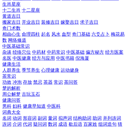
生肖星座
十二生肖
十二星座
黄道吉日
搬家吉日
开业吉日
装修吉日
嫁娶吉日
求子吉日
奇门术数
相由心生
命理四柱
起名
风水
血型
奇门基础
六爻占卜
梅花易
数
网络修道
中医基础常识
杂谈
经络穴位
中药材
中药常识
中医基础
偏方秘方
经方医案
名医
中医健康
经方与应用
中医书籍
倪海厦
健康生活
人群养生
季节养生
心理健康
运动健身
茶常识
功效
冲泡
存放
禁忌
茶器
常识
茶问答
梦的解析
周公解梦
古玩玉石
健康问答
男科
妇科
健康早知道
中医科
词典大全
名词
动词
形容词
副词
量词
拟声词
结构助词
助词
并列连词
连词
介词
代词
疑问词
数词
成语
歇后语
百家姓
组词造句
猜