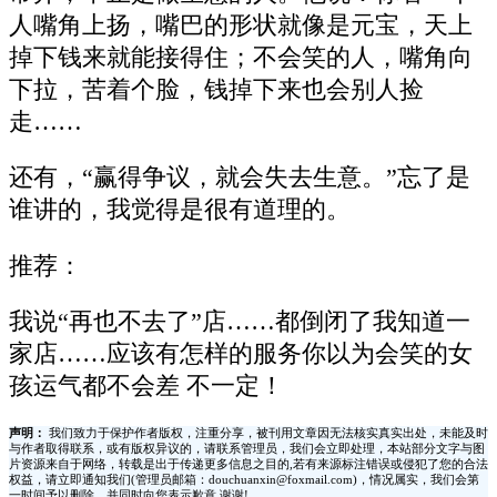
人嘴角上扬，嘴巴的形状就像是元宝，天上
掉下钱来就能接得住；不会笑的人，嘴角向
下拉，苦着个脸，钱掉下来也会别人捡
走……
还有，“赢得争议，就会失去生意。”忘了是
谁讲的，我觉得是很有道理的。
推荐：
我说“再也不去了”店……都倒闭了我知道一
家店……应该有怎样的服务你以为会笑的女
孩运气都不会差 不一定！
声明：
我们致力于保护作者版权，注重分享，被刊用文章因无法核实真实出处，未能及时
与作者取得联系，或有版权异议的，请联系管理员，我们会立即处理，本站部分文字与图
片资源来自于网络，转载是出于传递更多信息之目的,若有来源标注错误或侵犯了您的合法
权益，请立即通知我们(管理员邮箱：douchuanxin@foxmail.com)，情况属实，我们会第
一时间予以删除，并同时向您表示歉意,谢谢!