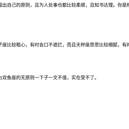
超出自己的原则，且为人处事也都比较柔顺，且知书达理。你是
子座比较粗心，有时会口不遮拦，而且天秤座思思比较细腻，有
为双鱼座的无原则一下子一文不值，实在受不了。