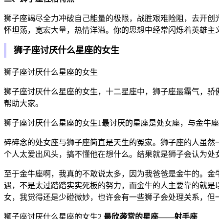
狮子座竭尽全力冲破自己能量的极限，战胜艰难险阻，去开创
怀坦荡，宽宏大量，热情洋溢。你的思想中经常闪烁着英雄主
狮子座讨厌什么星座的女生
狮子座讨厌什么星座的女生
狮子座讨厌什么星座的女生，十二星座中，狮子座最霸气，骄
帮助大家。
狮子座讨厌什么星座的女生1最讨厌的星座是处女座，与金牛
碎碎念的处女座与狮子座简直是天生的冤家。狮子座的人虽然
个人太爱出风头，搞不懂他在想什么。结果就是狮子会认为处
至于金牛座啊，我真的不敢说太多，因为我爸爸是金牛的。金
遇，不是太过踏踏实实死板的努力，而金牛的人主要靠的就是
女，我觉得还是少碰微妙，也许会有一些狮子会处理关系，但
狮子座讨厌什么星座的女生2
最欣袭赏的星座——射手座