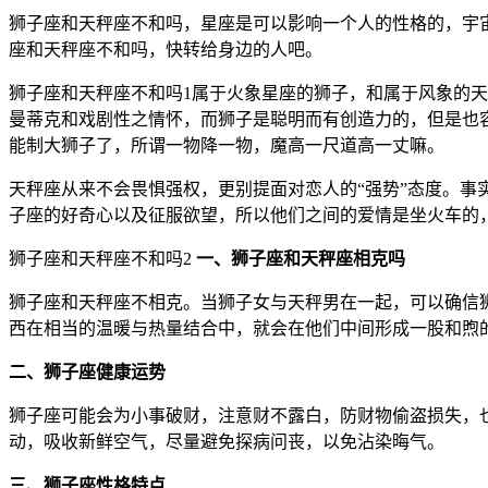
狮子座和天秤座不和吗，星座是可以影响一个人的性格的，宇
座和天秤座不和吗，快转给身边的人吧。
狮子座和天秤座不和吗1属于火象星座的狮子，和属于风象的
曼蒂克和戏剧性之情怀，而狮子是聪明而有创造力的，但是也
能制大狮子了，所谓一物降一物，魔高一尺道高一丈嘛。
天秤座从来不会畏惧强权，更别提面对恋人的“强势”态度。事
子座的好奇心以及征服欲望，所以他们之间的爱情是坐火车的
狮子座和天秤座不和吗2
一、狮子座和天秤座相克吗
狮子座和天秤座不相克。当狮子女与天秤男在一起，可以确信
西在相当的温暖与热量结合中，就会在他们中间形成一股和煦
二、狮子座健康运势
狮子座可能会为小事破财，注意财不露白，防财物偷盗损失，
动，吸收新鲜空气，尽量避免探病问丧，以免沾染晦气。
三、狮子座性格特点