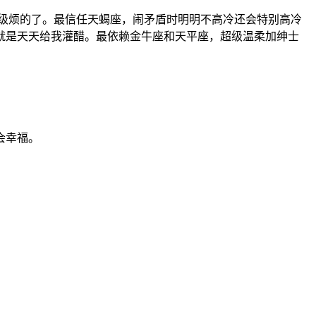
级烦的了。最信任天蝎座，闹矛盾时明明不高冷还会特别高冷
就是天天给我灌醋。最依赖金牛座和天平座，超级温柔加绅士
会幸福。