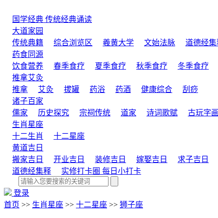
国学经典
传统经典诵读
大道家园
传统典籍
综合浏览区
羲黄大学
文始法脉
道德经集
药食同源
饮食营养
春季食疗
夏季食疗
秋季食疗
冬季食疗
推拿艾灸
推拿
艾灸
拔罐
药浴
药酒
健康综合
刮痧
诸子百家
儒家
历史探究
宗祠传统
道家
诗词歌赋
古玩字
生肖星座
十二生肖
十二星座
黄道吉日
搬家吉日
开业吉日
装修吉日
嫁娶吉日
求子吉日
道德经集释
实修打卡圈
每日小打卡
登录
首页
>>
生肖星座
>>
十二星座
>>
狮子座