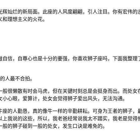
光辉灿烂的新局面。此座的人风度翩翩，引人注目。你有宏伟的
义和理想主义的火花。
傲自信，自尊心也是十分的要强，你喜欢狮子座吗，下面我整理
座的人最不合拍。
一般很懒散有时会马虎，但在关键时刻总是会挺身而出。而处女
女小心眼，爱算计，处女会觉得狮子爱出风头，无法沟通。
牛座的人勤恳，真的像牛一样的辛勤耕耘。可身为王者的狮子，
以上我说的这些，所以，我老爸经常说我太不踏实，我老是觉得
一般的狮子碰到一般的处女，发生口诀是难免的。