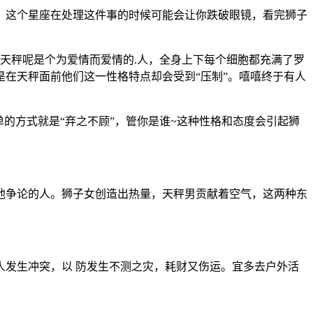
，这个星座在处理这件事的时候可能会让你跌破眼镜，看完狮子
天秤呢是个为爱情而爱情的.人，全身上下每个细胞都充满了罗
在天秤面前他们这一性格特点却会受到“压制”。嘻嘻终于有人
的方式就是“弃之不顾”，管你是谁~这种性格和态度会引起狮
他争论的人。狮子女创造出热量，天秤男贡献着空气，这两种东
发生冲突，以 防发生不测之灾，耗财又伤运。宜多去户外活