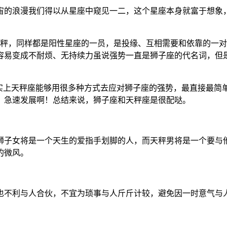
宙的浪漫我们得以从星座中窥见一二，这个星座本身就富于想象
天秤，同样都是阳性星座的一员，是投缘、互相需要和依靠的一对
容易变成不耐烦、无持续力虽说强势一直是狮子座的代名词，但是
实上天秤座能够用很多种方式去应对狮子座的强势，最直接最简单
，急速发展啊！总结来说，狮子座和天秤座是很配哒。
狮子女将是一个天生的爱指手划脚的人，而天秤男将是一个要与
的微风。
也不利与人合伙，不宜为琐事与人斤斤计较，避免因一时意气与人