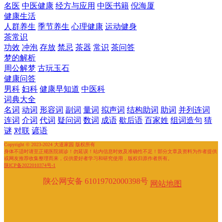
名医
中医健康
经方与应用
中医书籍
倪海厦
健康生活
人群养生
季节养生
心理健康
运动健身
茶常识
功效
冲泡
存放
禁忌
茶器
常识
茶问答
梦的解析
周公解梦
古玩玉石
健康问答
男科
妇科
健康早知道
中医科
词典大全
名词
动词
形容词
副词
量词
拟声词
结构助词
助词
并列连词
连词
介词
代词
疑问词
数词
成语
歇后语
百家姓
组词造句
猜
谜
对联
谚语
Copyright © 2023-2024 大道家园 版权所有
身体不适时请至正规医院就诊！勿延误！站内信息时效及准确性不足！部分文章及资料为作者提供
或网友推荐收集整理而来，仅供爱好者学习和研究使用，版权归原作者所有。
陕ICP备2022010374号-1
陕公网安备 61019702000398号
网站地图