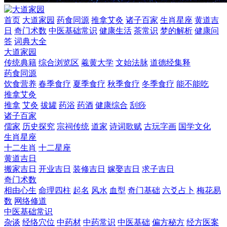
首页
大道家园
药食同源
推拿艾灸
诸子百家
生肖星座
黄道吉
日
奇门术数
中医基础常识
健康生活
茶常识
梦的解析
健康问
答
词典大全
大道家园
传统典籍
综合浏览区
羲黄大学
文始法脉
道德经集释
药食同源
饮食营养
春季食疗
夏季食疗
秋季食疗
冬季食疗
能不能吃
推拿艾灸
推拿
艾灸
拔罐
药浴
药酒
健康综合
刮痧
诸子百家
儒家
历史探究
宗祠传统
道家
诗词歌赋
古玩字画
国学文化
生肖星座
十二生肖
十二星座
黄道吉日
搬家吉日
开业吉日
装修吉日
嫁娶吉日
求子吉日
奇门术数
相由心生
命理四柱
起名
风水
血型
奇门基础
六爻占卜
梅花易
数
网络修道
中医基础常识
杂谈
经络穴位
中药材
中药常识
中医基础
偏方秘方
经方医案