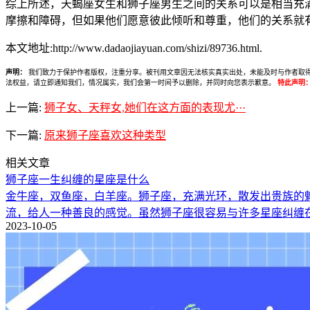
综上所述，天蝎座女生和狮子座男生之间的关系可以是相当充
摩擦和障碍，但如果他们愿意彼此倾听和尊重，他们的关系就
本文地址:http://www.dadaojiayuan.com/shizi/89736.html.
声明：
我们致力于保护作者版权，注重分享。被刊用文章因无法核实真实出处，未能及时与作者取得联系，
法权益，请立即通知我们，情况属实，我们会第一时间予以删除，并同时向您表示歉意。
特此声明
上一篇:
狮子女、天秤女,她们在这方面的表现尤···
下一篇:
原来狮子座喜欢这种类型
相关文章
狮子座一生纠缠的星座是什么
金牛座，双鱼座，白羊座。狮子座，充满光环，散发出贵族的
流，给人一种善良的感觉。虽然狮子座很容易与许多星座纠缠
2023-10-05