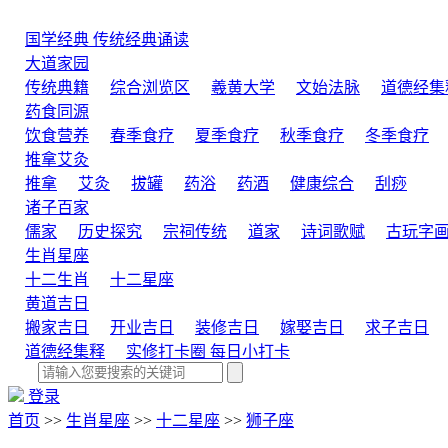
国学经典
传统经典诵读
大道家园
传统典籍
综合浏览区
羲黄大学
文始法脉
道德经集
药食同源
饮食营养
春季食疗
夏季食疗
秋季食疗
冬季食疗
推拿艾灸
推拿
艾灸
拔罐
药浴
药酒
健康综合
刮痧
诸子百家
儒家
历史探究
宗祠传统
道家
诗词歌赋
古玩字
生肖星座
十二生肖
十二星座
黄道吉日
搬家吉日
开业吉日
装修吉日
嫁娶吉日
求子吉日
道德经集释
实修打卡圈
每日小打卡
登录
首页
>>
生肖星座
>>
十二星座
>>
狮子座