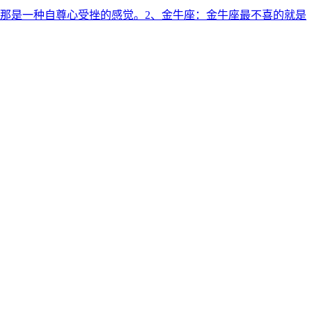
，那是一种自尊心受挫的感觉。2、金牛座：金牛座最不喜的就是