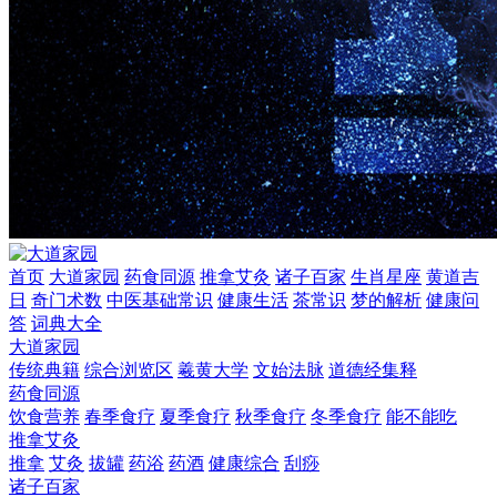
首页
大道家园
药食同源
推拿艾灸
诸子百家
生肖星座
黄道吉
日
奇门术数
中医基础常识
健康生活
茶常识
梦的解析
健康问
答
词典大全
大道家园
传统典籍
综合浏览区
羲黄大学
文始法脉
道德经集释
药食同源
饮食营养
春季食疗
夏季食疗
秋季食疗
冬季食疗
能不能吃
推拿艾灸
推拿
艾灸
拔罐
药浴
药酒
健康综合
刮痧
诸子百家