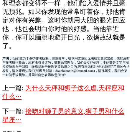
和理念都变得不一样，他们陷入爱情并且毫
无预兆。如果你发现他常常盯着你，那他肯
定对你有兴趣。这时你就用大胆的眼光回应
他，他也会明白你对他的好感。当他靠近
你，你可以腼腆地避开目光，欲擒故纵就是
了。
声明：
我们致力于保护作者版权，注重分享，被刊用文章因无法核实真实出处，未能及时
与作者取得联系，或有版权异议的，请联系管理员，我们会立即处理，本站部分文字与图
片资源来自于网络，转载是出于传递更多信息之目的,若有来源标注错误或侵犯了您的合法
权益，请立即通知我们(管理员邮箱：douchuanxin@foxmail.com)，情况属实，我们会第
一时间予以删除，并同时向您表示歉意,谢谢!
上一篇:
为什么天秤和狮子这么虐,天秤座和
什么···
下一篇:
接吻对狮子男的意义,狮子男和什么
星座···