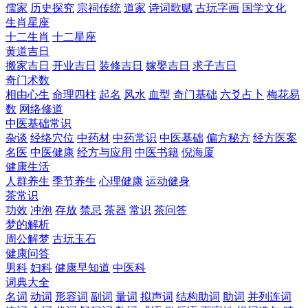
儒家
历史探究
宗祠传统
道家
诗词歌赋
古玩字画
国学文化
生肖星座
十二生肖
十二星座
黄道吉日
搬家吉日
开业吉日
装修吉日
嫁娶吉日
求子吉日
奇门术数
相由心生
命理四柱
起名
风水
血型
奇门基础
六爻占卜
梅花易
数
网络修道
中医基础常识
杂谈
经络穴位
中药材
中药常识
中医基础
偏方秘方
经方医案
名医
中医健康
经方与应用
中医书籍
倪海厦
健康生活
人群养生
季节养生
心理健康
运动健身
茶常识
功效
冲泡
存放
禁忌
茶器
常识
茶问答
梦的解析
周公解梦
古玩玉石
健康问答
男科
妇科
健康早知道
中医科
词典大全
名词
动词
形容词
副词
量词
拟声词
结构助词
助词
并列连词