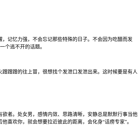
醒，记忆力强，不会忘记那些特殊的日子。不会因为吃醋而发
是一个逃不开的话题。
火蹭蹭蹭的往上冒，很想找个发泄口发泄出来。这时候要是有人
有欲者。处女男，感情内敛、思路清晰，安静总是默默行事当他
他喜欢你，就会想要拉近彼此的距离，会化身“话痨专家”。