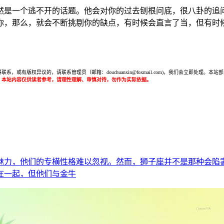
然是一个逃不开的话题。他会对你的过去刨根问底，很八卦的追
你，那么，就会不断挑剔你的缺点，有时候会直言了当，但有时
或有版权异议的，请联系管理员（邮箱：douchuanxin@foxmail.com)，我们会立即处
：本站内容仅供读者参考，请理性理解、审慎对待，勿作为实际依据。
魅力，他们的专横性格难以忽视。然而，狮子座并不是那种会陷
在一起，但他们与金牛