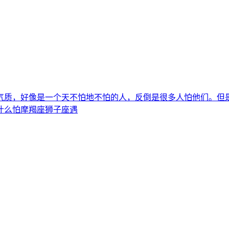
气质，好像是一个天不怕地不怕的人，反倒是很多人怕他们。但
什么怕摩羯座狮子座遇