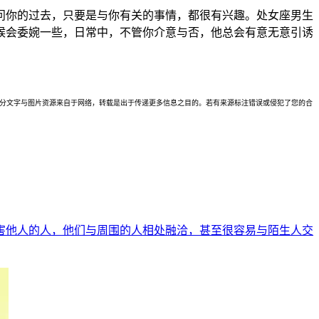
问你的过去，只要是与你有关的事情，都很有兴趣。处女座男生
候会委婉一些，日常中，不管你介意与否，他总会有意无意引诱
理。本站部分文字与图片资源来自于网络，转载是出于传递更多信息之目的。若有来源标注错误或侵犯了您的合
害他人的人，他们与周围的人相处融洽，甚至很容易与陌生人交