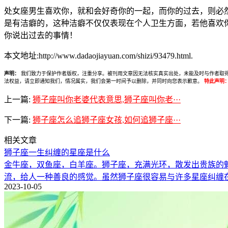
处女座男生喜欢你，就和会好奇你的一起，而你的过去，则必
是有洁癖的，这种洁癖不仅仅表现在个人卫生方面，若他喜欢
你说出过去的事情！
本文地址:http://www.dadaojiayuan.com/shizi/93479.html.
声明：
我们致力于保护作者版权，注重分享。被刊用文章因无法核实真实出处，未能及时与作者取得联系，
法权益，请立即通知我们，情况属实，我们会第一时间予以删除，并同时向您表示歉意。
特此声明
上一篇:
狮子座叫你老婆代表意思,狮子座叫你老···
下一篇:
狮子座怎么追狮子座女孩,如何追狮子座···
相关文章
狮子座一生纠缠的星座是什么
金牛座，双鱼座，白羊座。狮子座，充满光环，散发出贵族的
流，给人一种善良的感觉。虽然狮子座很容易与许多星座纠缠
2023-10-05