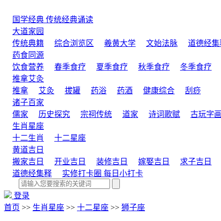
国学经典
传统经典诵读
大道家园
传统典籍
综合浏览区
羲黄大学
文始法脉
道德经集
药食同源
饮食营养
春季食疗
夏季食疗
秋季食疗
冬季食疗
推拿艾灸
推拿
艾灸
拔罐
药浴
药酒
健康综合
刮痧
诸子百家
儒家
历史探究
宗祠传统
道家
诗词歌赋
古玩字
生肖星座
十二生肖
十二星座
黄道吉日
搬家吉日
开业吉日
装修吉日
嫁娶吉日
求子吉日
道德经集释
实修打卡圈
每日小打卡
登录
首页
>>
生肖星座
>>
十二星座
>>
狮子座