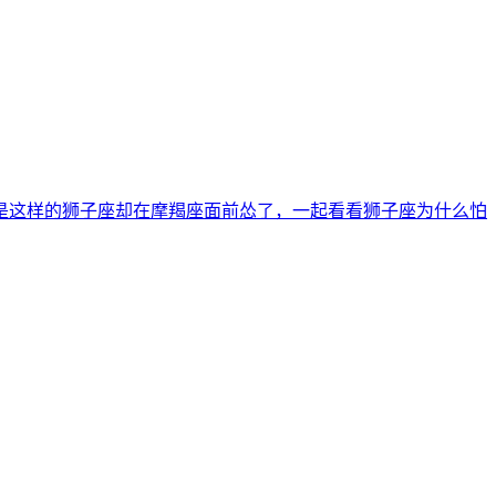
是这样的狮子座却在摩羯座面前怂了，一起看看狮子座为什么怕