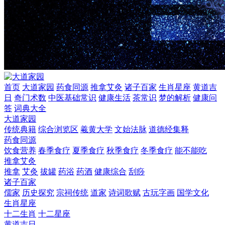
首页
大道家园
药食同源
推拿艾灸
诸子百家
生肖星座
黄道吉
日
奇门术数
中医基础常识
健康生活
茶常识
梦的解析
健康问
答
词典大全
大道家园
传统典籍
综合浏览区
羲黄大学
文始法脉
道德经集释
药食同源
饮食营养
春季食疗
夏季食疗
秋季食疗
冬季食疗
能不能吃
推拿艾灸
推拿
艾灸
拔罐
药浴
药酒
健康综合
刮痧
诸子百家
儒家
历史探究
宗祠传统
道家
诗词歌赋
古玩字画
国学文化
生肖星座
十二生肖
十二星座
黄道吉日