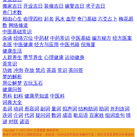
搬家吉日
开业吉日
装修吉日
嫁娶吉日
求子吉日
奇门术数
相由心生
命理四柱
起名
风水
血型
奇门基础
六爻占卜
梅花易
数
网络修道
中医基础常识
杂谈
经络穴位
中药材
中药常识
中医基础
偏方秘方
经方医案
名医
中医健康
经方与应用
中医书籍
倪海厦
健康生活
人群养生
季节养生
心理健康
运动健身
茶常识
功效
冲泡
存放
禁忌
茶器
常识
茶问答
梦的解析
周公解梦
古玩玉石
健康问答
男科
妇科
健康早知道
中医科
词典大全
名词
动词
形容词
副词
量词
拟声词
结构助词
助词
并列连词
连词
介词
代词
疑问词
数词
成语
歇后语
百家姓
组词造句
猜
谜
对联
谚语
Copyright © 2023-2024 大道家园 版权所有
身体不适时请至正规医院就诊！勿延误！站内信息时效及准确性不足！部分文章及资料为作者提供