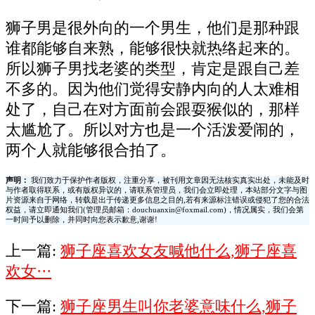
狮子男是很外向的一个男生，他们是那种跟
谁都能够自来熟，能够很快就热络起来的。
所以狮子男找老婆的类型，肯定是跟自己差
不多的。因为他们觉得安静内向的人太难相
处了，自己在对方面前会跟耍猴似的，那样
太尴尬了。所以对方也是一个活泼爱闹的，
两个人就能够很合拍了。
声明：
我们致力于保护作者版权，注重分享，被刊用文章因无法核实真实出处，未能及时
与作者取得联系，或有版权异议的，请联系管理员，我们会立即处理，本站部分文字与图
片资源来自于网络，转载是出于传递更多信息之目的,若有来源标注错误或侵犯了您的合法
权益，请立即通知我们(管理员邮箱：douchuanxin@foxmail.com)，情况属实，我们会第
一时间予以删除，并同时向您表示歉意,谢谢!
上一篇:
狮子座喜欢女友喊他什么,狮子座喜
欢女···
下一篇:
狮子座男生叫你老婆意味什么,狮子