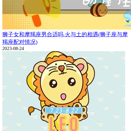
狮子女和摩羯座男合适吗,火与土的相遇(狮子座与摩
羯座配对情况)
2023-08-24