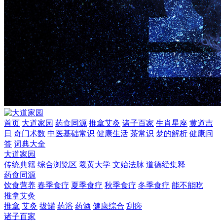
首页
大道家园
药食同源
推拿艾灸
诸子百家
生肖星座
黄道吉
日
奇门术数
中医基础常识
健康生活
茶常识
梦的解析
健康问
答
词典大全
大道家园
传统典籍
综合浏览区
羲黄大学
文始法脉
道德经集释
药食同源
饮食营养
春季食疗
夏季食疗
秋季食疗
冬季食疗
能不能吃
推拿艾灸
推拿
艾灸
拔罐
药浴
药酒
健康综合
刮痧
诸子百家