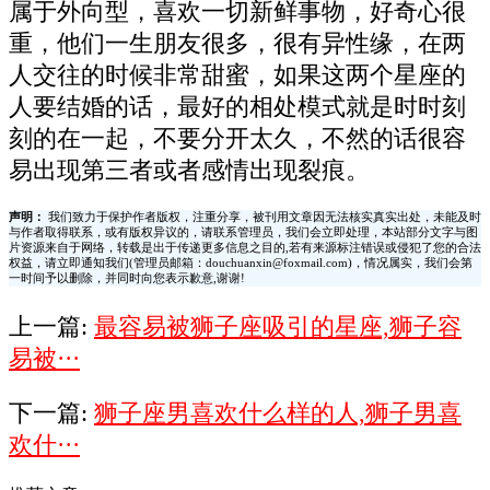
属于外向型，喜欢一切新鲜事物，好奇心很
重，他们一生朋友很多，很有异性缘，在两
人交往的时候非常甜蜜，如果这两个星座的
人要结婚的话，最好的相处模式就是时时刻
刻的在一起，不要分开太久，不然的话很容
易出现第三者或者感情出现裂痕。
声明：
我们致力于保护作者版权，注重分享，被刊用文章因无法核实真实出处，未能及时
与作者取得联系，或有版权异议的，请联系管理员，我们会立即处理，本站部分文字与图
片资源来自于网络，转载是出于传递更多信息之目的,若有来源标注错误或侵犯了您的合法
权益，请立即通知我们(管理员邮箱：douchuanxin@foxmail.com)，情况属实，我们会第
一时间予以删除，并同时向您表示歉意,谢谢!
上一篇:
最容易被狮子座吸引的星座,狮子容
易被···
下一篇:
狮子座男喜欢什么样的人,狮子男喜
欢什···