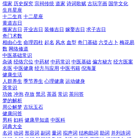
儒家
历史探究
宗祠传统
道家
诗词歌赋
古玩字画
国学文化
生肖星座
十二生肖
十二星座
黄道吉日
搬家吉日
开业吉日
装修吉日
嫁娶吉日
求子吉日
奇门术数
相由心生
命理四柱
起名
风水
血型
奇门基础
六爻占卜
梅花易
数
网络修道
中医基础常识
杂谈
经络穴位
中药材
中药常识
中医基础
偏方秘方
经方医案
名医
中医健康
经方与应用
中医书籍
倪海厦
健康生活
人群养生
季节养生
心理健康
运动健身
茶常识
功效
冲泡
存放
禁忌
茶器
常识
茶问答
梦的解析
周公解梦
古玩玉石
健康问答
男科
妇科
健康早知道
中医科
词典大全
名词
动词
形容词
副词
量词
拟声词
结构助词
助词
并列连词