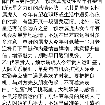
阳”代表男性贵人，预示属虎女性今年有望借
助该星之力好的感情运势。尤其是单身女性
属虎人，今年有望在职场或生活中遇见心仪
的对象，有望开展一段甜美恋情。此外，该
星还有光照远方之意，预示属虎男女今年有
机会发展异地恋情，不妨在出差或远游时多
多注意。单身的属虎人今年可佩戴一串月老
迎禄月下手链作为爱情吉祥物，寓意提升自
信，增添魅力，期盼早日遇到良缘。“天
乙”代表贵人，预示属虎人今年贵人运旺盛，
人际关系畅旺，单身者有机会扩宽人际圈，
在聚会应酬中遇见喜欢的对象。要把握良
机，与对方先从朋友做起，不可着急表
白。“红鸾”属于桃花星，大利姻缘与感情，
在良好感情运的下，刚结束单身的属虎人与
恋人闪婚的几率大，不妨早做准备。旺盛的