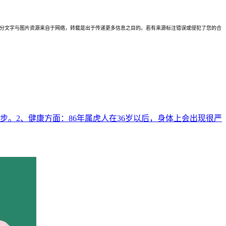
理。本站部分文字与图片资源来自于网络，转载是出于传递更多信息之目的。若有来源标注错误或侵犯了您的合
步。2、健康方面：86年属虎人在36岁以后，身体上会出现很严