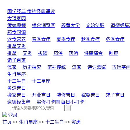
国学经典
传统经典诵读
大道家园
传统典籍
综合浏览区
羲黄大学
文始法脉
道德经集
药食同源
饮食营养
春季食疗
夏季食疗
秋季食疗
冬季食疗
推拿艾灸
推拿
艾灸
拔罐
药浴
药酒
健康综合
刮痧
诸子百家
儒家
历史探究
宗祠传统
道家
诗词歌赋
古玩字
生肖星座
十二生肖
十二星座
黄道吉日
搬家吉日
开业吉日
装修吉日
嫁娶吉日
求子吉日
道德经集释
实修打卡圈
每日小打卡
登录
首页
>>
生肖星座
>>
十二生肖
>>
寅虎