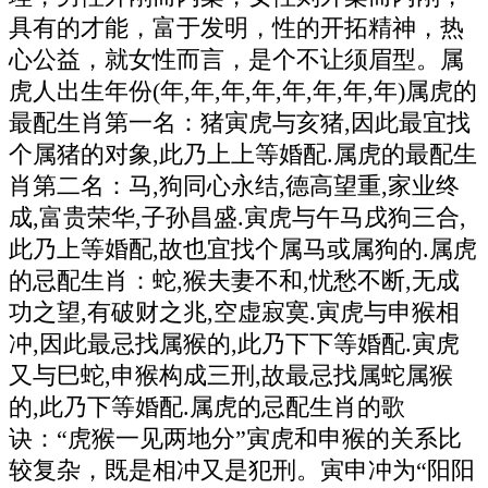
具有的才能，富于发明，性的开拓精神，热
心公益，就女性而言，是个不让须眉型。属
虎人出生年份(年,年,年,年,年,年,年,年)属虎的
最配生肖第一名：猪寅虎与亥猪,因此最宜找
个属猪的对象,此乃上上等婚配.属虎的最配生
肖第二名：马,狗同心永结,德高望重,家业终
成,富贵荣华,子孙昌盛.寅虎与午马戌狗三合,
此乃上等婚配,故也宜找个属马或属狗的.属虎
的忌配生肖：蛇,猴夫妻不和,忧愁不断,无成
功之望,有破财之兆,空虚寂寞.寅虎与申猴相
冲,因此最忌找属猴的,此乃下下等婚配.寅虎
又与巳蛇,申猴构成三刑,故最忌找属蛇属猴
的,此乃下等婚配.属虎的忌配生肖的歌
诀：“虎猴一见两地分”寅虎和申猴的关系比
较复杂，既是相冲又是犯刑。寅申冲为“阳阳