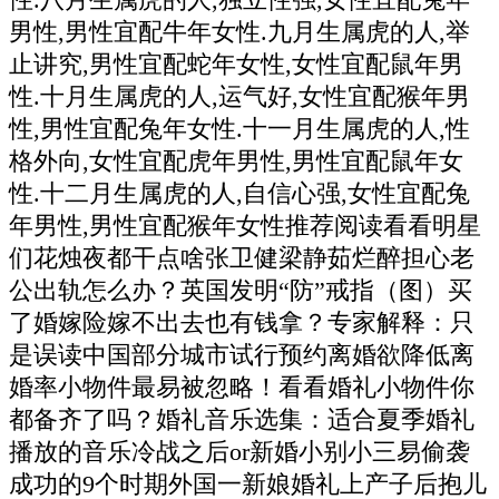
男性,男性宜配牛年女性.九月生属虎的人,举
止讲究,男性宜配蛇年女性,女性宜配鼠年男
性.十月生属虎的人,运气好,女性宜配猴年男
性,男性宜配兔年女性.十一月生属虎的人,性
格外向,女性宜配虎年男性,男性宜配鼠年女
性.十二月生属虎的人,自信心强,女性宜配兔
年男性,男性宜配猴年女性推荐阅读看看明星
们花烛夜都干点啥张卫健梁静茹烂醉担心老
公出轨怎么办？英国发明“防”戒指（图）买
了婚嫁险嫁不出去也有钱拿？专家解释：只
是误读中国部分城市试行预约离婚欲降低离
婚率小物件最易被忽略！看看婚礼小物件你
都备齐了吗？婚礼音乐选集：适合夏季婚礼
播放的音乐冷战之后or新婚小别小三易偷袭
成功的9个时期外国一新娘婚礼上产子后抱儿