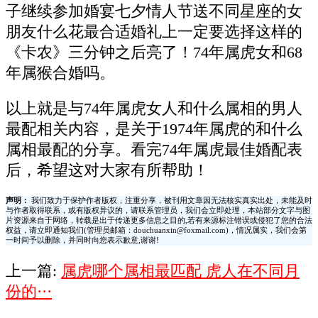
子继续参加婚宴七夕情人节送不同星座的女
朋友什么花最合适婚礼上一定要选择这样的
《卡农》三分钟之后亮了！74年属虎女和68
年属猴合婚吗。
以上就是与74年属虎女人和什么属相的男人
最配相关内容，是关于1974年属虎的和什么
属相最配的分享。看完74年属虎最佳婚配表
后，希望这对大家有所帮助！
声明：
我们致力于保护作者版权，注重分享，被刊用文章因无法核实真实出处，未能及时
与作者取得联系，或有版权异议的，请联系管理员，我们会立即处理，本站部分文字与图
片资源来自于网络，转载是出于传递更多信息之目的,若有来源标注错误或侵犯了您的合法
权益，请立即通知我们(管理员邮箱：douchuanxin@foxmail.com)，情况属实，我们会第
一时间予以删除，并同时向您表示歉意,谢谢!
上一篇:
属虎哪个属相最匹配 虎人在不同月
份的···