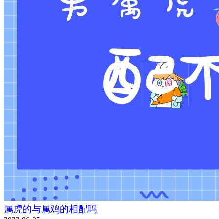
属虎的与属鸡的相配吗