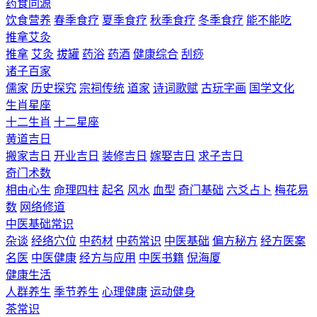
药食同源
饮食营养
春季食疗
夏季食疗
秋季食疗
冬季食疗
能不能吃
推拿艾灸
推拿
艾灸
拔罐
药浴
药酒
健康综合
刮痧
诸子百家
儒家
历史探究
宗祠传统
道家
诗词歌赋
古玩字画
国学文化
生肖星座
十二生肖
十二星座
黄道吉日
搬家吉日
开业吉日
装修吉日
嫁娶吉日
求子吉日
奇门术数
相由心生
命理四柱
起名
风水
血型
奇门基础
六爻占卜
梅花易
数
网络修道
中医基础常识
杂谈
经络穴位
中药材
中药常识
中医基础
偏方秘方
经方医案
名医
中医健康
经方与应用
中医书籍
倪海厦
健康生活
人群养生
季节养生
心理健康
运动健身
茶常识