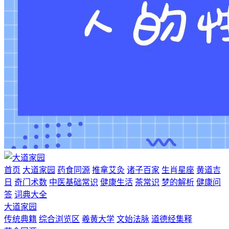
首页
大道家园
药食同源
推拿艾灸
诸子百家
生肖星座
黄道吉
日
奇门术数
中医基础常识
健康生活
茶常识
梦的解析
健康问
答
词典大全
大道家园
传统典籍
综合浏览区
羲黄大学
文始法脉
道德经集释