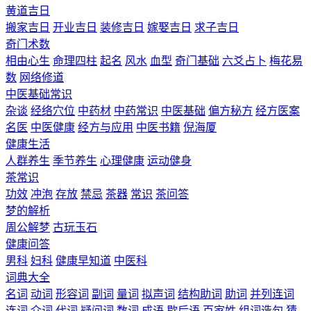
黄道吉日
搬家吉日
开业吉日
装修吉日
嫁娶吉日
求子吉日
奇门术数
相由心生
命理四柱
起名
风水
血型
奇门基础
六爻占卜
梅花易
数
网络修道
中医基础常识
杂谈
经络穴位
中药材
中药常识
中医基础
偏方秘方
经方医案
名医
中医健康
经方与应用
中医书籍
倪海厦
健康生活
人群养生
季节养生
心理健康
运动健身
茶常识
功效
冲泡
存放
禁忌
茶器
常识
茶问答
梦的解析
周公解梦
古玩玉石
健康问答
男科
妇科
健康早知道
中医科
词典大全
名词
动词
形容词
副词
量词
拟声词
结构助词
助词
并列连词
连词
介词
代词
疑问词
数词
成语
歇后语
百家姓
组词造句
猜