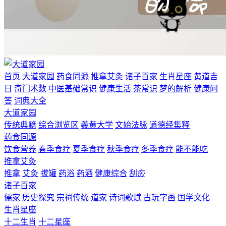
首页
大道家园
药食同源
推拿艾灸
诸子百家
生肖星座
黄道吉
日
奇门术数
中医基础常识
健康生活
茶常识
梦的解析
健康问
答
词典大全
大道家园
传统典籍
综合浏览区
羲黄大学
文始法脉
道德经集释
药食同源
饮食营养
春季食疗
夏季食疗
秋季食疗
冬季食疗
能不能吃
推拿艾灸
推拿
艾灸
拔罐
药浴
药酒
健康综合
刮痧
诸子百家
儒家
历史探究
宗祠传统
道家
诗词歌赋
古玩字画
国学文化
生肖星座
十二生肖
十二星座