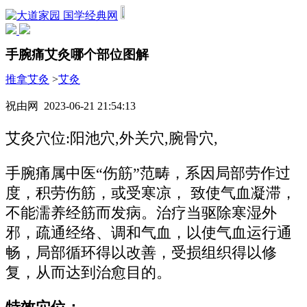
国学经典网
手腕痛艾灸哪个部位图解
推拿艾灸
>
艾灸
祝由网 2023-06-21 21:54:13
艾灸穴位:阳池穴,外关穴,腕骨穴,
手腕痛属中医“伤筋”范畴，系因局部劳作过
度，积劳伤筋，或受寒凉， 致使气血凝滞，
不能濡养经筋而发病。治疗当驱除寒湿外
邪，疏通经络、调和气血，以使气血运行通
畅，局部循环得以改善，受损组织得以修
复，从而达到治愈目的。