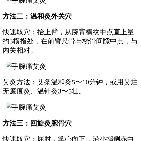
方法二：温和灸外关穴
快速取穴：抬上臂，从腕背横纹中点直上量
约3横指处，在前臂尺骨与桡骨间隙中点，与
内关相对。
艾灸方法：艾条温和灸5〜10分钟，或用艾炷
无瘢痕灸、温针灸3〜5壮。
方法三：回旋灸腕骨穴
快速取穴：屈肘，掌心向下，沿小指侧赤白