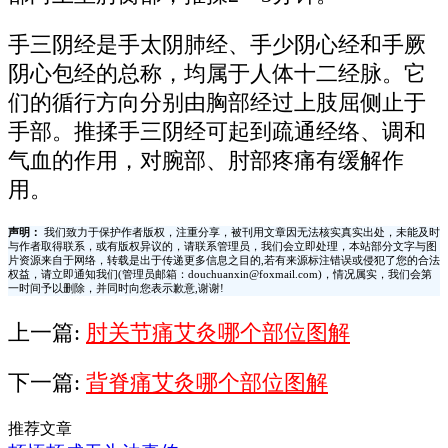
手三阴经是手太阴肺经、手少阴心经和手厥
阴心包经的总称，均属于人体十二经脉。它
们的循行方向分别由胸部经过上肢屈侧止于
手部。推揉手三阴经可起到疏通经络、调和
气血的作用，对腕部、肘部疼痛有缓解作
用。
声明：
我们致力于保护作者版权，注重分享，被刊用文章因无法核实真实出处，未能及时
与作者取得联系，或有版权异议的，请联系管理员，我们会立即处理，本站部分文字与图
片资源来自于网络，转载是出于传递更多信息之目的,若有来源标注错误或侵犯了您的合法
权益，请立即通知我们(管理员邮箱：douchuanxin@foxmail.com)，情况属实，我们会第
一时间予以删除，并同时向您表示歉意,谢谢!
上一篇:
肘关节痛艾灸哪个部位图解
下一篇:
背脊痛艾灸哪个部位图解
推荐文章