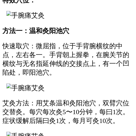
特效穴位：
方法一：温和灸阳池穴
快速取穴：微屈指，位于手背腕横纹的中
点，左右各一。手背朝上握拳，在腕关节的
横纹与无名指延伸线的交接点上，有一个凹
陷处，即阳池穴。
艾灸方法：用艾条温和灸阳池穴，双臂穴位
交替灸。每穴每次灸5〜10分钟，每曰1次。
症状缓解后隔曰灸1次，每月可灸10次。