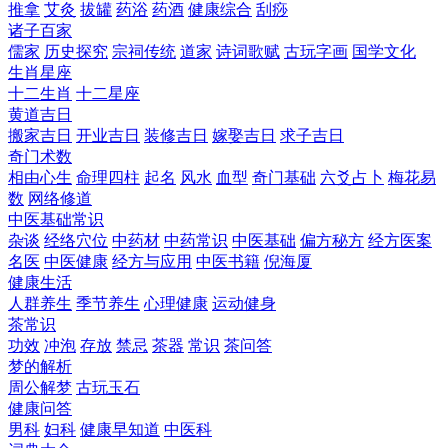
推拿
艾灸
拔罐
药浴
药酒
健康综合
刮痧
诸子百家
儒家
历史探究
宗祠传统
道家
诗词歌赋
古玩字画
国学文化
生肖星座
十二生肖
十二星座
黄道吉日
搬家吉日
开业吉日
装修吉日
嫁娶吉日
求子吉日
奇门术数
相由心生
命理四柱
起名
风水
血型
奇门基础
六爻占卜
梅花易
数
网络修道
中医基础常识
杂谈
经络穴位
中药材
中药常识
中医基础
偏方秘方
经方医案
名医
中医健康
经方与应用
中医书籍
倪海厦
健康生活
人群养生
季节养生
心理健康
运动健身
茶常识
功效
冲泡
存放
禁忌
茶器
常识
茶问答
梦的解析
周公解梦
古玩玉石
健康问答
男科
妇科
健康早知道
中医科