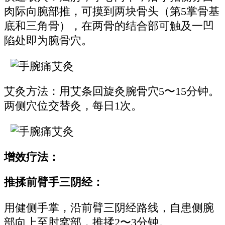
肉际向腕部推，可摸到两块骨头（第5掌骨基
底和三角骨），在两骨的结合部可触及一凹
陷处即为腕骨穴。
艾灸方法：用艾条回旋灸腕骨穴5〜15分钟。
两侧穴位交替灸，每日1次。
增效疗法：
推揉前臂手三阴经：
用健侧手掌，沿前臂三阴经路线，自患侧腕
部向上至肘窝部，推揉2〜3分钟。