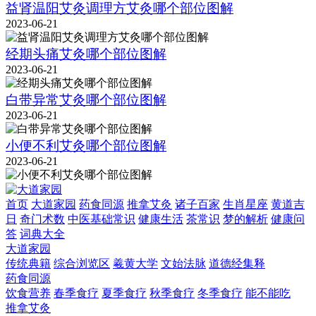
益肾温阳艾灸调理方艾灸哪个部位图解
2023-06-21
经期头痛艾灸哪个部位图解
2023-06-21
白带异常艾灸哪个部位图解
2023-06-21
小便不利艾灸哪个部位图解
2023-06-21
首页
大道家园
药食同源
推拿艾灸
诸子百家
生肖星座
黄道吉
日
奇门术数
中医基础常识
健康生活
茶常识
梦的解析
健康问
答
词典大全
大道家园
传统典籍
综合浏览区
羲黄大学
文始法脉
道德经集释
药食同源
饮食营养
春季食疗
夏季食疗
秋季食疗
冬季食疗
能不能吃
推拿艾灸