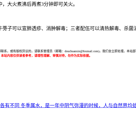
中，大火煮沸后再煮3分钟即可关火。
牛蒡子可以宣肺透疹、消肿解毒；三者配伍可以清热解毒、杀菌
或有版权异议的，请联系管理员（邮箱：douchuanxin@foxmail.com)，我们会立即处
：本站内容仅供读者参考，请理性理解、审慎对待，勿作为实际依据。
方北方各有不同 冬季属水，是一年中阴气弥漫的时候，人与自然界