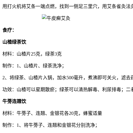
用打火机将艾条一端点燃，找到一侧足三里穴，用艾条雀灸法灸1
食疗：
山楂绿茶饮
材料：山楂片25克，绿茶3克
制作：1、山楂片、绿茶洗净；
2、将绿茶、山楂片入锅，加水500毫升，煮沸即可关火，滤去
功效：山楂可以星期散瘀；绿茶可以清热解毒、利尿排毒；二
牛蒡连翘饮
材料：牛蒡子、连翘、金银花各20克，蜂蜜适量
制作：1、将牛蒡子、连翘和金银花分别洗净；