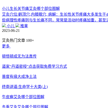
小儿生长关节痛艾灸哪个部位图解
艾灸穴位:鹤顶穴,内膝眼穴, 病解：生长性关节疼痛大多发生
些病理性疼痛则与生长痛不同，常常是活动时疼痛加重，甚至
小儿
推拿
2023-06-21
艾灸热门文章
100+
更多
顿悟顿成无为法真传
道家“丹道密授”点击获取免费学习方式
普度有缘大成净土法
终南讲道:生命学十大类(上)
牛皮癣艾灸哪个部位图解
冬季艾灸艾灸哪个部位图解