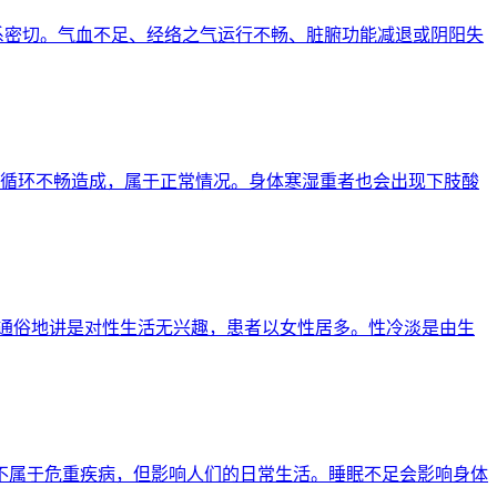
关系密切。气血不足、经络之气运行不畅、脏腑功能减退或阴阳失
血液循环不畅造成，属于正常情况。身体寒湿重者也会出现下肢酸
缺乏，通俗地讲是对性生活无兴趣，患者以女性居多。性冷淡是由生
眠虽不属于危重疾病，但影响人们的日常生活。睡眠不足会影响身体