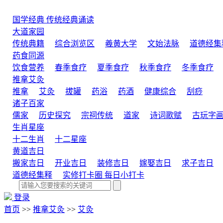
国学经典
传统经典诵读
大道家园
传统典籍
综合浏览区
羲黄大学
文始法脉
道德经集
药食同源
饮食营养
春季食疗
夏季食疗
秋季食疗
冬季食疗
推拿艾灸
推拿
艾灸
拔罐
药浴
药酒
健康综合
刮痧
诸子百家
儒家
历史探究
宗祠传统
道家
诗词歌赋
古玩字
生肖星座
十二生肖
十二星座
黄道吉日
搬家吉日
开业吉日
装修吉日
嫁娶吉日
求子吉日
道德经集释
实修打卡圈
每日小打卡
登录
首页
>>
推拿艾灸
>>
艾灸