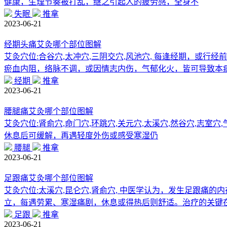
健康，生理节奏被打乱，继之引起人的疲劳感，全身不
失眠
推拿
2023-06-21
经期头痛艾灸哪个部位图解
艾灸穴位:合谷穴,太冲穴,三阴交穴,风池穴, 每逢经期，或
瘀血内阻，络脉不调，或因情志内伤，气郁化火，皆可导致本
经期
推拿
2023-06-21
腰腿痛艾灸哪个部位图解
艾灸穴位:肾俞穴,命门穴,环跳穴,关元穴,太溪穴,然谷穴,志室
休息后可缓解，再遇轻度外伤或感受寒湿仍
腰腿
推拿
2023-06-21
足跟痛艾灸哪个部位图解
艾灸穴位:太溪穴,昆仑穴,肾俞穴, 中医学认为，发生足跟
立，每遇劳累、寒湿痛剧，休息或得热后则舒适。治疗的关键
足跟
推拿
2023-06-21