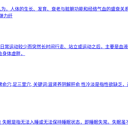
：中医认为，人体的生长、发育、衰老与脏腑功能和经络气血的盛衰
弹力纤
发生于日常运动较少而突然长时间行走、站立或运动之后，主要是
会身体虚胖，
溪穴,脾俞穴,足三里穴, 关键词:滋肾养阴解肝俞 性冷淡是指性欲
郁睡眠佳 失眠是指无法入睡或无法保持睡眠状态，即睡眠失常。失