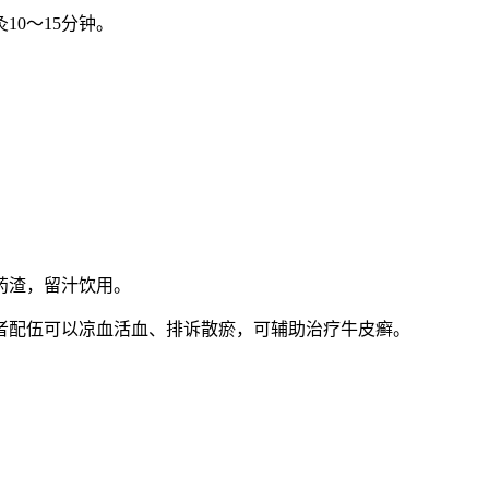
0～15分钟。
药渣，留汁饮用。
者配伍可以凉血活血、排诉散瘀，可辅助治疗牛皮癣。