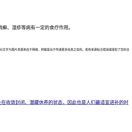
消癣、湿疹等病有一定的食疗作用。
理。本站部分文字与图片资源来自于网络，转载是出于传递更多信息之目的。若有来源标注错误或侵犯了您的合
均处在收敛封闭、潜藏休养的状态，因此也是人们最适宜进补的时