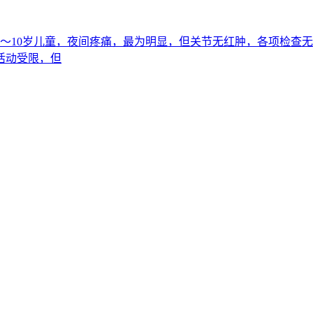
于4〜10岁儿童，夜间疼痛，最为明显，但关节无红肿，各项检
活动受限，但