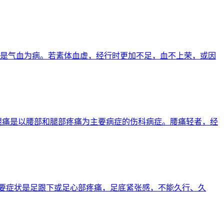
主要是气血为病。若素体血虚，经行时更加不足，血不上荣，或因
血 腰腿痛是以腰部和腿部疼痛为主要病症的伤科病症。腰痛轻者，经
主要症状是足跟下或足心部疼痛，足底紧张感，不能久行、久