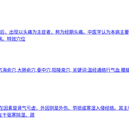
行经前后，出现以头痛为主症者，称为经期头痛。中医学认为本病
病。特效穴位
穴,气海俞穴,大肠俞穴,委中穴,阳陵泉穴, 关键词:温经通络行气
痛的内在因素是肾气亏虚，外因则是外伤、劳损或寒湿入侵经络。其
在于驱寒除湿、疏