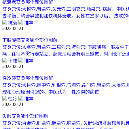
抗衰老艾灸哪个部位图解
艾灸穴位:大椎穴,肾俞穴,关元穴,三阴交穴,涌泉穴, 病解
去平衡，均会导致和加快机体衰老。女性在25岁以后， 皮肤的
抗衰
推拿
2023-06-21
下肢酸痛艾灸哪个部位图解
艾灸穴位:太溪穴,肾俞穴,三焦俞穴,脾俞穴, 下肢酸痛一般
痛，往往不需行走站立，起床后就会有明显感觉，时间长了还
下肢
推拿
2023-06-21
性冷淡艾灸哪个部位图解
艾灸穴位:大巨穴,膻中穴,乳根穴,气海穴,命门穴,肾俞穴,太
理和心理原因引起的。中医认为，性冷淡的病位
性冷
推拿
2023-06-21
失眠艾灸哪个部位图解
艾灸穴位:百会穴,肝俞穴,胆俞穴,脾俞穴, 关键词:疏肝解