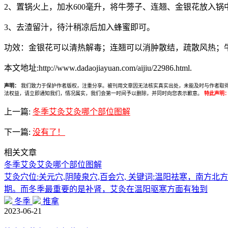
2、置锅火上，加水600毫升，将牛蒡子、连翘、金银花放入锅
3、去渣留汁，待汁稍凉后加入蜂蜜即可。
功效：金银花可以清热解毒；连翘可以消肿散结，疏散风热；
本文地址:http://www.dadaojiayuan.com/aijiu/22986.html.
声明：
我们致力于保护作者版权，注重分享。被刊用文章因无法核实真实出处，未能及时与作者取得联系，
法权益，请立即通知我们，情况属实，我们会第一时间予以删除，并同时向您表示歉意。
特此声明
上一篇:
冬季艾灸艾灸哪个部位图解
下一篇:
没有了！
相关文章
冬季艾灸艾灸哪个部位图解
艾灸穴位:关元穴,阴陵泉穴,百会穴, 关键词:温阳祛寒，南
期。而冬季最重要的是补肾，艾灸在温阳驱寒方面有独到
冬季
推拿
2023-06-21