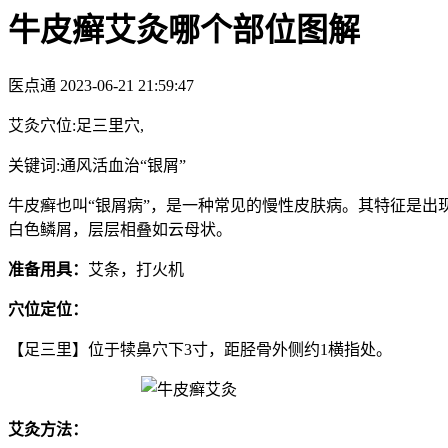
牛皮癣艾灸哪个部位图解
医点通
2023-06-21 21:59:47
艾灸穴位:足三里穴,
关键词:通风活血治“银屑”
牛皮癣也叫“银屑病”，是一种常见的慢性皮肤病。其特征是
白色鳞屑，层层相叠如云母状。
准备用具：
艾条，打火机
穴位定位：
【足三里】位于犊鼻穴下3寸，距胫骨外侧约1横指处。
艾灸方法：