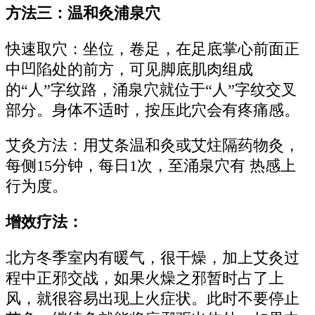
方法三：温和灸浦泉穴
快速取穴：坐位，卷足，在足底掌心前面正
中凹陷处的前方，可见脚底肌肉组成
的“人”字纹路，涌泉穴就位于“人”字纹交叉
部分。身体不适时，按压此穴会有疼痛感。
艾灸方法：用艾条温和灸或艾炷隔药物灸，
每侧15分钟，每日1次，至涌泉穴有 热感上
行为度。
增效疗法：
北方冬季室内有暖气，很干燥，加上艾灸过
程中正邪交战，如果火燥之邪暂时占了上
风，就很容易出现上火症状。此时不要停止