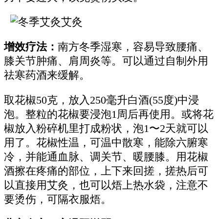
增效疗法：
南方冬季湿寒，容易导致腰痛、
膝关节肿痛、肩周炎等。可以通过自制外用
祛寒药酒来缓解。
取花椒50克，放入250毫升白酒(55度)中浸
泡。整粒的花椒要浸泡1周后再使用。或将花
椒放入粉碎机里打成粉状，泡1〜2天就可以
用了。花椒性温，可温中散寒，能除六腑寒
冷，并能通血脉、调关节、暖腰膝。用花椒
酒擦在疼痛的部位，上下来回搓，搓热后可
以直接用艾灸，也可以焐上热水袋，注意不
要烫伤，可隔衣服焐。