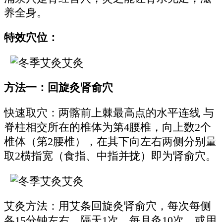
养全身。
特效穴位：
方法一：回旋灸肾俞穴
快速取穴：两髂前上棘最高点的水平连线 与
脊柱相交所在的椎体为第4腰椎，向上数2个
椎体（第2腰椎），在其下向左右两侧分别量
取2横指宽（食指、中指并拢）即为肾俞穴。
艾灸方法：用艾条回旋灸肾俞穴，每次每侧
各15分钟左右，隔天1次。每月灸10次。或用