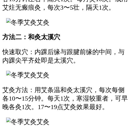
艾炷无瘢痕灸，每次3〜5壮，隔天1次。
方法二：和灸太溪穴
快速取穴：内踝后缘与跟腱前缘的中间，与
内踝尖平齐处即是太溪穴。
艾灸方法：用艾条温和灸太溪穴，每次每侧
各10〜15分钟。每天1次，寒湿较重者，可早
晚各灸1次。17〜19点艾灸效果最好。