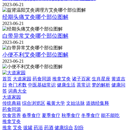
2023-06-21
经期头痛艾灸哪个部位图解
2023-06-21
白带异常艾灸哪个部位图解
2023-06-21
小便不利艾灸哪个部位图解
2023-06-21
首页
大道家园
药食同源
推拿艾灸
诸子百家
生肖星座
黄道吉
日
奇门术数
中医基础常识
健康生活
茶常识
梦的解析
健康问
答
词典大全
大道家园
传统典籍
综合浏览区
羲黄大学
文始法脉
道德经集释
药食同源
饮食营养
春季食疗
夏季食疗
秋季食疗
冬季食疗
能不能吃
推拿艾灸
推拿
艾灸
拔罐
药浴
药酒
健康综合
刮痧