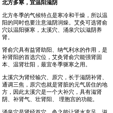
北方多寒，宜温阳滋阴
北方冬季的气候特点是寒冷和干燥，所以温
阳的同时也要注意滋阴润燥。艾灸可选肾俞
穴以温阳驱寒，太溪穴、涌泉穴以滋阴养
肾。
肾俞穴具有益肾助阳、纳气利水的作用，是
补肾阳的首选穴位，艾灸肾俞穴能强肾固
本、温肾壮阳，最宜冬季驱寒之用。
太溪穴为肾经输穴、原穴，长于滋阴补肾、
通调三焦，原穴也就是肾脏的元气居住的地
方，因此太溪穴是一个大补穴，具有滋肾
阴、补肾气、壮肾阳、 理胞宫的功能。
涌泉穴是肾经首穴，灸之能让肾水充足，滋