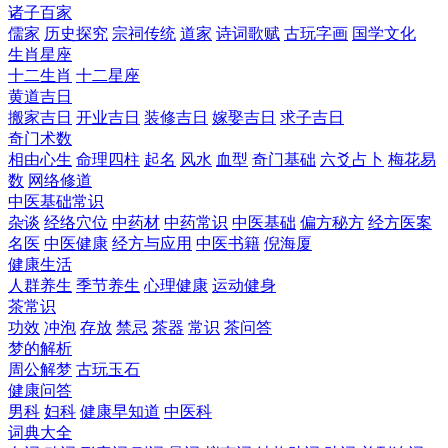
诸子百家
儒家
历史探究
宗祠传统
道家
诗词歌赋
古玩字画
国学文化
生肖星座
十二生肖
十二星座
黄道吉日
搬家吉日
开业吉日
装修吉日
嫁娶吉日
求子吉日
奇门术数
相由心生
命理四柱
起名
风水
血型
奇门基础
六爻占卜
梅花易
数
网络修道
中医基础常识
杂谈
经络穴位
中药材
中药常识
中医基础
偏方秘方
经方医案
名医
中医健康
经方与应用
中医书籍
倪海厦
健康生活
人群养生
季节养生
心理健康
运动健身
茶常识
功效
冲泡
存放
禁忌
茶器
常识
茶问答
梦的解析
周公解梦
古玩玉石
健康问答
男科
妇科
健康早知道
中医科
词典大全