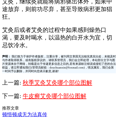
艾灸，继续灸就能将病邪驱出体外，如果中
途放弃，则前功尽弃，甚至导致病邪更加猖
狂。
艾灸后或者艾灸的过程中如果感到燥热口
渴，要及时喝水，以温热的白开水为宜，切
忌饮冷水。
声明：
我们致力于保护作者版权，注重分享，被刊用文章因无法核实真实出处，未能及时
与作者取得联系，或有版权异议的，请联系管理员，我们会立即处理，本站部分文字与图
片资源来自于网络，转载是出于传递更多信息之目的,若有来源标注错误或侵犯了您的合法
权益，请立即通知我们(管理员邮箱：douchuanxin@foxmail.com)，情况属实，我们会第
一时间予以删除，并同时向您表示歉意,谢谢!
上一篇:
秋季艾灸艾灸哪个部位图解
下一篇:
牛皮癣艾灸哪个部位图解
推荐文章
顿悟顿成无为法真传