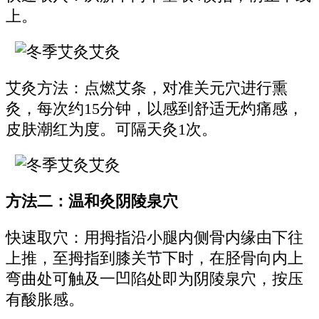
上。
艾灸方法：点燃艾条，对准关元穴进行熏
灸，每次约15分钟，以感到舒适无灼痛感，
皮肤潮红为度。可隔天灸1次。
方法二：温和灸阴陵泉穴
快速取穴：用拇指沿小腿内侧骨内缘由下往
上推，至拇指到膝关节下时，在胫骨向内上
弯曲处可触及一凹陷处即为阴陵泉穴，按压
有酸胀感。