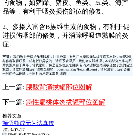
的食物，如猪蹄、猪皮、鱼类、豆类、海产
品等，有利于咽炎损伤部位的修复。
2、多摄入富含B族维生素的食物，有利于促
进损伤咽部的修复，并消除呼吸道黏膜的炎
症。
声明：
我们致力于保护作者版权，注重分享，被刊用文章因无法核实真实出处，未能及时
与作者取得联系，或有版权异议的，请联系管理员，我们会立即处理，本站部分文字与图
片资源来自于网络，转载是出于传递更多信息之目的,若有来源标注错误或侵犯了您的合法
权益，请立即通知我们(管理员邮箱：douchuanxin@foxmail.com)，情况属实，我们会第
一时间予以删除，并同时向您表示歉意,谢谢!
上一篇:
腰酸背痛拔罐部位图解
下一篇:
急性扁桃体炎拔罐部位图解
推荐文章
顿悟顿成无为法真传
2023-07-17