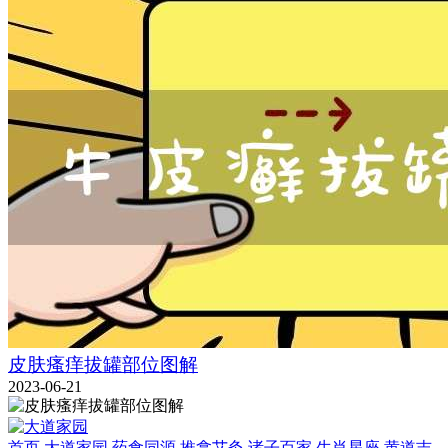
皮肤瘙痒拔罐部位图解
2023-06-21
首页
大道家园
药食同源
推拿艾灸
诸子百家
生肖星座
黄道吉