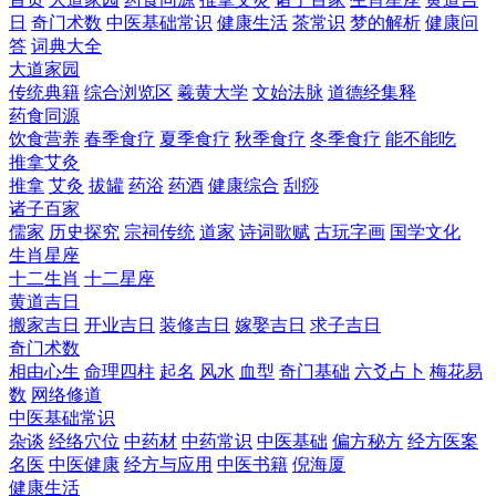
日
奇门术数
中医基础常识
健康生活
茶常识
梦的解析
健康问
答
词典大全
大道家园
传统典籍
综合浏览区
羲黄大学
文始法脉
道德经集释
药食同源
饮食营养
春季食疗
夏季食疗
秋季食疗
冬季食疗
能不能吃
推拿艾灸
推拿
艾灸
拔罐
药浴
药酒
健康综合
刮痧
诸子百家
儒家
历史探究
宗祠传统
道家
诗词歌赋
古玩字画
国学文化
生肖星座
十二生肖
十二星座
黄道吉日
搬家吉日
开业吉日
装修吉日
嫁娶吉日
求子吉日
奇门术数
相由心生
命理四柱
起名
风水
血型
奇门基础
六爻占卜
梅花易
数
网络修道
中医基础常识
杂谈
经络穴位
中药材
中药常识
中医基础
偏方秘方
经方医案
名医
中医健康
经方与应用
中医书籍
倪海厦
健康生活