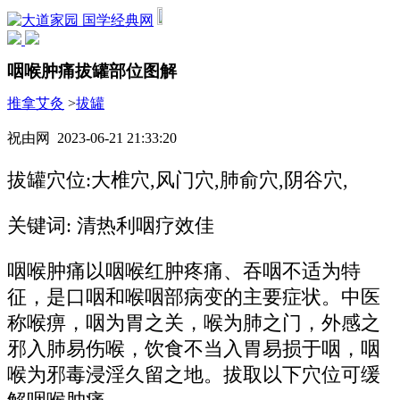
国学经典网
咽喉肿痛拔罐部位图解
推拿艾灸
>
拔罐
祝由网 2023-06-21 21:33:20
拔罐穴位:大椎穴,风门穴,肺俞穴,阴谷穴,
关键词: 清热利咽疗效佳
咽喉肿痛以咽喉红肿疼痛、吞咽不适为特
征，是口咽和喉咽部病变的主要症状。中医
称喉痹，咽为胃之关，喉为肺之门，外感之
邪入肺易伤喉，饮食不当入胃易损于咽，咽
喉为邪毒浸淫久留之地。拔取以下穴位可缓