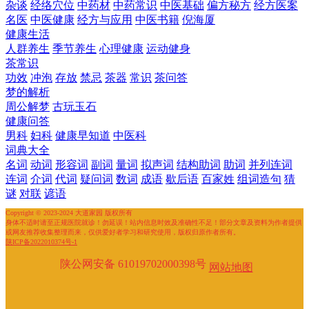
杂谈
经络穴位
中药材
中药常识
中医基础
偏方秘方
经方医案
名医
中医健康
经方与应用
中医书籍
倪海厦
健康生活
人群养生
季节养生
心理健康
运动健身
茶常识
功效
冲泡
存放
禁忌
茶器
常识
茶问答
梦的解析
周公解梦
古玩玉石
健康问答
男科
妇科
健康早知道
中医科
词典大全
名词
动词
形容词
副词
量词
拟声词
结构助词
助词
并列连词
连词
介词
代词
疑问词
数词
成语
歇后语
百家姓
组词造句
猜
谜
对联
谚语
Copyright © 2023-2024 大道家园 版权所有
身体不适时请至正规医院就诊！勿延误！站内信息时效及准确性不足！部分文章及资料为作者提供
或网友推荐收集整理而来，仅供爱好者学习和研究使用，版权归原作者所有。
陕ICP备2022010374号-1
陕公网安备 61019702000398号
网站地图