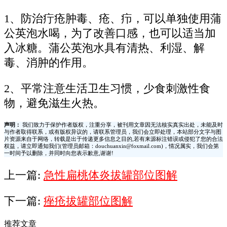
1、防治疔疮肿毒、疮、疖，可以单独使用蒲
公英泡水喝，为了改善口感，也可以适当加
入冰糖。蒲公英泡水具有清热、利湿、解
毒、消肿的作用。
2、平常注意生活卫生习惯，少食刺激性食
物，避免滋生火热。
声明：
我们致力于保护作者版权，注重分享，被刊用文章因无法核实真实出处，未能及时
与作者取得联系，或有版权异议的，请联系管理员，我们会立即处理，本站部分文字与图
片资源来自于网络，转载是出于传递更多信息之目的,若有来源标注错误或侵犯了您的合法
权益，请立即通知我们(管理员邮箱：douchuanxin@foxmail.com)，情况属实，我们会第
一时间予以删除，并同时向您表示歉意,谢谢!
上一篇:
急性扁桃体炎拔罐部位图解
下一篇:
痤疮拔罐部位图解
推荐文章