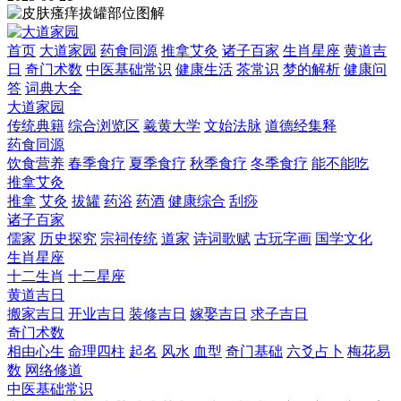
首页
大道家园
药食同源
推拿艾灸
诸子百家
生肖星座
黄道吉
日
奇门术数
中医基础常识
健康生活
茶常识
梦的解析
健康问
答
词典大全
大道家园
传统典籍
综合浏览区
羲黄大学
文始法脉
道德经集释
药食同源
饮食营养
春季食疗
夏季食疗
秋季食疗
冬季食疗
能不能吃
推拿艾灸
推拿
艾灸
拔罐
药浴
药酒
健康综合
刮痧
诸子百家
儒家
历史探究
宗祠传统
道家
诗词歌赋
古玩字画
国学文化
生肖星座
十二生肖
十二星座
黄道吉日
搬家吉日
开业吉日
装修吉日
嫁娶吉日
求子吉日
奇门术数
相由心生
命理四柱
起名
风水
血型
奇门基础
六爻占卜
梅花易
数
网络修道
中医基础常识