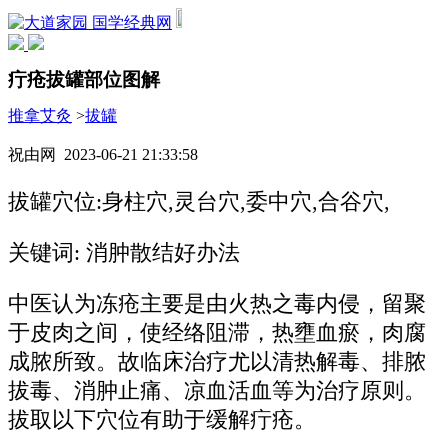
国学经典网
疔疮拔罐部位图解
推拿艾灸
>
拔罐
祝由网 2023-06-21 21:33:58
拔罐穴位:身柱穴,灵台穴,委中穴,合谷穴,
关键词: 消肿散结好办法
中医认为冻疮主要是由火热之毒内侵，留聚
于皮肉之间，使经络阻滞，热壅血瘀，肉腐
成脓所致。故临床治疗尤以清热解毒、排脓
拔毒、消肿止痛、凉血活血等为治疗原则。
拔取以下穴位有助于缓解疔疮。