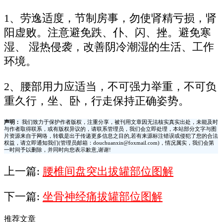
1、劳逸适度，节制房事，勿使肾精亏损，肾
阳虚败。注意避免跌、仆、闪、挫。避免寒
湿、 湿热侵袭，改善阴冷潮湿的生活、工作
环境。
2、腰部用力应适当，不可强力举重，不可负
重久行，坐、卧，行走保持正确姿势。
声明：
我们致力于保护作者版权，注重分享，被刊用文章因无法核实真实出处，未能及时
与作者取得联系，或有版权异议的，请联系管理员，我们会立即处理，本站部分文字与图
片资源来自于网络，转载是出于传递更多信息之目的,若有来源标注错误或侵犯了您的合法
权益，请立即通知我们(管理员邮箱：douchuanxin@foxmail.com)，情况属实，我们会第
一时间予以删除，并同时向您表示歉意,谢谢!
上一篇:
腰椎间盘突出拔罐部位图解
下一篇:
坐骨神经痛拔罐部位图解
推荐文章