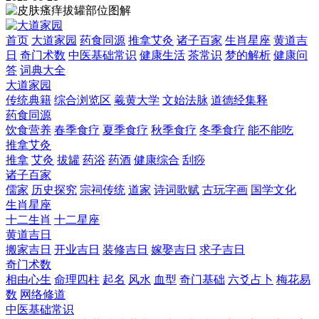
首页
大道家园
药食同源
推拿艾灸
诸子百家
生肖星座
黄道吉
日
奇门术数
中医基础常识
健康生活
茶常识
梦的解析
健康问
答
词典大全
大道家园
传统典籍
综合浏览区
羲黄大学
文始法脉
道德经集释
药食同源
饮食营养
春季食疗
夏季食疗
秋季食疗
冬季食疗
能不能吃
推拿艾灸
推拿
艾灸
拔罐
药浴
药酒
健康综合
刮痧
诸子百家
儒家
历史探究
宗祠传统
道家
诗词歌赋
古玩字画
国学文化
生肖星座
十二生肖
十二星座
黄道吉日
搬家吉日
开业吉日
装修吉日
嫁娶吉日
求子吉日
奇门术数
相由心生
命理四柱
起名
风水
血型
奇门基础
六爻占卜
梅花易
数
网络修道
中医基础常识