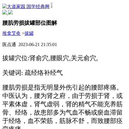
国学经典网
腰肌劳损拔罐部位图解
推拿艾灸
>
拔罐
医点通 2023-06-21 21:35:01
拔罐穴位:肾俞穴,腰眼穴,关元俞穴,
关键词: 疏经络补经气
腰肌劳损是指无明显外伤引起的腰部疼痛。
中医认为，腰为肾之府，由于劳损于肾，或
平素体虚，肾气虚弱，肾的精气不能充养筋
骨、经络，故患部多为气血不畅或瘀血滞留
于经络，血不荣筋，筋脉不舒，而致腰部痉