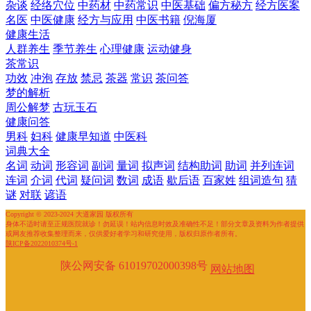
杂谈
经络穴位
中药材
中药常识
中医基础
偏方秘方
经方医案
名医
中医健康
经方与应用
中医书籍
倪海厦
健康生活
人群养生
季节养生
心理健康
运动健身
茶常识
功效
冲泡
存放
禁忌
茶器
常识
茶问答
梦的解析
周公解梦
古玩玉石
健康问答
男科
妇科
健康早知道
中医科
词典大全
名词
动词
形容词
副词
量词
拟声词
结构助词
助词
并列连词
连词
介词
代词
疑问词
数词
成语
歇后语
百家姓
组词造句
猜
谜
对联
谚语
Copyright © 2023-2024 大道家园 版权所有
身体不适时请至正规医院就诊！勿延误！站内信息时效及准确性不足！部分文章及资料为作者提供
或网友推荐收集整理而来，仅供爱好者学习和研究使用，版权归原作者所有。
陕ICP备2022010374号-1
陕公网安备 61019702000398号
网站地图