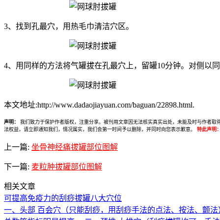
3、找到孔最穴，用热毛巾清洁穴区。
4、用同样的方法将气罐拔在孔最穴上，留罐10分钟。对侧以
本文地址:http://www.dadaojiayuan.com/baguan/22898.html.
声明：
我们致力于保护作者版权，注重分享。被刊用文章因无法核实真实出处，未能及时与作者取得联系，
法权益，请立即通知我们，情况属实，我们会第一时间予以删除，并同时向您表示歉意。
特此声明
上一篇:
坐骨神经痛拔罐部位图解
下一篇:
麦粒肿拔罐部位图解
相关文章
可提高免疫力的刮痧拔罐八大穴位
一、头部 百会穴（只能刮痧，用刮痧手法的点法、按法、颤法