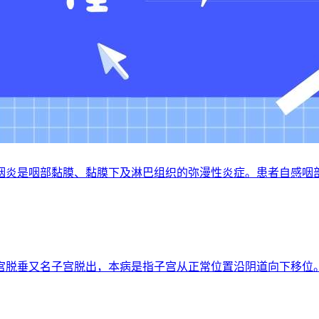
亮 慢性咽炎是咽部黏膜、黏膜下及淋巴组织的弥漫性炎症。患者自
趁早 子宫脱垂又名子宫脱出，本病是指子宫从正常位置沿阴道向下