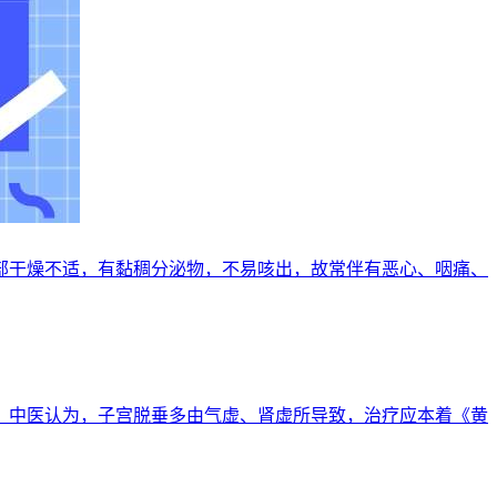
感咽部干燥不适，有黏稠分泌物，不易咳出，故常伴有恶心、咽痛、
移位。中医认为，子宫脱垂多由气虚、肾虚所导致，治疗应本着《黄