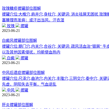
玫瑰糠疹拔罐部位图解
拔罐穴位:大椎穴,肩井穴,身柱穴, 关键词: 消炎祛屑无困
塞腠理而发病；或汗出当风，汗衣湿
玫瑰
拔罐
2023-06-21
白癜风拔罐部位图解
拔罐穴位:期门穴,内关穴,合谷穴, 关键词: 疏风活血治“
以及其他因素侵扰，均能使血热内
白癜
拔罐
2023-06-21
中风后遗症拔罐部位图解
拔罐穴位:尺泽穴,曲池穴,内关穴,丰隆穴,三阴交穴,委中穴,
先虚，阴阳失去平衡，气血逆乱
中风
拔罐
2023-06-21
肝炎拔罐部位图解