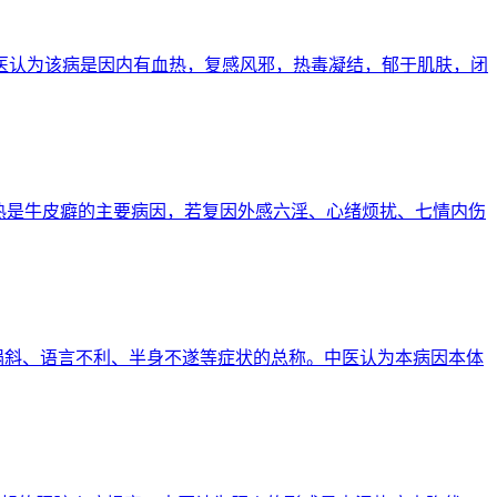
。中医认为该病是因内有血热，复感风邪，热毒凝结，郁于肌肤，闭
分有热是牛皮癖的主要病因，若复因外感六淫、心绪烦扰、七情内伤
口眼㖞斜、语言不利、半身不遂等症状的总称。中医认为本病因本体