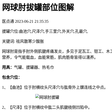
网球肘拔罐部位图解
医点通
2023-06-21 21:35:35
拔罐穴位:曲池穴,尺泽穴,手三里穴,外关穴,孔最穴,
关键词: 祛风散寒少酸胀
网球肘是指手肘外侧肌腱疼痛发炎，多见于泥瓦工、钳工、木
营养，令气能载血，血能荣筋，肌肉筋骨皆得以濡养。
用具：
气罐、拔罐器、热毛巾
包含穴位：
1、【曲池】位于肘横纹头尺泽穴与肱骨外上髁连线之中点。
2、【尺泽】位于肘横纹中肱二头肌腱桡侧凹陷中。