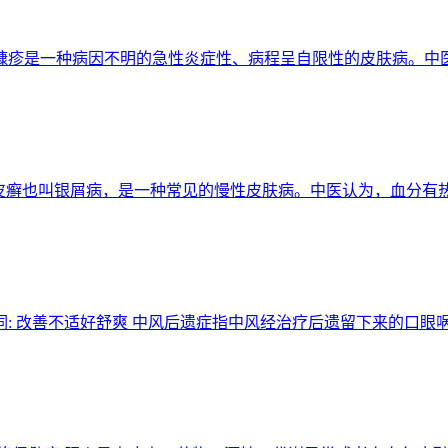
扰 玫瑰糠疹是一种病因不明的急性炎症性、病程呈自限性的皮肤病
银屑" 牛皮癣也叫银屑病，是一种常见的慢性皮肤病。中医认为，血
 关键词: 改善不适好舒爽 中风后遗症指中风经治疗后遗留下来的