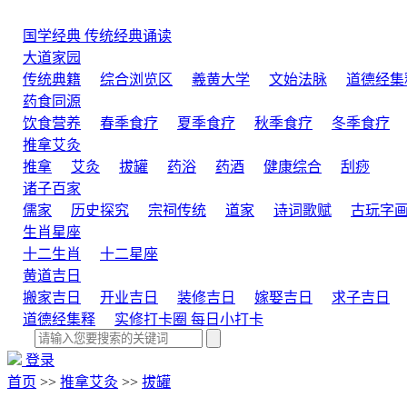
国学经典
传统经典诵读
大道家园
传统典籍
综合浏览区
羲黄大学
文始法脉
道德经集
药食同源
饮食营养
春季食疗
夏季食疗
秋季食疗
冬季食疗
推拿艾灸
推拿
艾灸
拔罐
药浴
药酒
健康综合
刮痧
诸子百家
儒家
历史探究
宗祠传统
道家
诗词歌赋
古玩字
生肖星座
十二生肖
十二星座
黄道吉日
搬家吉日
开业吉日
装修吉日
嫁娶吉日
求子吉日
道德经集释
实修打卡圈
每日小打卡
登录
首页
>>
推拿艾灸
>>
拔罐