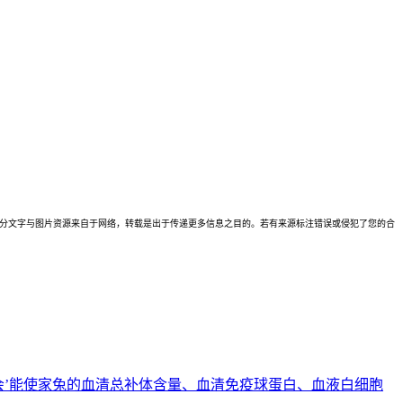
理。本站部分文字与图片资源来自于网络，转载是出于传递更多信息之目的。若有来源标注错误或侵犯了您的合
会’能使家兔的血清总补体含量、血清免疫球蛋白、血液白细胞