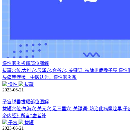
慢性咽炎拔罐部位图解
拔罐穴位:大椎穴,尺泽穴,合谷穴, 关键词: 祛除炎症嗓子
头痛等症状。中医认为，慢性咽炎系
慢性
拔罐
2023-06-21
子宫脱垂拔罐部位图解
拔罐穴位:气海穴,关元穴,足三里穴, 关键词: 防治此病需
帝内经》所言“虚者补
子宫
拔罐
2023-06-21