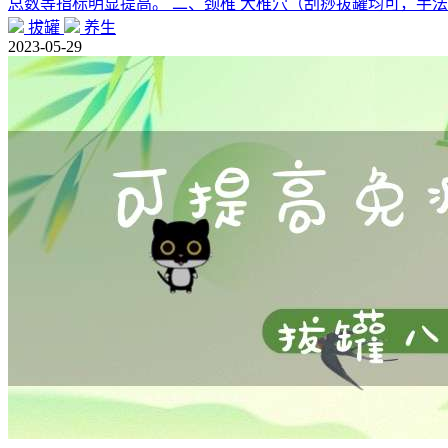
总数等指标明显提高。 二、颈椎 大椎穴（刮痧拔罐均可，手
拔罐
养生
2023-05-29