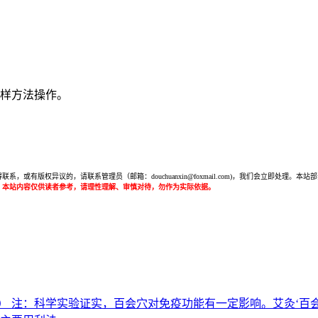
同样方法操作。
或有版权异议的，请联系管理员（邮箱：douchuanxin@foxmail.com)，我们会立即处
：本站内容仅供读者参考，请理性理解、审慎对待，勿作为实际依据。
） 注：科学实验证实，百会穴对免疫功能有一定影响。艾灸‘百