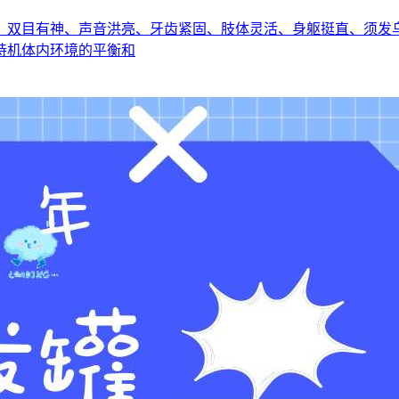
、双目有神、声音洪亮、牙齿紧固、肢体灵活、身躯挺直、须发
持机体内环境的平衡和