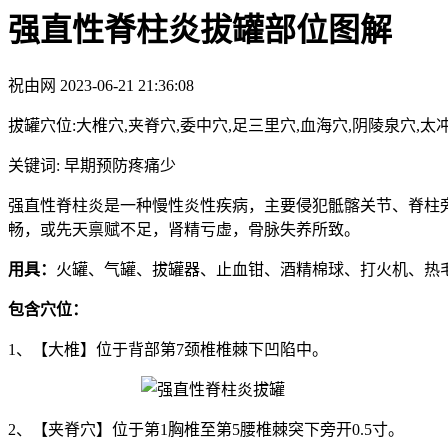
强直性脊柱炎拔罐部位图解
祝由网
2023-06-21 21:36:08
拔罐穴位:大椎穴,夹脊穴,委中穴,足三里穴,血海穴,阴陵泉穴,太冲
关键词: 早期预防疼痛少
强直性脊柱炎是一种慢性炎性疾病，主要侵犯骶髂关节、脊柱
畅，或先天禀赋不足，肾精亏虚，骨脉失养所致。
用具：
火罐、气罐、拔罐器、止血钳、酒精棉球、打火机、热
包含穴位：
1、【大椎】位于背部第7颈椎椎棘下凹陷中。
2、【夹脊穴】位于第1胸椎至第5腰椎棘突下旁开0.5寸。