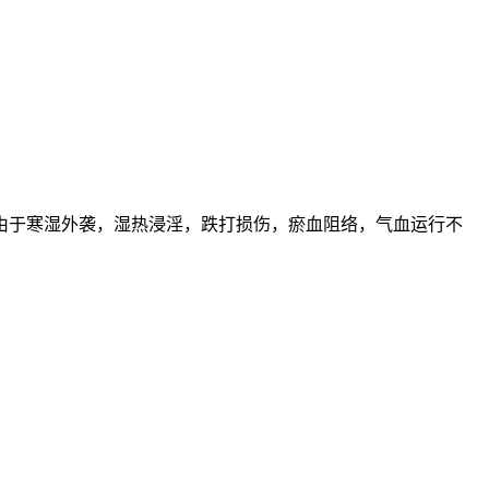
由于寒湿外袭，湿热浸淫，跌打损伤，瘀血阻络，气血运行不