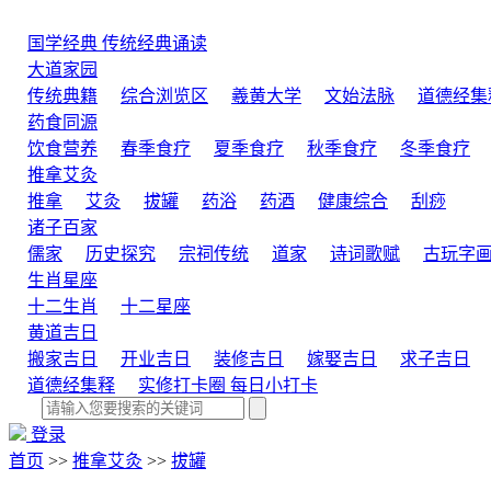
国学经典
传统经典诵读
大道家园
传统典籍
综合浏览区
羲黄大学
文始法脉
道德经集
药食同源
饮食营养
春季食疗
夏季食疗
秋季食疗
冬季食疗
推拿艾灸
推拿
艾灸
拔罐
药浴
药酒
健康综合
刮痧
诸子百家
儒家
历史探究
宗祠传统
道家
诗词歌赋
古玩字
生肖星座
十二生肖
十二星座
黄道吉日
搬家吉日
开业吉日
装修吉日
嫁娶吉日
求子吉日
道德经集释
实修打卡圈
每日小打卡
登录
首页
>>
推拿艾灸
>>
拔罐