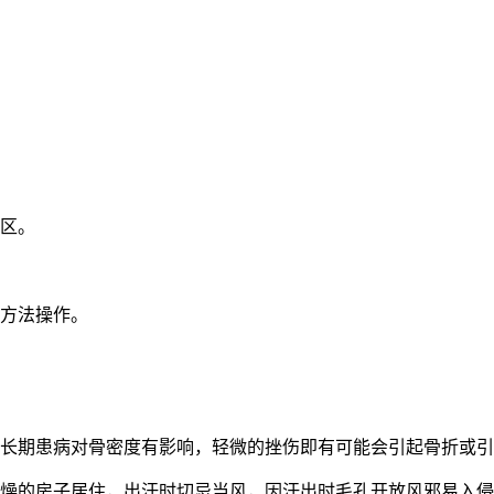
穴区。
的方法操作。
，长期患病对骨密度有影响，轻微的挫伤即有可能会引起骨折或
干燥的房子居住，出汗时切忌当风，因汗出时毛孔开放风邪易入