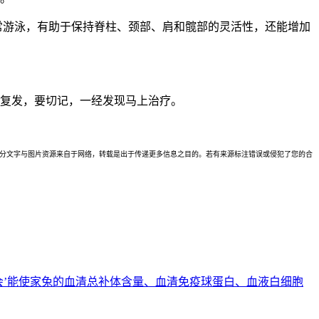
常游泳，有助于保持脊柱、颈部、肩和髋部的灵活性，还能增加
成复发，要切记，一经发现马上治疗。
理。本站部分文字与图片资源来自于网络，转载是出于传递更多信息之目的。若有来源标注错误或侵犯了您的合
会’能使家兔的血清总补体含量、血清免疫球蛋白、血液白细胞