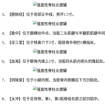
3、【膀胱经】位于背部正中线，旁开1.5寸。
4、【委中】位于胭横纹中点，当股二头肌腱与半腱肌肌腱中
5、【足三里】位于犊鼻穴下3寸，距胫骨外侧约1横指处。
6、【血海】位于髌骨内缘上2寸，当股四头肌内侧头的隆起处
7、【阴陵泉】位于小腿内侧，当胫骨内侧髁后下方凹陷处。
8、【太冲】位于足背侧，第1、第2跖骨结合部之前凹陷中。