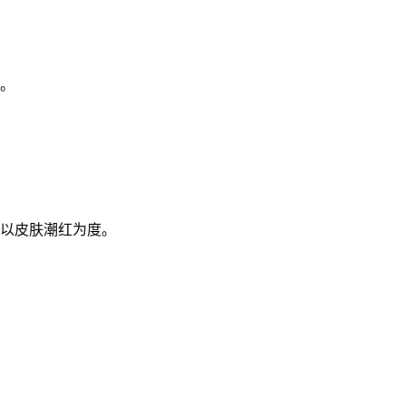
位。
，以皮肤潮红为度。