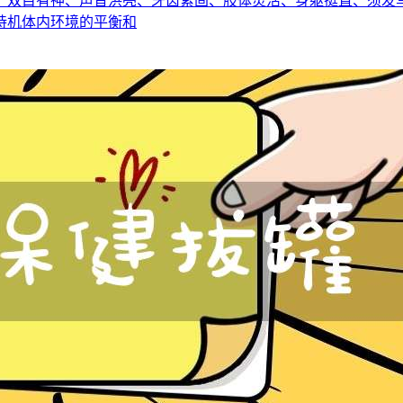
、双目有神、声音洪亮、牙齿紧固、肢体灵活、身躯挺直、须发
持机体内环境的平衡和