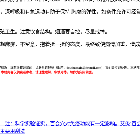
动，深呼吸和有氧运动有助于保持 胸廓的弹性，如条件允许可经
生殖卫生。注意饮食结构。烟酒要自控，尽量戒掉。
思想麻痹，不留意，抱着挺一挺的态度，最终致使病情加重，造
或有版权异议的，请联系管理员（邮箱：douchuanxin@foxmail.com)，我们会立即处
：本站内容仅供读者参考，请理性理解、审慎对待，勿作为实际依据。
） 注：科学实验证实，百会穴对免疫功能有一定影响。艾灸‘百
法主要用刮法