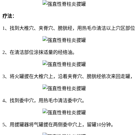
疗法：
1、找到大椎穴、夹脊穴、膀胱经，用热毛巾清洁以上穴区部
2、在清洁部位涂抹适量的经络油。
3、将火罐拔在大椎穴上，沿着夹脊穴、膀胱经依次来回走罐
4、找到委中穴，用热毛巾清洁委中穴。
5、用拔罐器将气罐拔在两侧委中穴上，留罐10分钟。