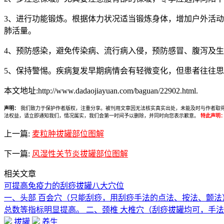
3、进行功能锻炼。根据体力状况适当锻炼身体，增加户外活
肺活量。
4、预防感染，避免传染病、流行病入侵，预防感冒、腹泻及
5、保持警惕。疾病复发早期病情会有轻微变化，但患者往往
本文地址:http://www.dadaojiayuan.com/baguan/22902.html.
声明：
我们致力于保护作者版权，注重分享。被刊用文章因无法核实真实出处，未能及时与作者取得联系，
法权益，请立即通知我们，情况属实，我们会第一时间予以删除，并同时向您表示歉意。
特此声明
上一篇:
麦粒肿拔罐部位图解
下一篇:
风湿性关节炎拔罐部位图解
相关文章
可提高免疫力的刮痧拔罐八大穴位
一、头部 百会穴（只能刮痧，用刮痧手法的点法、按法、颤法
总数等指标明显提高。 二、颈椎 大椎穴（刮痧拔罐均可，手
拔罐
养生