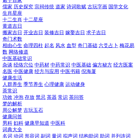
诸子百家
儒家
历史探究
宗祠传统
道家
诗词歌赋
古玩字画
国学文化
生肖星座
十二生肖
十二星座
黄道吉日
搬家吉日
开业吉日
装修吉日
嫁娶吉日
求子吉日
奇门术数
相由心生
命理四柱
起名
风水
血型
奇门基础
六爻占卜
梅花易
数
网络修道
中医基础常识
杂谈
经络穴位
中药材
中药常识
中医基础
偏方秘方
经方医案
名医
中医健康
经方与应用
中医书籍
倪海厦
健康生活
人群养生
季节养生
心理健康
运动健身
茶常识
功效
冲泡
存放
禁忌
茶器
常识
茶问答
梦的解析
周公解梦
古玩玉石
健康问答
男科
妇科
健康早知道
中医科
词典大全
名词
动词
形容词
副词
量词
拟声词
结构助词
助词
并列连词