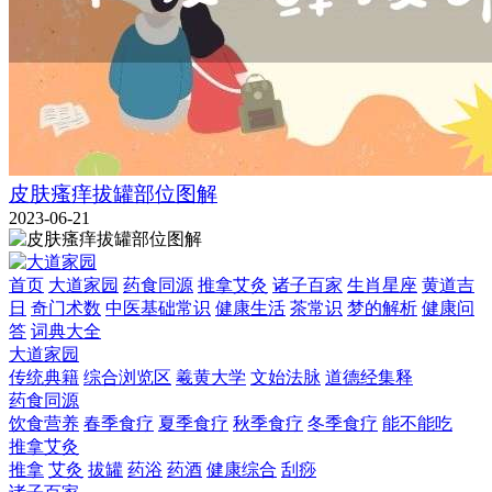
皮肤瘙痒拔罐部位图解
2023-06-21
首页
大道家园
药食同源
推拿艾灸
诸子百家
生肖星座
黄道吉
日
奇门术数
中医基础常识
健康生活
茶常识
梦的解析
健康问
答
词典大全
大道家园
传统典籍
综合浏览区
羲黄大学
文始法脉
道德经集释
药食同源
饮食营养
春季食疗
夏季食疗
秋季食疗
冬季食疗
能不能吃
推拿艾灸
推拿
艾灸
拔罐
药浴
药酒
健康综合
刮痧