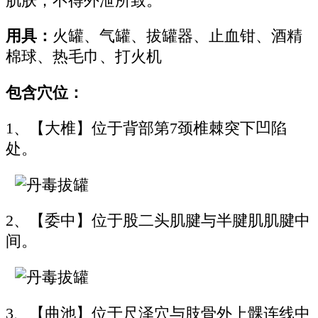
肌肤，不得外泄所致。
用具：
火罐、气罐、拔罐器、止血钳、酒精
棉球、热毛巾、打火机
包含穴位：
1、【大椎】位于背部第7颈椎棘突下凹陷
处。
2、【委中】位于股二头肌腱与半腱肌肌腱中
间。
3、【曲池】位于尺泽穴与肢骨外上髁连线中