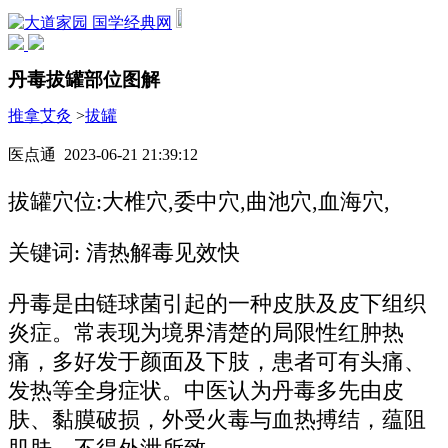
国学经典网
丹毒拔罐部位图解
推拿艾灸
>
拔罐
医点通 2023-06-21 21:39:12
拔罐穴位:大椎穴,委中穴,曲池穴,血海穴,
关键词: 清热解毒见效快
丹毒是由链球菌引起的一种皮肤及皮下组织
炎症。常表现为境界清楚的局限性红肿热
痛，多好发于颜面及下肢，患者可有头痛、
发热等全身症状。中医认为丹毒多先由皮
肤、黏膜破损，外受火毒与血热搏结，蕴阻