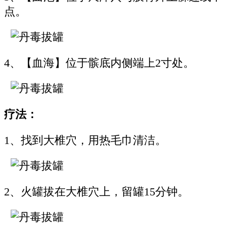
点。
4、【血海】位于髌底内侧端上2寸处。
疗法：
1、找到大椎穴，用热毛巾清洁。
2、火罐拔在大椎穴上，留罐15分钟。