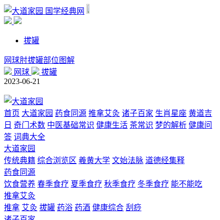
国学经典网
拔罐
网球肘拔罐部位图解
网球
拔罐
2023-06-21
首页
大道家园
药食同源
推拿艾灸
诸子百家
生肖星座
黄道吉
日
奇门术数
中医基础常识
健康生活
茶常识
梦的解析
健康问
答
词典大全
大道家园
传统典籍
综合浏览区
羲黄大学
文始法脉
道德经集释
药食同源
饮食营养
春季食疗
夏季食疗
秋季食疗
冬季食疗
能不能吃
推拿艾灸
推拿
艾灸
拔罐
药浴
药酒
健康综合
刮痧
诸子百家