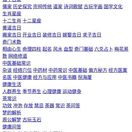
儒家
历史探究
宗祠传统
道家
诗词歌赋
古玩字画
国学文化
生肖星座
十二生肖
十二星座
黄道吉日
搬家吉日
开业吉日
装修吉日
嫁娶吉日
求子吉日
奇门术数
相由心生
命理四柱
起名
风水
血型
奇门基础
六爻占卜
梅花易
数
网络修道
中医基础常识
杂谈
经络穴位
中药材
中药常识
中医基础
偏方秘方
经方医案
名医
中医健康
经方与应用
中医书籍
倪海厦
健康生活
人群养生
季节养生
心理健康
运动健身
茶常识
功效
冲泡
存放
禁忌
茶器
常识
茶问答
梦的解析
周公解梦
古玩玉石
健康问答