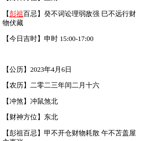
【
彭祖
百忌】癸不词讼理弱敌强 巳不远行财
物伏藏
【今日吉时】申时 15:00-17:00
【公历】2023年4月6日
【农历】二零二三年闰二月十六
【冲煞】冲鼠煞北
【财神方位】东北
【彭祖百忌】甲不开仓财物耗散 午不苫盖屋