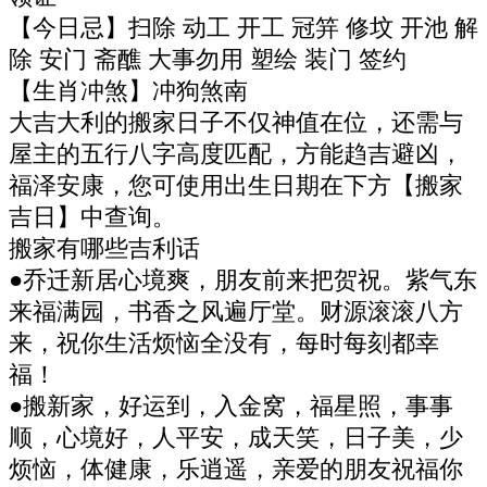
【今日忌】扫除 动工 开工 冠笄 修坟 开池 解
除 安门 斋醮 大事勿用 塑绘 装门 签约
【生肖冲煞】冲狗煞南
大吉大利的搬家日子不仅神值在位，还需与
屋主的五行八字高度匹配，方能趋吉避凶，
福泽安康，您可使用出生日期在下方【搬家
吉日】中查询。
搬家有哪些吉利话
●乔迁新居心境爽，朋友前来把贺祝。紫气东
来福满园，书香之风遍厅堂。财源滚滚八方
来，祝你生活烦恼全没有，每时每刻都幸
福！
●搬新家，好运到，入金窝，福星照，事事
顺，心境好，人平安，成天笑，日子美，少
烦恼，体健康，乐逍遥，亲爱的朋友祝福你