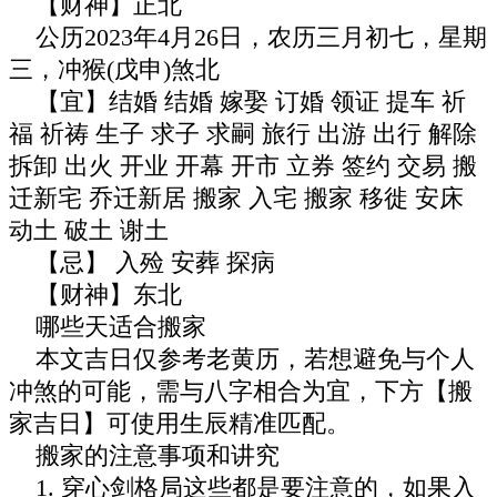
【财神】正北
公历2023年4月26日，农历三月初七，星期
三，冲猴(戊申)煞北
【宜】结婚 结婚 嫁娶 订婚 领证 提车 祈
福 祈祷 生子 求子 求嗣 旅行 出游 出行 解除
拆卸 出火 开业 开幕 开市 立券 签约 交易 搬
迁新宅 乔迁新居 搬家 入宅 搬家 移徙 安床
动土 破土 谢土
【忌】 入殓 安葬 探病
【财神】东北
哪些天适合搬家
本文吉日仅参考老黄历，若想避免与个人
冲煞的可能，需与八字相合为宜，下方【搬
家吉日】可使用生辰精准匹配。
搬家的注意事项和讲究
1. 穿心剑格局这些都是要注意的，如果入