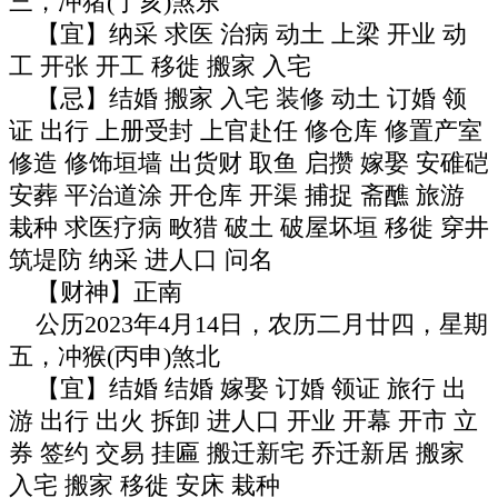
三，冲猪(丁亥)煞东
【宜】纳采 求医 治病 动土 上梁 开业 动
工 开张 开工 移徙 搬家 入宅
【忌】结婚 搬家 入宅 装修 动土 订婚 领
证 出行 上册受封 上官赴任 修仓库 修置产室
修造 修饰垣墙 出货财 取鱼 启攒 嫁娶 安碓硙
安葬 平治道涂 开仓库 开渠 捕捉 斋醮 旅游
栽种 求医疗病 畋猎 破土 破屋坏垣 移徙 穿井
筑堤防 纳采 进人口 问名
【财神】正南
公历2023年4月14日，农历二月廿四，星期
五，冲猴(丙申)煞北
【宜】结婚 结婚 嫁娶 订婚 领证 旅行 出
游 出行 出火 拆卸 进人口 开业 开幕 开市 立
券 签约 交易 挂匾 搬迁新宅 乔迁新居 搬家
入宅 搬家 移徙 安床 栽种