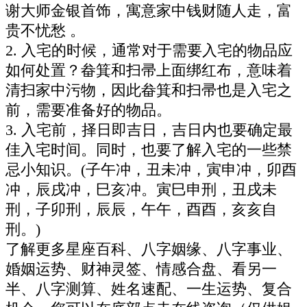
谢大师金银首饰，寓意家中钱财随人走，富
贵不忧愁 。
2. 入宅的时候，通常对于需要入宅的物品应
如何处置？畚箕和扫帚上面绑红布，意味着
清扫家中污物，因此畚箕和扫帚也是入宅之
前，需要准备好的物品。
3. 入宅前，择日即吉日，吉日内也要确定最
佳入宅时间。同时，也要了解入宅的一些禁
忌小知识。(子午冲，丑未冲，寅申冲，卯酉
冲，辰戌冲，巳亥冲。寅巳申刑，丑戌未
刑，子卯刑，辰辰，午午，酉酉，亥亥自
刑。)
了解更多星座百科、八字姻缘、八字事业、
婚姻运势、财神灵签、情感合盘、看另一
半、八字测算、姓名速配、一生运势、复合