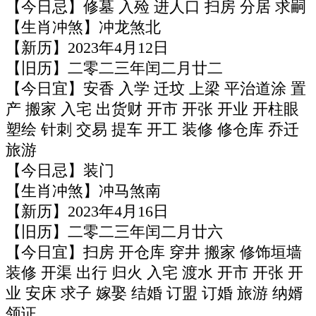
【今日忌】修墓 入殓 进人口 扫房 分居 求嗣
【生肖冲煞】冲龙煞北
【新历】2023年4月12日
【旧历】二零二三年闰二月廿二
【今日宜】安香 入学 迁坟 上梁 平治道涂 置
产 搬家 入宅 出货财 开市 开张 开业 开柱眼
塑绘 针刺 交易 提车 开工 装修 修仓库 乔迁
旅游
【今日忌】装门
【生肖冲煞】冲马煞南
【新历】2023年4月16日
【旧历】二零二三年闰二月廿六
【今日宜】扫房 开仓库 穿井 搬家 修饰垣墙
装修 开渠 出行 归火 入宅 渡水 开市 开张 开
业 安床 求子 嫁娶 结婚 订盟 订婚 旅游 纳婿
领证