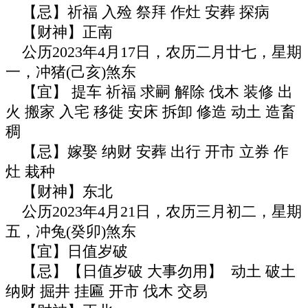
【忌】祈福 入殓 祭拜 作灶 安葬 探病
【财神】正南
公历2023年4月17日，农历二月廿七，星期
一，冲猪(己亥)煞东
【宜】 提车 祈福 求嗣 解除 伐木 装修 出
火 搬家 入宅 移徙 安床 拆卸 修造 动土 造畜
稠
【忌】嫁娶 纳财 安葬 出行 开市 立券 作
灶 栽种
【财神】东北
公历2023年4月21日，农历三月初二，星期
五，冲兔(癸卯)煞东
【宜】日值岁破
【忌】【日值岁破 大事勿用】 动土 破土
纳财 掘井 挂匾 开市 伐木 交易