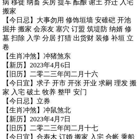
病 移徙 纳畜 买房 提车 酝酿 谢土 乔迁 入宅
搬家
【今日忌】大事勿用 修饰垣墙 安碓硙 开池
掘井 搬家 会亲友 塞穴 订盟 筑堤防 纳婿 修
墓 扫除 入学 分居 打猎 出货财 装修 补垣 立
卷
【生肖冲煞】冲猪煞东
【新历】2023年4月6日
【旧历】二零二三年闰二月十六
【今日宜】求子 开市 开张 开业 求嗣 理发 搬
家 入宅 破土 牧养 整甲 安门
【今日忌】立券
【生肖冲煞】冲鼠煞北
【新历】2023年4月7日
【旧历】二零二三年闰二月十七
【今日宜】合寿木 订婚 搬家 入宅 合帐 乘船