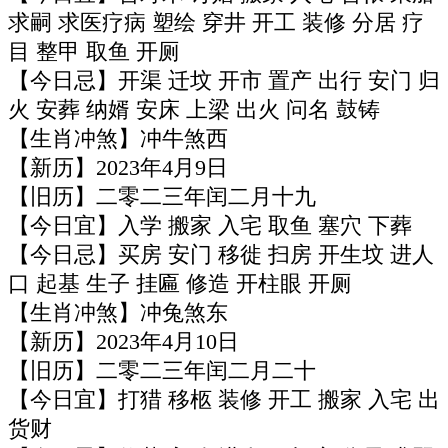
求嗣 求医疗病 塑绘 穿井 开工 装修 分居 疗
目 整甲 取鱼 开厕
【今日忌】开渠 迁坟 开市 置产 出行 安门 归
火 安葬 纳婿 安床 上梁 出火 问名 鼓铸
【生肖冲煞】冲牛煞西
【新历】2023年4月9日
【旧历】二零二三年闰二月十九
【今日宜】入学 搬家 入宅 取鱼 塞穴 下葬
【今日忌】买房 安门 移徙 扫房 开生坟 进人
口 起基 生子 挂匾 修造 开柱眼 开厕
【生肖冲煞】冲兔煞东
【新历】2023年4月10日
【旧历】二零二三年闰二月二十
【今日宜】打猎 移柩 装修 开工 搬家 入宅 出
货财