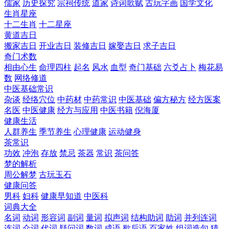
儒家
历史探究
宗祠传统
道家
诗词歌赋
古玩字画
国学文化
生肖星座
十二生肖
十二星座
黄道吉日
搬家吉日
开业吉日
装修吉日
嫁娶吉日
求子吉日
奇门术数
相由心生
命理四柱
起名
风水
血型
奇门基础
六爻占卜
梅花易
数
网络修道
中医基础常识
杂谈
经络穴位
中药材
中药常识
中医基础
偏方秘方
经方医案
名医
中医健康
经方与应用
中医书籍
倪海厦
健康生活
人群养生
季节养生
心理健康
运动健身
茶常识
功效
冲泡
存放
禁忌
茶器
常识
茶问答
梦的解析
周公解梦
古玩玉石
健康问答
男科
妇科
健康早知道
中医科
词典大全
名词
动词
形容词
副词
量词
拟声词
结构助词
助词
并列连词
连词
介词
代词
疑问词
数词
成语
歇后语
百家姓
组词造句
猜