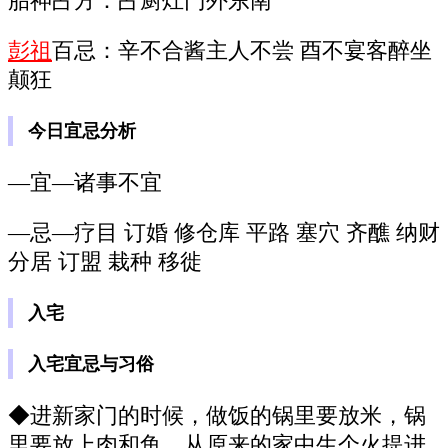
胎神占方：占厨灶门外东南
彭祖
百忌：辛不合酱主人不尝 酉不宴客醉坐
颠狂
今日宜忌分析
—宜—诸事不宜
—忌—疗目 订婚 修仓库 平路 塞穴 齐醮 纳财
分居 订盟 栽种 移徙
入宅
入宅宜忌与习俗
◆进新家门的时候，做饭的锅里要放米，锅
里要放上肉和鱼。从原来的家中生个火提进