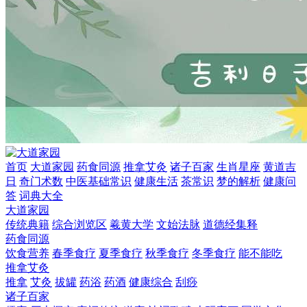
首页
大道家园
药食同源
推拿艾灸
诸子百家
生肖星座
黄道吉
日
奇门术数
中医基础常识
健康生活
茶常识
梦的解析
健康问
答
词典大全
大道家园
传统典籍
综合浏览区
羲黄大学
文始法脉
道德经集释
药食同源
饮食营养
春季食疗
夏季食疗
秋季食疗
冬季食疗
能不能吃
推拿艾灸
推拿
艾灸
拔罐
药浴
药酒
健康综合
刮痧
诸子百家