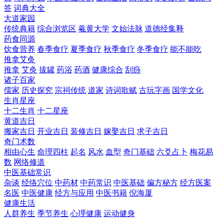
答
词典大全
大道家园
传统典籍
综合浏览区
羲黄大学
文始法脉
道德经集释
药食同源
饮食营养
春季食疗
夏季食疗
秋季食疗
冬季食疗
能不能吃
推拿艾灸
推拿
艾灸
拔罐
药浴
药酒
健康综合
刮痧
诸子百家
儒家
历史探究
宗祠传统
道家
诗词歌赋
古玩字画
国学文化
生肖星座
十二生肖
十二星座
黄道吉日
搬家吉日
开业吉日
装修吉日
嫁娶吉日
求子吉日
奇门术数
相由心生
命理四柱
起名
风水
血型
奇门基础
六爻占卜
梅花易
数
网络修道
中医基础常识
杂谈
经络穴位
中药材
中药常识
中医基础
偏方秘方
经方医案
名医
中医健康
经方与应用
中医书籍
倪海厦
健康生活
人群养生
季节养生
心理健康
运动健身