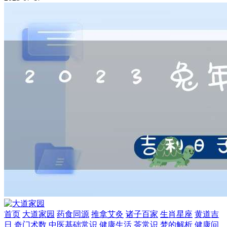
首页
大道家园
药食同源
推拿艾灸
诸子百家
生肖星座
黄道吉
日
奇门术数
中医基础常识
健康生活
茶常识
梦的解析
健康问