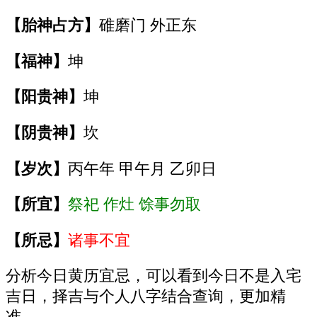
【胎神占方】
碓磨门 外正东
【福神】
坤
【阳贵神】
坤
【阴贵神】
坎
【岁次】
丙午年 甲午月 乙卯日
【所宜】
祭祀 作灶 馀事勿取
【所忌】
诸事不宜
分析今日黄历宜忌，可以看到今日不是入宅
吉日，择吉与个人八字结合查询，更加精