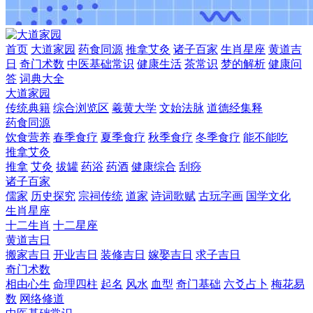
首页
大道家园
药食同源
推拿艾灸
诸子百家
生肖星座
黄道吉
日
奇门术数
中医基础常识
健康生活
茶常识
梦的解析
健康问
答
词典大全
大道家园
传统典籍
综合浏览区
羲黄大学
文始法脉
道德经集释
药食同源
饮食营养
春季食疗
夏季食疗
秋季食疗
冬季食疗
能不能吃
推拿艾灸
推拿
艾灸
拔罐
药浴
药酒
健康综合
刮痧
诸子百家
儒家
历史探究
宗祠传统
道家
诗词歌赋
古玩字画
国学文化
生肖星座
十二生肖
十二星座
黄道吉日
搬家吉日
开业吉日
装修吉日
嫁娶吉日
求子吉日
奇门术数
相由心生
命理四柱
起名
风水
血型
奇门基础
六爻占卜
梅花易
数
网络修道