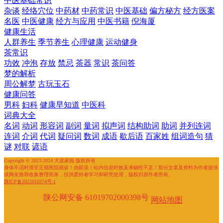
中医基础常识
杂谈
经络穴位
中药材
中药常识
中医基础
偏方秘方
经方医案
名医
中医健康
经方与应用
中医书籍
倪海厦
健康生活
人群养生
季节养生
心理健康
运动健身
茶常识
功效
冲泡
存放
禁忌
茶器
常识
茶问答
梦的解析
周公解梦
古玩玉石
健康问答
男科
妇科
健康早知道
中医科
词典大全
名词
动词
形容词
副词
量词
拟声词
结构助词
助词
并列连词
连词
介词
代词
疑问词
数词
成语
歇后语
百家姓
组词造句
猜
谜
对联
谚语
Copyright © 2023-2024 大道家园 版权所有
身体不适时请至正规医院就诊！勿延误！站内信息时效及准确性不足！部分文章及资料为作者提供
或网友推荐收集整理而来，仅供爱好者学习和研究使用，版权归原作者所有。
陕ICP备2022010374号-1
陕公网安备 61019702000398号
网站地图