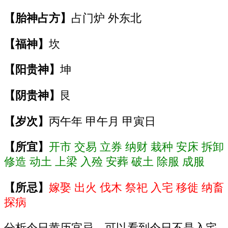
【胎神占方】
占门炉 外东北
【福神】
坎
【阳贵神】
坤
【阴贵神】
艮
【岁次】
丙午年 甲午月 甲寅日
【所宜】
开市 交易 立券 纳财 栽种 安床 拆卸
修造 动土 上梁 入殓 安葬 破土 除服 成服
【所忌】
嫁娶 出火 伐木 祭祀 入宅 移徙 纳畜
探病