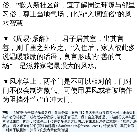
俗。”搬入新社区前，宜了解周边环境与邻里
习俗，尊重当地气场，此为“入境随俗”的风
水智慧。
▼《周易·系辞》：“君子居其室，出其言
善，则千里之外应之。”入住后，家人彼此多
说温暖鼓励的话语，良言形成的“善的气
场”，是滋养家宅最强大的风水。
▼风水学上，两个门是不可以相对的，门对
门不仅会制造煞气。可使用屏风或者玻璃作
为阻挡外“气”直冲大门。
声明：
我们致力于保护作者版权，注重分享，被刊用文章因无法核实真实出处，未能及时
与作者取得联系，或有版权异议的，请联系管理员，我们会立即处理，本站部分文字与图
片资源来自于网络，转载是出于传递更多信息之目的,若有来源标注错误或侵犯了您的合法
权益，请立即通知我们(管理员邮箱：douchuanxin@foxmail.com)，情况属实，我们会第
一时间予以删除，并同时向您表示歉意,谢谢!