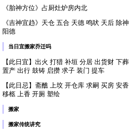
《胎神方位》占厨灶炉房内北
《吉神宜趋》天仓 五合 天德 鸣吠 天后 除神
阳德
当日宜搬家乔迁吗
【此日宜】出火 打猎 补垣 分居 出货财 下葬
置产 出行 鼓铸 启攒 求子 装门 提车
【此日忌】斋醮 上坟 开仓库 求嗣 买房 安香
移柩 上香 开厕 塑绘
搬家
搬家传统讲究