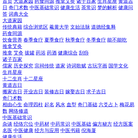
首页
大道家园
药食同源
推拿艾灸
诸子百家
生肖星座
黄道吉
日
奇门术数
中医基础常识
健康生活
茶常识
梦的解析
健康问
答
词典大全
大道家园
传统典籍
综合浏览区
羲黄大学
文始法脉
道德经集释
药食同源
饮食营养
春季食疗
夏季食疗
秋季食疗
冬季食疗
能不能吃
推拿艾灸
推拿
艾灸
拔罐
药浴
药酒
健康综合
刮痧
诸子百家
儒家
历史探究
宗祠传统
道家
诗词歌赋
古玩字画
国学文化
生肖星座
十二生肖
十二星座
黄道吉日
搬家吉日
开业吉日
装修吉日
嫁娶吉日
求子吉日
奇门术数
相由心生
命理四柱
起名
风水
血型
奇门基础
六爻占卜
梅花易
数
网络修道
中医基础常识
杂谈
经络穴位
中药材
中药常识
中医基础
偏方秘方
经方医案
名医
中医健康
经方与应用
中医书籍
倪海厦
健康生活