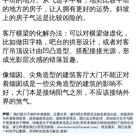
平坦的地方。从气运学中看，地势比较平坦
的地方的房子，让人拥有更好的运势。斜坡
上的房子气运是比较凶险的。
客厅横梁的化解办法：可以对横梁做虚化，
比如做田字格，吧台的拱形设计，或者对客
厅吊顶设计由凹凸造型、搭配接接光源，形
成光影层次感的错落旨趣。
像烟囱、尖角造型的建筑客厅大门不能正对
着烟囱或是一些尖角造型的建筑的影响不
好，大门本是接纳阳气之所，不应该接纳外
界的煞气。
声明：
我们致力于保护作者版权，注重分享，被刊用文章因无法核实真实出处，未能及时
与作者取得联系，或有版权异议的，请联系管理员，我们会立即处理，本站部分文字与图
片资源来自于网络，转载是出于传递更多信息之目的,若有来源标注错误或侵犯了您的合法
权益，请立即通知我们(管理员邮箱：douchuanxin@foxmail.com)，情况属实，我们会第
一时间予以删除，并同时向您表示歉意,谢谢!