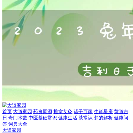
首页
大道家园
药食同源
推拿艾灸
诸子百家
生肖星座
黄道吉
日
奇门术数
中医基础常识
健康生活
茶常识
梦的解析
健康问
答
词典大全
大道家园