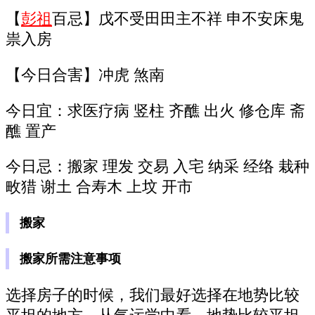
【
彭祖
百忌】戊不受田田主不祥 申不安床鬼
祟入房
【今日合害】冲虎 煞南
今日宜：求医疗病 竖柱 齐醮 出火 修仓库 斋
醮 置产
今日忌：搬家 理发 交易 入宅 纳采 经络 栽种
畋猎 谢土 合寿木 上坟 开市
搬家
搬家所需注意事项
选择房子的时候，我们最好选择在地势比较