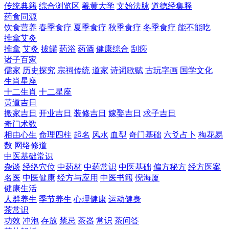
传统典籍
综合浏览区
羲黄大学
文始法脉
道德经集释
药食同源
饮食营养
春季食疗
夏季食疗
秋季食疗
冬季食疗
能不能吃
推拿艾灸
推拿
艾灸
拔罐
药浴
药酒
健康综合
刮痧
诸子百家
儒家
历史探究
宗祠传统
道家
诗词歌赋
古玩字画
国学文化
生肖星座
十二生肖
十二星座
黄道吉日
搬家吉日
开业吉日
装修吉日
嫁娶吉日
求子吉日
奇门术数
相由心生
命理四柱
起名
风水
血型
奇门基础
六爻占卜
梅花易
数
网络修道
中医基础常识
杂谈
经络穴位
中药材
中药常识
中医基础
偏方秘方
经方医案
名医
中医健康
经方与应用
中医书籍
倪海厦
健康生活
人群养生
季节养生
心理健康
运动健身
茶常识
功效
冲泡
存放
禁忌
茶器
常识
茶问答