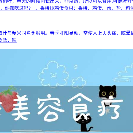
嫩树叶，春天的时候刚长出来，非常嫩，所以可以食用,可健脾开
味，你都吃过吗?一、香椿炒鸡蛋食材：香椿、鸡蛋、葱、盐、料
煮，取汁与粳米同煮粥服用。春季肝阳易动，常使人上火头痛、眩
食盐，味