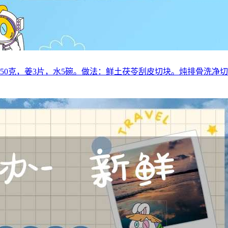
豆50克，姜3片，水5碗。做法：鲜土茯苓刮皮切块。炖排骨洗净