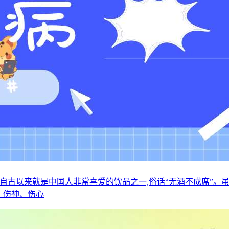
自古以来就是中国人非常喜爱的饮品之一,俗话“无酒不成席”。虽
、伤神、伤心