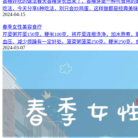
香椿好吃的做法春天香椿芽长出来了，香椿芽是一种可食用的
吃法，今天分享6种吃法，别只会炒鸡蛋，这样做都是经典美
2024-04-15
春季女性美容食疗
芹菜粥芹菜150克，粳米100克，将芹菜连根洗净，加水熬
血压、减少烦躁有一定好处。菠菜粥菠菜250克，粳米250克，
2024-03-07