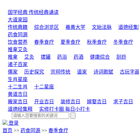
国学经典
传统经典诵读
大道家园
传统典籍
综合浏览区
羲黄大学
文始法脉
道德经集
药食同源
饮食营养
春季食疗
夏季食疗
秋季食疗
冬季食疗
推拿艾灸
推拿
艾灸
拔罐
药浴
药酒
健康综合
刮痧
诸子百家
儒家
历史探究
宗祠传统
道家
诗词歌赋
古玩字
生肖星座
十二生肖
十二星座
黄道吉日
搬家吉日
开业吉日
装修吉日
嫁娶吉日
求子吉日
道德经集释
实修打卡圈
每日小打卡
登录
首页
>>
药食同源
>>
春季食疗