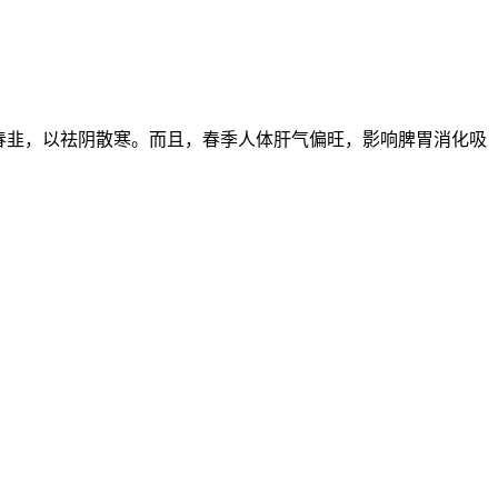
春韭，以祛阴散寒。而且，春季人体肝气偏旺，影响脾胃消化吸