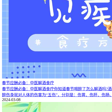
春节应酬必备：中医解酒食疗
春节应酬必备：中医解酒食疗你知道春节喝醉了怎么解酒吗?酒
醉伤身就对人体的伤害为“五伤”，分别是：伤胃、伤肝、伤肠
2024-03-08