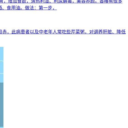
胃，增加食欲，清热利湿、利尿解毒，美容养颜。香椿有很多
酒、食用油。做法：第一步，
晕目赤，此病患者以及中老年人常吃些芹菜粥，对调养肝脏、降低