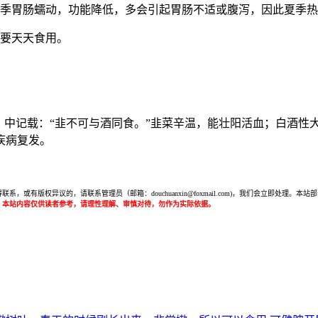
夏季胃肠蠕动，功能降低，多会引起胃肠不适或腹泻，因此夏季
不要天天食用。
》中记载：“韭不可与酒同食。”韭菜辛温，能壮阳活血；白酒性
疾病复发。
或有版权异议的，请联系管理员（邮箱：douchuanxin@foxmail.com)，我们会立即处
：本站内容仅供读者参考，请理性理解、审慎对待，勿作为实际依据。