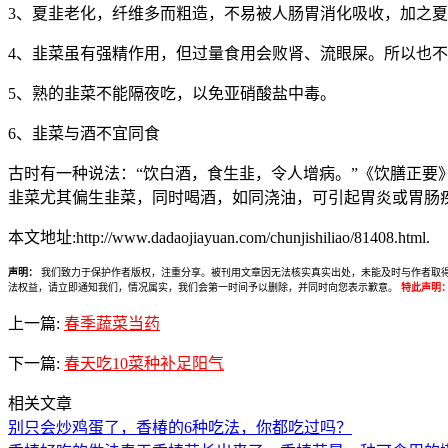
3、夏韭老化，纤维多而粗造，不易被人肠胃消化吸收，加之
4、韭菜虽有强精作用，但过量食用会败肾、流眼屎。所以也
5、熟的韭菜不能隔夜吃，以免亚硝酸盐中毒。
6、韭菜与酒不宜同食
古时有一种说法：“饮白酒，食生韭，令人增病。”《饮膳正要
韭菜尤其偏生韭菜，同时喝酒，如同浇油，可引起胃炎或胃肠
本文地址:http://www.dadaojiayuan.com/chunjishiliao/81408.html.
声明：
我们致力于保护作者版权，注重分享。被刊用文章因无法核实真实出处，未能及时与作者取得联系，
法权益，请立即通知我们，情况属实，我们会第一时间予以删除，并同时向您表示歉意。
特此声明
上一篇:
春季蔬菜当药
下一篇:
春天吃10菜种补足阳气
相关文章
别只会炒鸡蛋了，香椿的6种吃法，你都吃过吗？