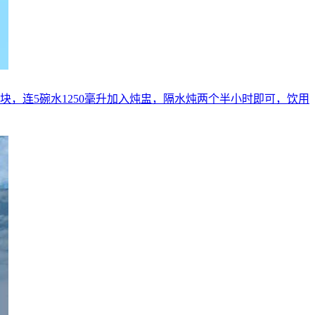
切块，连5碗水1250毫升加入炖盅，隔水炖两个半小时即可，饮用