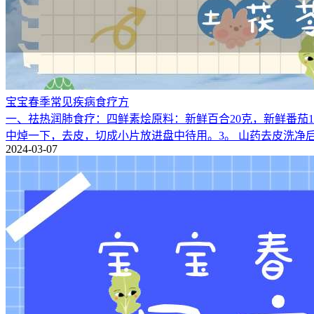
宝宝春季常见疾病食疗方
一、祛热润肺食疗：四鲜素烩原料：新鲜百合20克，新鲜番茄1
中焯一下，去皮，切成小片放进盘中待用。3。 山药去皮洗净
2024-03-07