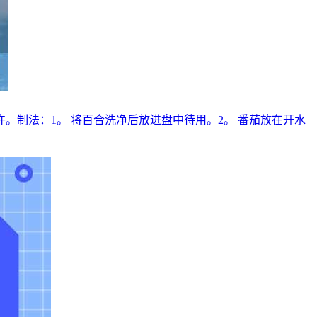
。制法：1。 将百合洗净后放进盘中待用。2。 番茄放在开水