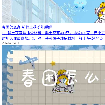
春困怎么办-新鲜土茯苓能缓解
1、鲜土茯苓炖排骨材料：鲜土茯苓400克，排骨400克，赤小
时加入适量食盐。2、鲜土茯苓蝎子炖龟材料：鲜土茯苓350克
2024-03-07