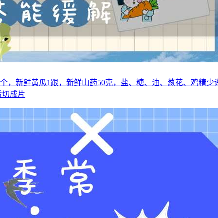
个，新鲜黄瓜1跟，新鲜山药50克，盐、糖、油、葱花、鸡精少许
后切成片