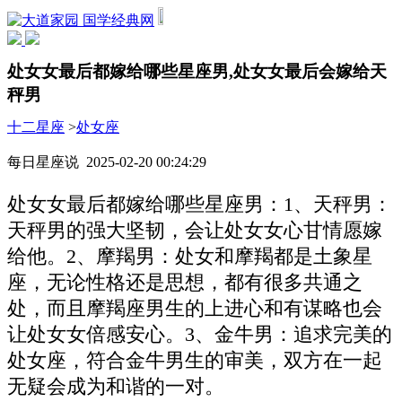
国学经典网
处女女最后都嫁给哪些星座男,处女女最后会嫁给天
秤男
十二星座
>
处女座
每日星座说 2025-02-20 00:24:29
处女女最后都嫁给哪些星座男：1、天秤男：
天秤男的强大坚韧，会让处女女心甘情愿嫁
给他。2、摩羯男：处女和摩羯都是土象星
座，无论性格还是思想，都有很多共通之
处，而且摩羯座男生的上进心和有谋略也会
让处女女倍感安心。3、金牛男：追求完美的
处女座，符合金牛男生的审美，双方在一起
无疑会成为和谐的一对。