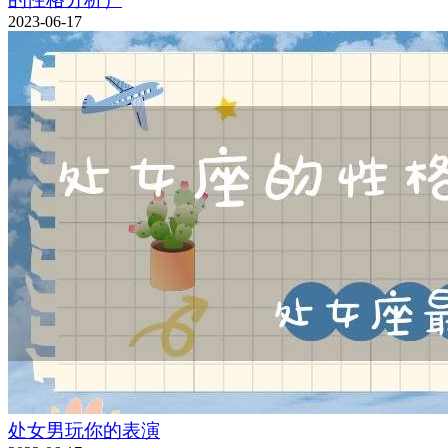
2023-06-17
处女男玩你的表演