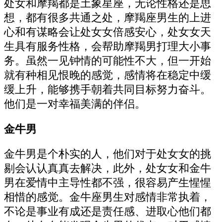
处女和摩羯都是土象星座，无论性格还是思
想，都有很多共通之处，摩羯座男生的上进
心和有谋略会让处女女倍感安心，处女女天
生具有服务性格，会帮助摩羯男打理大小事
务。虽然一见钟情的可能性不大，但一开始
就有种相见恨晚的感觉，感情将在稳定中缓
缓上升，能够携手朝着共同目标努力奋斗。
他们是一对幸福美满的伴侣。
金牛男
金牛男是个朴实的人，他们对于处女女的挑
剔会认认真真去解决，此外，处女女和金牛
男在爱情中主导性都不强，很容易产生惺惺
相惜的感觉。金牛座男生对感情非常执着，
不论是事业有成还是责任感、进取心他们都