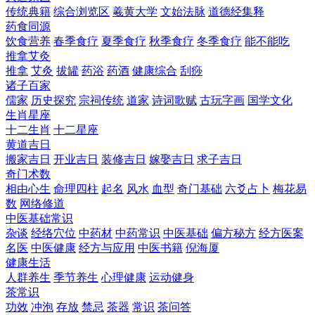
传统典籍
综合浏览区
羲黄大学
文始法脉
道德经集释
药食同源
饮食营养
春季食疗
夏季食疗
秋季食疗
冬季食疗
能不能吃
推拿艾灸
推拿
艾灸
拔罐
药浴
药酒
健康综合
刮痧
诸子百家
儒家
历史探究
宗祠传统
道家
诗词歌赋
古玩字画
国学文化
生肖星座
十二生肖
十二星座
黄道吉日
搬家吉日
开业吉日
装修吉日
嫁娶吉日
求子吉日
奇门术数
相由心生
命理四柱
起名
风水
血型
奇门基础
六爻占卜
梅花易
数
网络修道
中医基础常识
杂谈
经络穴位
中药材
中药常识
中医基础
偏方秘方
经方医案
名医
中医健康
经方与应用
中医书籍
倪海厦
健康生活
人群养生
季节养生
心理健康
运动健身
茶常识
功效
冲泡
存放
禁忌
茶器
常识
茶问答