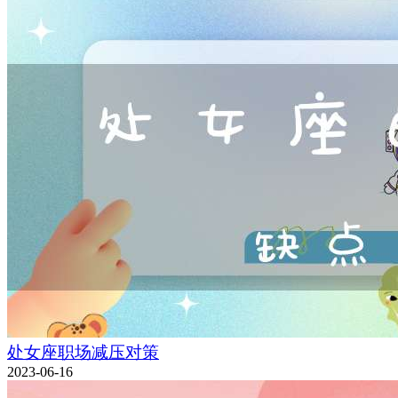
处女座职场减压对策
2023-06-16