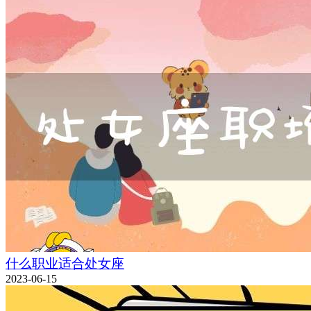
什么职业适合处女座
2023-06-15