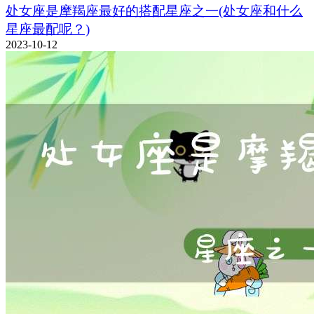
处女座是摩羯座最好的搭配星座之一(处女座和什么
星座最配呢？)
2023-10-12