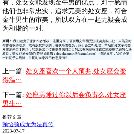
有，处女女能发现金牛男的优点，对于感情
他们也非常忠实，追求完美的处女座，符合
金牛男生的审美，所以双方在一起无疑会成
为和谐的一对。
声明：
我们致力于保护作者版权，注重分享，被刊用文章因无法核实真实出处，未能及时
与作者取得联系，或有版权异议的，请联系管理员，我们会立即处理，本站部分文字与图
片资源来自于网络，转载是出于传递更多信息之目的,若有来源标注错误或侵犯了您的合法
权益，请立即通知我们(管理员邮箱：douchuanxin@foxmail.com)，情况属实，我们会第
一时间予以删除，并同时向您表示歉意,谢谢!
上一篇:
处女座喜欢一个人预兆,处女座会变
得温···
下一篇:
处座男睡过你以后会负责么,处女座
男生···
推荐文章
顿悟顿成无为法真传
2023-07-17