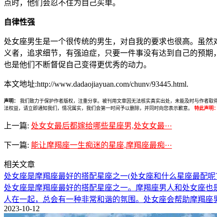
点时，他们会忍不住为自己买单。
自律性强
处女座男生是一个很传统的男生，对自我的要求也很高。虽然
义者，追求细节，有强迫症，只要一件事没有达到自己的预期
也是他们不断督促自己变得更优秀的动力。
本文地址:http://www.dadaojiayuan.com/chunv/93445.html.
声明：
我们致力于保护作者版权，注重分享。被刊用文章因无法核实真实出处，未能及时与作者取得联系，
法权益，请立即通知我们，情况属实，我们会第一时间予以删除，并同时向您表示歉意。
特此声明
上一篇:
处女女最后都嫁给哪些星座男,处女女最···
下一篇:
能让摩羯座一生痴迷的星座,摩羯座最痴···
相关文章
处女座是摩羯座最好的搭配星座之一(处女座和什么星座最配呢
处女座是摩羯座最好的搭配星座之一。摩羯座男人和处女座也
人在一起，总会有一种非常和谐的氛围。处女座会帮助摩羯座
2023-10-12