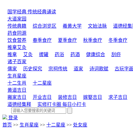
国学经典
传统经典诵读
大道家园
传统典籍
综合浏览区
羲黄大学
文始法脉
道德经集
药食同源
饮食营养
春季食疗
夏季食疗
秋季食疗
冬季食疗
推拿艾灸
推拿
艾灸
拔罐
药浴
药酒
健康综合
刮痧
诸子百家
儒家
历史探究
宗祠传统
道家
诗词歌赋
古玩字
生肖星座
十二生肖
十二星座
黄道吉日
搬家吉日
开业吉日
装修吉日
嫁娶吉日
求子吉日
道德经集释
实修打卡圈
每日小打卡
登录
首页
>>
生肖星座
>>
十二星座
>>
处女座