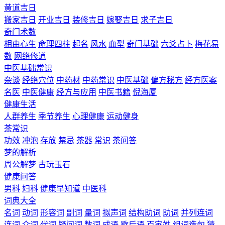
黄道吉日
搬家吉日
开业吉日
装修吉日
嫁娶吉日
求子吉日
奇门术数
相由心生
命理四柱
起名
风水
血型
奇门基础
六爻占卜
梅花易
数
网络修道
中医基础常识
杂谈
经络穴位
中药材
中药常识
中医基础
偏方秘方
经方医案
名医
中医健康
经方与应用
中医书籍
倪海厦
健康生活
人群养生
季节养生
心理健康
运动健身
茶常识
功效
冲泡
存放
禁忌
茶器
常识
茶问答
梦的解析
周公解梦
古玩玉石
健康问答
男科
妇科
健康早知道
中医科
词典大全
名词
动词
形容词
副词
量词
拟声词
结构助词
助词
并列连词
连词
介词
代词
疑问词
数词
成语
歇后语
百家姓
组词造句
猜