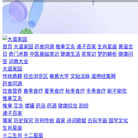
首页
大道家园
药食同源
推拿艾灸
诸子百家
生肖星座
黄道吉
日
奇门术数
中医基础常识
健康生活
茶常识
梦的解析
健康问
答
词典大全
大道家园
传统典籍
综合浏览区
羲黄大学
文始法脉
道德经集释
药食同源
饮食营养
春季食疗
夏季食疗
秋季食疗
冬季食疗
能不能吃
推拿艾灸
推拿
艾灸
拔罐
药浴
药酒
健康综合
刮痧
诸子百家
儒家
历史探究
宗祠传统
道家
诗词歌赋
古玩字画
国学文化
生肖星座
十二生肖
十二星座