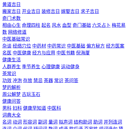
黄道吉日
搬家吉日
开业吉日
装修吉日
嫁娶吉日
求子吉日
奇门术数
相由心生
命理四柱
起名
风水
血型
奇门基础
六爻占卜
梅花易
数
网络修道
中医基础常识
杂谈
经络穴位
中药材
中药常识
中医基础
偏方秘方
经方医案
名医
中医健康
经方与应用
中医书籍
倪海厦
健康生活
人群养生
季节养生
心理健康
运动健身
茶常识
功效
冲泡
存放
禁忌
茶器
常识
茶问答
梦的解析
周公解梦
古玩玉石
健康问答
男科
妇科
健康早知道
中医科
词典大全
名词
动词
形容词
副词
量词
拟声词
结构助词
助词
并列连词
连词
介词
代词
疑问词
数词
成语
歇后语
百家姓
组词造句
猜