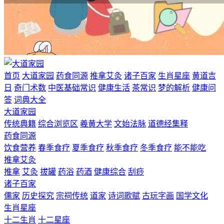
首页
大道家园
药食同源
推拿艾灸
诸子百家
生肖星座
黄道吉
日
奇门术数
中医基础常识
健康生活
茶常识
梦的解析
健康问
答
词典大全
大道家园
传统典籍
综合浏览区
羲黄大学
文始法脉
道德经集释
药食同源
饮食营养
春季食疗
夏季食疗
秋季食疗
冬季食疗
能不能吃
推拿艾灸
推拿
艾灸
拔罐
药浴
药酒
健康综合
刮痧
诸子百家
儒家
历史探究
宗祠传统
道家
诗词歌赋
古玩字画
国学文化
生肖星座
十二生肖
十二星座