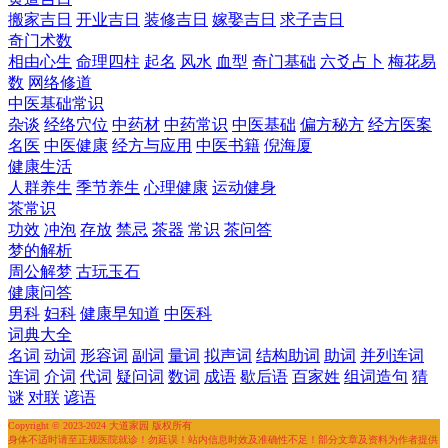
搬家吉日
开业吉日
装修吉日
嫁娶吉日
求子吉日
奇门术数
相由心生
命理四柱
起名
风水
血型
奇门基础
六爻占卜
梅花易
数
网络修道
中医基础常识
杂谈
经络穴位
中药材
中药常识
中医基础
偏方秘方
经方医案
名医
中医健康
经方与应用
中医书籍
倪海厦
健康生活
人群养生
季节养生
心理健康
运动健身
茶常识
功效
冲泡
存放
禁忌
茶器
常识
茶问答
梦的解析
周公解梦
古玩玉石
健康问答
男科
妇科
健康早知道
中医科
词典大全
名词
动词
形容词
副词
量词
拟声词
结构助词
助词
并列连词
连词
介词
代词
疑问词
数词
成语
歇后语
百家姓
组词造句
猜
谜
对联
谚语
Copyright © 2023-2024 大道家园 版权所有
身体不适时请至正规医院就诊！勿延误！站内信息时效及准确性不足！部分文章及资料为作者提供