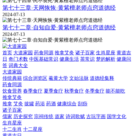
第七十三章·天网恢恢·黄紫檀老师点窍道德经
2024-07-13
第七十二章·自知自爱·黄紫檀老师点窍道德经
2024-07-13
首页
大道家园
药食同源
推拿艾灸
诸子百家
生肖星座
黄道吉
日
奇门术数
中医基础常识
健康生活
茶常识
梦的解析
健康问
答
词典大全
大道家园
传统典籍
综合浏览区
羲黄大学
文始法脉
道德经集释
药食同源
饮食营养
春季食疗
夏季食疗
秋季食疗
冬季食疗
能不能吃
推拿艾灸
推拿
艾灸
拔罐
药浴
药酒
健康综合
刮痧
诸子百家
儒家
历史探究
宗祠传统
道家
诗词歌赋
古玩字画
国学文化
生肖星座
十二生肖
十二星座
黄道吉日