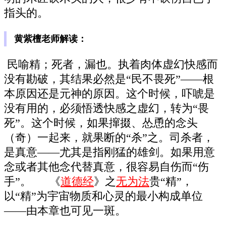
指头的。
黄紫檀老师解读：
民喻精；死者，漏也。执着肉体虚幻快感而
没有勘破，其结果必然是“民不畏死”――根
本原因还是元神的原因。这个时候，吓唬是
没有用的，必须悟透快感之虚幻，转为“畏
死”。这个时候，如果撺掇、怂恿的念头
（奇）一起来，就果断的“杀”之。司杀者，
是真意――尤其是指刚猛的雄剑。如果用意
念或者其他念代替真意，很容易自伤而“伤
手”。 《
道德经
》之
无为法
贵“精”，
以“精”为宇宙物质和心灵的最小构成单位
――由本章也可见一斑。