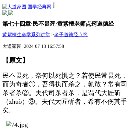
国学经典网
第七十四章·民不畏死·黄紫檀老师点窍道德经
黄紫檀生命学系列讲堂
>
老子道德经点窍
大道家园 2024-07-13 16:57:58
【原文】
民不畏死，奈何以死惧之？若使民常畏死，
而为奇者①，吾得执而杀之，孰敢？常有司
杀者杀②。夫代司杀者杀，是谓代大匠斫
（zhuò）③。夫代大匠斫者，希有不伤其手
矣。