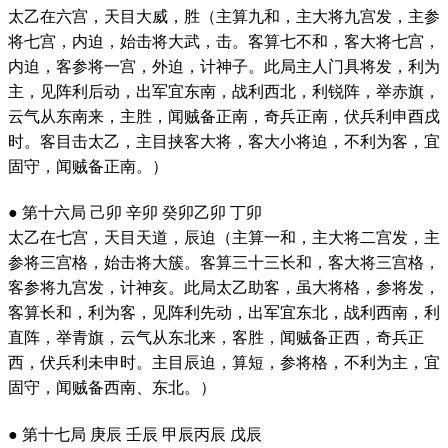
太乙在六宫，天目大威，胜（主算九和，主大将九宫发，主参
将七宫，内迫，始击将大武，击。客算七不和，客大将七宫，
内迫，客参将一宫，外迫，计神子。此局主人门具将发，利为
主，见阵利后动，出军宜东南，战利西北，利锐阵，举赤旗，
云气从东南来，主胜，闻贼备正南，奇兵正南，伏兵利申酉戌
时。客目击太乙，主目挟客大将，客大小将迫，不利为客，宜
固守，闻贼备正南。）
● 第十六局 己卯 辛卯 癸卯乙卯 丁卯
太乙在七宫，天目天道，辰迫（主算一和，主大将二宫发，主
参将三宫格，始击将大簇。客算三十三长和，客大将三宫格，
客参将九宫发，计神亥。此局太乙助客，虽大将格，参将发，
客算长和，利为客，见阵利先动，出军宜东北，战利西南，利
直阵，举青旗，云气从东北来，客胜，闻贼备正西，奇兵正
西，伏兵利未申时。主目辰迫，算短，参将格，不利为主，宜
固守，闻贼备西南、东北。）
● 第十七局 庚辰 壬辰 甲辰丙辰 戊辰