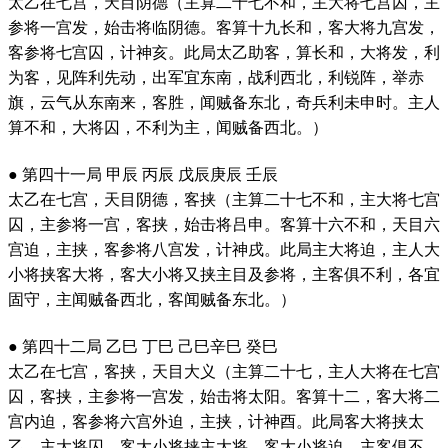
太乙在七宫，天目阴德（主算二十七不和，主大将七宫囚，主
参将一宫发，始击将临阴德。客算十九长和，客大将九宫发，
客参将七宫囚，计神亥。此局太乙助客，算长和，大将发，利
为客，见阵利先动，出军宜东南，战利西北，利锐阵，举赤
旗，云气从东南来，客胜，闻贼备东北，奇兵利未申时。主人
算不和，大将囚，不利为主，闻贼备西北。）
● 第四十一局 甲辰 丙辰 戊辰庚辰 壬辰
太乙在七宫，天目阴德，客挟（主算二十七不和，主大将七宫
囚，主参将一宫，客挟，始击将吕申。客算十六不和，天目六
宫迫，主挟，客参将八宫发，计神戌。此局主大将迫，主人大
小将挟客大将，客大小将又挟主目及参将，主客俱不利，各宜
固守，主闻贼备西北，客闻贼备东北。）
● 第四十二局 乙巳 丁巳 己巳辛巳 癸巳
太乙在七宫，客挟，天目大义（主算二十七，主人大将在七宫
囚，客挟，主参将一宫发，始击将太阳。客算十二，客大将二
宫内迫，客参将六宫外迫，主挟，计神酉。此局客大将挟太
乙，主大将囚，客大小将挟主大将，客大小将迫，主客俱不