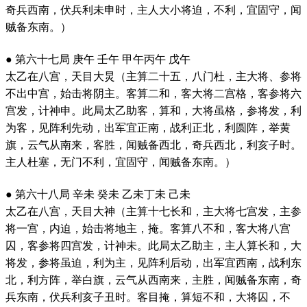
奇兵西南，伏兵利未申时，主人大小将迫，不利，宜固守，闻
贼备东南。）
● 第六十七局 庚午 壬午 甲午丙午 戊午
太乙在八宫，天目大炅（主算二十五，八门杜，主大将、参将
不出中宫，始击将阴主。客算二和，客大将二宫格，客参将六
宫发，计神申。此局太乙助客，算和，大将虽格，参将发，利
为客，见阵利先动，出军宜正南，战利正北，利圆阵，举黄
旗，云气从南来，客胜，闻贼备西北，奇兵西北，利亥子时。
主人杜塞，无门不利，宜固守，闻贼备东南。）
● 第六十八局 辛未 癸未 乙未丁未 己未
太乙在八宫，天目大神（主算十七长和，主大将七宫发，主参
将一宫，内迫，始击将地主，掩。客算八不和，客大将八宫
囚，客参将四宫发，计神未。此局太乙助主，主人算长和，大
将发，参将虽迫，利为主，见阵利后动，出军宜西南，战利东
北，利方阵，举白旗，云气从西南来，主胜，闻贼备东南，奇
兵东南，伏兵利亥子丑时。客目掩，算短不和，大将囚，不