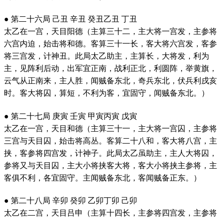
● 第二十六局 己丑 辛丑 癸丑乙丑 丁丑
太乙在一宫，天目阳德（主算三十二，主大将一宫发，主参将
六宫内迫，始击将和德。客算三十一长，客大将六宫发，客参
将三宫发，计神丑。此局太乙助主，主算长，大将发，利为
主，见阵利后动，出军宜正南，战利正北，利圆阵，举黄旗，
云气从正南来，主人胜，闻贼备东北，奇兵东北，伏兵利戌亥
时。客大将囚，算短，不利为客，宜固守，闻贼备东北。）
● 第二十七局 庚寅 壬寅 甲寅丙寅 戊寅
太乙在一宫，天目和德（主算三十一，主大将一宫囚，主参将
三宫与天目囚，始击将高丛。客算二十八和，客大将八宫，主
挟，客参将四宫发，计神子。此局太乙虽助主，主人大将囚，
参将又与天目囚，主大小将挟客大将，客大小将挟主参将，主
客俱不利，各宜固守。主闻贼备东北，客闻贼备正东。）
● 第二十八局 辛卯 癸卯 乙卯丁卯 己卯
太乙在二宫，天目吕申（主算十四长，主参将四宫发，主参将