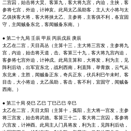
二宫囚，始击将大炅。客算九，客大将九宫，内迫，主挟，客
参将七宫，外迫，计神亥。此局太乙虽助客，主人大小将与太
乙俱挟客大将，客大将挟太乙、主参将，主客俱不利，各宜固
守，主闻贼备东北，客闻贼备东南。）
● 第二十九局 壬辰 甲辰 丙辰戊辰 庚辰
太乙在二宫，天目高丛（主算十三，主大将三宫发，主参将九
宫，内迫，始击将天道，击。客算三十九，客大将九宫内迫，
客参将七宫外迫，计神戌。此局主算和，大将发，利为主，见
阵利后动，出军宜东北，战利西南，利直阵，举青旗，云气从
东北来，主胜，闻贼备正东，奇兵正东，伏兵利巳午未时。客
目击，大小将迫，太乙虽助，客击，客不利，宜固守，闻贼备
西南。）
● 第三十局 癸巳 乙巳 丁巳己巳 辛巳
太乙在二宫，天目太阳（主算十，孤阳，主大将一宫发，主参
将三宫发，始击将武德。客算三十二，客大将二宫囚，客参将
六宫发，计神酉。此局主人门具将发，利为主，见阵利后动，