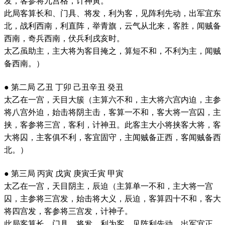
发，客参将九宫格，计神寅。
此局客算长和、门具、将发，利为客，见阵利先动，出军宜东
北，战利西南，利直阵，举青旗，云气从北来，客胜，闻贼备
西南，奇兵西南，伏兵利戌亥时。
太乙虽助主，主大将为客目掩之，算短不和，不利为主，闻贼
备西南。）
● 第二局 乙丑 丁卯 己丑辛丑 癸丑
太乙在一宫，天目大簇（主算六不和，主大将六宫内迫，主参
将八宫外迫，始击将阴主击，客算一不和，客大将一宫囚，主
挟，客参将三宫，客利，计神丑。此客主大小将挟客大将，客
大将囚，主客俱不利，客宜固守，主闻贼备正西，客闻贼备西
北。）
● 第三局 丙寅 戊寅 庚寅壬寅 甲寅
太乙在一宫，天目阴主，辰迫（主算单一不和，主大将一宫
囚，主参将三宫发，始击将大义，辰迫，客算四十不和，客大
将四宫发，客参将三宫发，计神子。
此局客算长、门具、将发，利为客，见阵利先动，出军宜正