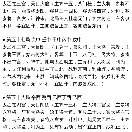
太乙在三宫，天目大簇（主算十五，八门杜，主大将、参将不
出中宫，始击将太阳。客算三十四长，客大将四宫，外迫，客
参将二宫发，计神未。此局主人杜塞无门，客大将迫，主客俱
不利，各宜固守，主闻贼备正东，客闻贼备东南。）
● 第五十七局 庚申 壬申 甲申丙申 戊申
太乙在三宫，天目阴主（主算十，孤阳和，主大将一宫发，主
参将三宫，始击将大神。客算二十五，八门杜，客大将、参将
不出中宫，计神午。此局太乙助主，主算和，大将发，利为
主，见阵利后动，出军宜西北，战利东南，利曲阵，举黑旗，
云气从西北来，主胜，闻贼备西北，奇兵西北，伏兵利丑寅
时。客杜塞，无门不利，宜固守，闻贼备东南。）
● 第五十八局 辛酉 癸酉 乙酉丁酉 己酉
太乙在四宫，天目阴德（主算十三和，主大将二宫发，主参将
六宫格，与客大将关，始击将天道。客算二十六，客大将六宫
格，与主参将关，参将八宫发，计神巳。此局太乙助主，主算
和，大将发，利为主，见阵利后动，出军宜正南，战利正北，