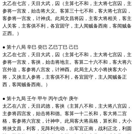
太乙在七宫，天目大武，囚（主算七不和，主大将七宫囚，主
参将一宫发，始击将大义。客算三十七不和，客大将七宫囚，
客参将一宫发，计神戌。此局文昌将囚，主客大将相关，客主
人关客，主客俱不利，各宜固守，主人闻贼备西南，客闻贼备
正西。）
● 第十八局 辛巳 癸巳 乙巳丁巳 己巳
太乙在七宫，天目大武，囚（主算七不和，主大将七宫囚，主
参将一宫发，客挟，始击将地主。客算二十六不和，客大将六
宫外迫，客参将八宫发，计神酉。此局主人大小将挟客大小
将，又挟主人参将，主客俱不利，各宜固守，主人闻贼备正
西，客闻贼备西南。）
● 第十九局 壬午 甲午 丙午戊午 庚午
太乙在八宫，天目武德，客挟（主算八不和，主大将八宫囚，
主参将四宫发，始击将和德。客算一十二长和，客大将二宫
格，客参将六宫发，计神申。此局客大将虽格，算长和，大小
将挟文昌，利客，见阵利先动，出军宜正南，战利正北，利圆