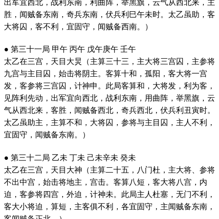
出军宜西北，战利东南，利曲阵，举黑旗，云气从西北来，主
胜，闻贼备东南，奇兵东南，伏兵利巳午未时。太乙虽助，客
大将囚，客不利，宜固守，闻贼备西南。）
● 第三十一局 甲午 丙午 戊午庚午 壬午
太乙在三宫，天目大炅（主算三十三，主大将三宫囚，主参将
九宫与主目囚，始击将阴主。客算十和，孤阳，客大将一宫
发，客参将三宫囚，计神申。此局客算和，大将发，利为客，
见阵利先动，出军宜向西北，战利东南，用曲阵，举黑旗，云
气从西北来，客胜，闻贼备西北，奇兵西北，伏兵利丑寅时。
太乙虽助主，主算不和，大将囚，参将与主目囚，主人不利，
宜固守，闻贼备东南。）
● 第三十二局 乙未 丁未 己未辛未 癸未
太乙在三宫，天目大神（主算二十五，八门杜，主大将、参将
不出中宫，始击将地主，宫击。客算八短，客大将八宫，内
迫，客参将四宫，外迫，计神未。此局主人杜塞，无门不利，
客大小将迫，算短，主客俱不利，各宜固守，主闻贼备东南，
客闻贼备正北。）