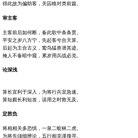
得此故为偏助客，关囚格对类前篇。
审主客
主客前后如何断，备此歌中条条贯。
平安之岁八方宁，先起客兮合天算。
后起为主合古义，鸷鸟猛兽潜其迹。
掩人不备暗中窥，累岁用兵战必克。
论深浅
算长宜利于深入，为将行兵宜急速。
算短覰长利短攻，误用之时救无及。
定胜负
将相相关多恐惧，一泉二蛟林二虎。
为将先须细辨论，五行相克谨搜寻。