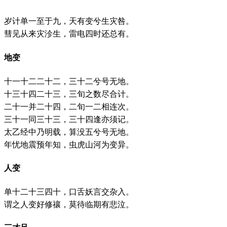
岁计单一至于九，天有变兮生灾咎。
彗见从来灾沴生，雷电四时还总有。
地变
十一十二二十二，三十二兮号无地。
十三十四二十三，三旬之数尽合计。
二十一并二十四，二旬一二相连次。
三十一同三十三，三十四逢亦须记。
太乙经中乃明载，算没五兮号无地。
年忧地震预年知，虫虎山河为变异。
人变
单十二十三四十，口舌妖言交杂入。
谓之人变好修禳，莫待临期有悲泣。