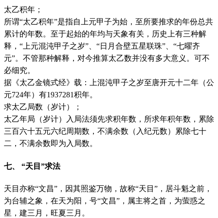
太乙积年；
所谓“太乙积年”是指自上元甲子为始，至所要推求的年份总共
累计的年数。至于起始的年均与天象有关，历史上有三种解
释，“上元混沌甲子之岁”、“日月合壁五星联珠”、“七曜齐
元”。不管那种解释，对今推算太乙数并没有多大意义。可不
必细究。
据《太乙金镜式经》载：上混沌甲子之岁至唐开元十二年（公
元724年）有1937281积年。
求太乙局数（岁计）；
太乙年局（岁计）入局法须先求积年数，所求年积年数，累除
三百六十五元六纪周期数，不满余数（入纪元数）累除七十
二，不满余数即为入局数。
七、 “天目”求法
天目亦称“文昌”，因其照鉴万物，故称“天目”，居斗魁之前，
为台辅之象，在天为阳，号“文昌”，属主将之首，为萤惑之
星，建三月，旺夏三月。