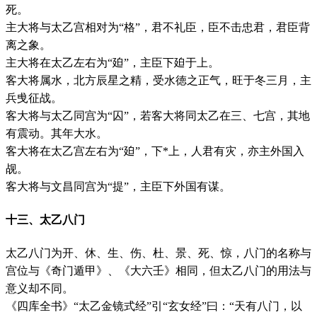
死。
主大将与太乙宫相对为“格”，君不礼臣，臣不击忠君，君臣背
离之象。
主大将在太乙左右为“廹”，主臣下廹于上。
客大将属水，北方辰星之精，受水徳之正气，旺于冬三月，主
兵曵征战。
客大将与太乙同宫为“囚”，若客大将同太乙在三、七宫，其地
有震动。其年大水。
客大将在太乙宫左右为“廹”，下*上，人君有灾，亦主外国入
觇。
客大将与文昌同宫为“提”，主臣下外国有谋。
十三、太乙八门
太乙八门为开、休、生、伤、杜、景、死、惊，八门的名称与
宫位与《奇门遁甲》、《大六壬》相同，但太乙八门的用法与
意义却不同。
《四库全书》“太乙金镜式经”引“玄女经”曰：“天有八门，以