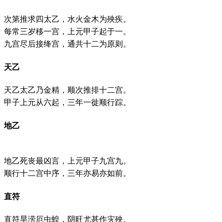
次第推求四太乙，水火金木为殃疾。
每常三岁移一宫，上元甲子起于一。
九宫尽后接绛宫，通共十二为原则。
天乙
天乙太乙乃金精，顺次推排十二宫。
甲子上元从六起，三年一徙顺行踪。
地乙
地乙死丧最凶言，上元甲子九宫九。
顺行十二宫中序，三年亦易亦如前。
直符
直符旱涝厄虫蝗，阴旺尤甚作灾殃。