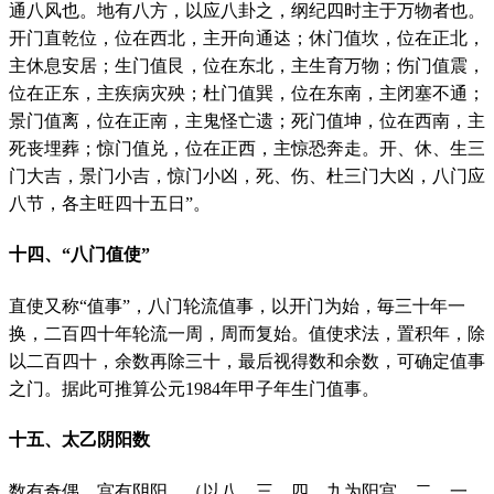
通八风也。地有八方，以应八卦之，纲纪四时主于万物者也。
开门直乾位，位在西北，主开向通迏；休门值坎，位在正北，
主休息安居；生门值艮，位在东北，主生育万物；伤门值震，
位在正东，主疾病灾殃；杜门值巽，位在东南，主闭塞不通；
景门值离，位在正南，主鬼怪亡遗；死门值坤，位在西南，主
死丧埋葬；惊门值兑，位在正西，主惊恐奔走。开、休、生三
门大吉，景门小吉，惊门小凶，死、伤、杜三门大凶，八门应
八节，各主旺四十五日”。
十四、“八门值使”
直使又称“值事”，八门轮流值事，以开门为始，毎三十年一
换，二百四十年轮流一周，周而复始。值使求法，置积年，除
以二百四十，余数再除三十，最后视得数和余数，可确定值事
之门。据此可推算公元1984年甲子年生门值事。
十五、太乙阴阳数
数有奇偶，宫有阴阳。（以八、三、四、九为阳宫，二、一、