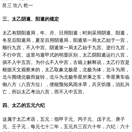
艮三 坎八 乾一
三、太乙阴遁、阳遁的规定
太乙有阴阳遁局，年、月、日用阳遁；时则采用阴遁、阳遁，
冬至后阳遁局，夏至后用阴遁局，阳遁笫一局太乙始于一宫，
顺行九宫，不入中宫。阴遁笫一局太乙始于九宫。逆行九宫，
不行中宫。这里与遁甲式的明显区别，太乙阴阳遁运行八宫，
俱不入中五宫。为什么不入中宫，古籍上解释说，太乙行宫是
根据天文观察来的，太乙取象北极星，北极为体，北斗为用，
北斗围绕北极而旋转，北斗为北极帝星所乘之车，帝星乘车临
御八方（八宫方位），便能预知风雨水旱，兵灾饥馑，治乱兴
亡，所以太乙考治八宫，而不入中五宫。
四、太乙的五元六纪
这属于太乙术语，五元：指甲子元、丙子元、戊子元、庚子
元、壬子元，每元七十二年，五元共三百六十年，六纪：六十