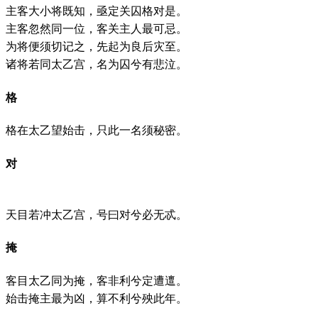
主客大小将既知，亟定关囚格对是。
主客忽然同一位，客关主人最可忌。
为将便须切记之，先起为良后灾至。
诸将若同太乙宫，名为囚兮有悲泣。
格
格在太乙望始击，只此一名须秘密。
对
天目若冲太乙宫，号曰对兮必无忒。
掩
客目太乙同为掩，客非利兮定遭邅。
始击掩主最为凶，算不利兮殃此年。