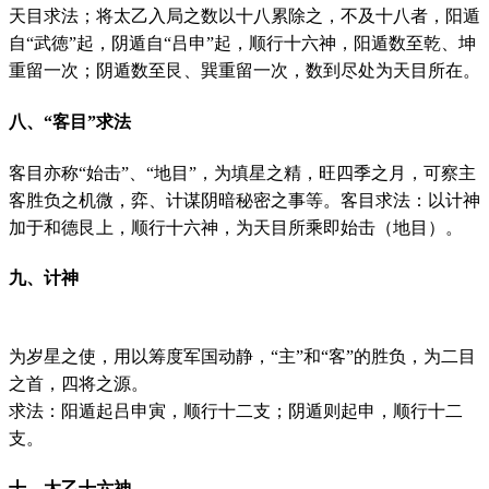
天目求法；将太乙入局之数以十八累除之，不及十八者，阳遁
自“武徳”起，阴遁自“吕申”起，顺行十六神，阳遁数至乾、坤
重留一次；阴遁数至艮、巽重留一次，数到尽处为天目所在。
八、“客目”求法
客目亦称“始击”、“地目”，为填星之精，旺四季之月，可察主
客胜负之机微，弈、计谋阴暗秘密之事等。客目求法：以计神
加于和德艮上，顺行十六神，为天目所乘即始击（地目）。
九、计神
为岁星之使，用以筹度军国动静，“主”和“客”的胜负，为二目
之首，四将之源。
求法：阳遁起吕申寅，顺行十二支；阴遁则起申，顺行十二
支。
十、太乙十六神