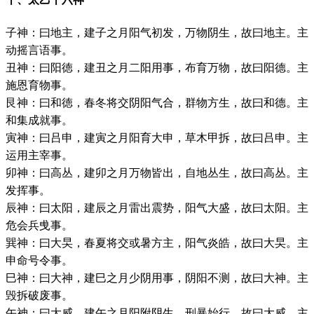
子神：曰地主，建子之月阳气初发，万物阴生，故曰地主。主
动摇言语事。
丑神：曰阳徳，建丑之月二阳用事，布育万物，故曰阳德。主
施恩育物事。
艮神：曰和徳，春冬将交阴阳气合，群物方生，故曰和德。主
和集成就事。
寅神：曰吕申，建寅之月阳育大申，草木甲拆，故曰吕申。主
运用主宰事。
卯神：曰高丛，建卯之月万物皆出，自地丛生，故曰高丛。主
发挥事。
辰神：曰太阳，建辰之月雷出震势，阳气大盛，故曰太阳。主
危会兵曵事。
巽神：曰大旲，春夏将交或暑方主，阳气炎皓，故曰大旲。主
申命号令事。
巳神：曰大神，建巳之月少阴用事，阴阳不测，故曰大神。主
毁拆破废事。
午神：曰大威，建午之月阳附阴生，刑暴始行，故曰大威。主