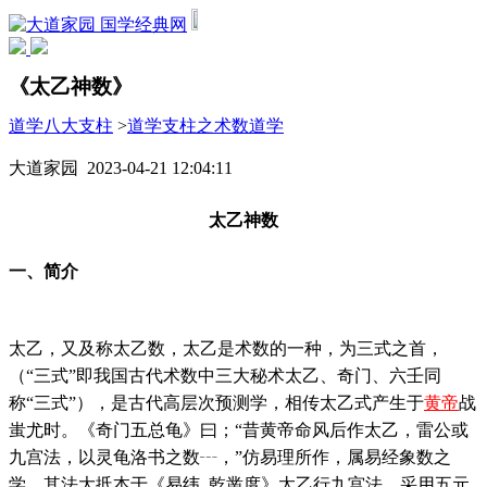
国学经典网
《太乙神数》
道学八大支柱
>
道学支柱之术数道学
大道家园 2023-04-21 12:04:11
太乙神数
一、简介
太乙，又及称太乙数，太乙是术数的一种，为三式之首，
（“三式”即我国古代术数中三大秘术太乙、奇门、六壬同
称“三式”），是古代高层次预测学，相传太乙式产生于
黄帝
战
蚩尤时。《奇门五总龟》曰；“昔黄帝命风后作太乙，雷公或
九宫法，以灵龟洛书之数┄，”仿易理所作，属易经象数之
学。其法大扺本于《易纬. 乾凿度》太乙行九宫法。采用五元