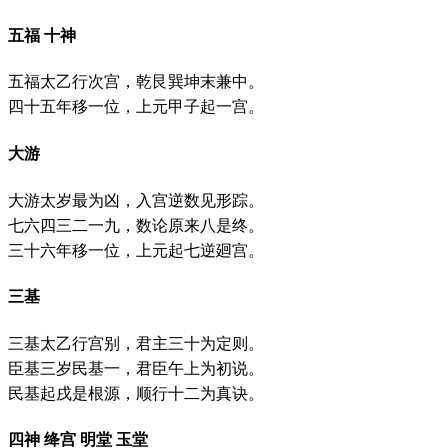
五福 十神
五福太乙行次宫，乾艮巽坤末兼中。
四十五年移一位，上元甲子起一宫。
大游
大游太岁最为凶，入宫逆数见形踪。
七六四三二一九，数论原来八是终。
三十六年移一位，上元起七逆廻宫。
三基
三基太乙行宫别，君主三十为定则。
臣基三岁民基一，君臣午上为初说。
民基起戌是根源，顺行十二为真诀。
四神 绛宫 明堂 玉堂