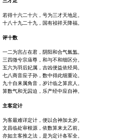
三才足
若得十六二十六，号为三才天地足。
十八十九二十九，国有祯祥天降福。
评十数
一二为宫占在君，阴阳和合气氤氲。
三四徵兮宗庙尊，和与不和细区分。
五六为羽后妃属，吉凶便益依经局。
七八商音应子孙，数中得此细重论。
九十自来属角音，岁计临之算庶人。
算数气和无囚迫，乐产经中应自神。
主客定计
为客最难详定计，便以合神加太岁。
文昌临处审根源，依数算来太乙前。
亦如主客推之法，是为定计各军全。