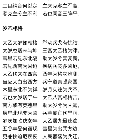
二目纳音何以定，主来克客主军赢。
客克主兮主不利，若也同音三阵平。
岁乙相格
太乙太岁如相格，举动兵戈有忧结。
太岁忽居未与坤，三宫太乙格为津。
彗星若见东北隔，助太岁兮喜复新。
若见西南为囚迫，疾病兵丧多凶厄。
太乙移来在四宫，酉年为格灾难测。
当应太白出西方，兵宁道秦强家国。
木星东北不为祥，岁月灾迍为兵革。
若也太岁居于午，太乙八宫相格苦。
南方或有荧惑星，助太岁兮为甘露。
辰星北现变为凶，兵革崩亡伤旱雨。
岁次加临戌亥年，太乙居九最迍邅。
五谷丰登何宿现，彗星为出巽方边。
更兼挟迫厄疾疫，人民寥落为兵迁。