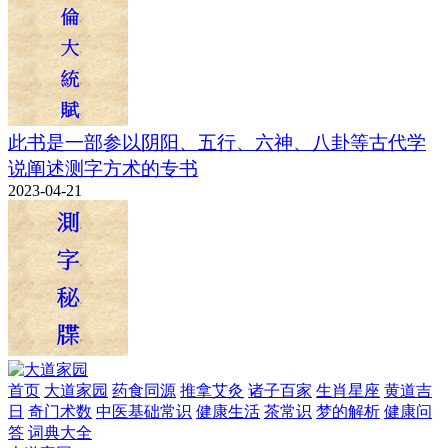
此书是一部参以阴阳、五行、六神、八卦等古代学
说阐述测字方术的专书
2023-04-21
首页
大道家园
药食同源
推拿艾灸
诸子百家
生肖星座
黄道吉
日
奇门术数
中医基础常识
健康生活
茶常识
梦的解析
健康问
答
词典大全