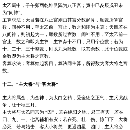
太乙局中，子午卯酉乾坤艮巽为八正宫；寅申巳亥辰戍丑未
为“间神”。
主算求法；天目若在八正宫则由其宫分数起算，顺数所算宫
数，间神不用，至太乙前一宫止，数之和即为主算；天目若在
八间神，则初起为一，顺数所过宫数，间神不用，至太乙前一
宫止，数之和即为主算；主算弃十不用，只用个位数；若为
十、二十、三十整数，则以九为除数，取其余数，此个位数或
余数即为主大将之宫数。
客算求法；客算始起客目，算法同主算，所得数为客大将之宫
数。
十二、“主大将”与“客大将”
主大将属金，为金神，为太白之精，受金徳之正气，主兵戈战
争，旺于秋三月。
主大将与太乙同宫为 “囚”，若在绝阳之地，君王有灾；若在
四、九、一、七宫辅相有灾；若在死、杜、伤、惊门下，大将
必死；若与始击、客大小将关，更遇凶星、凶门，主大将必