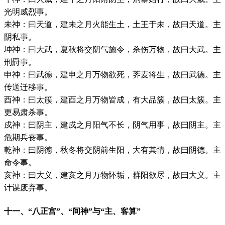
光明威烈事。
未神：曰天道，建未之月火能生土，土王于未，故曰天道。主
阴私事。
坤神：曰大武，夏秋将交阴气施令，杀伤万物，故曰大武。主
刑罸事。
申神：曰武德，建申之月万物欲死，荠麦将生，故曰武德。主
传送迁移事。
酉神：曰太簇，建酉之月万物皆成，有大品簇，故曰太簇。主
更易肃杀事。
戍神：曰阴主，建戍之月阳气不长，阴气用事，故曰阴主。主
危期兵丧事。
乾神：曰阴徳，秋冬将交阴前生阳，大有其情，故曰阴德。主
命令事。
亥神：曰大义，建亥之月万物怀垢，群阳欲尽，故曰大义。主
计谋废弃事。
十一、“八正宫”、“间神”与“主、客算”