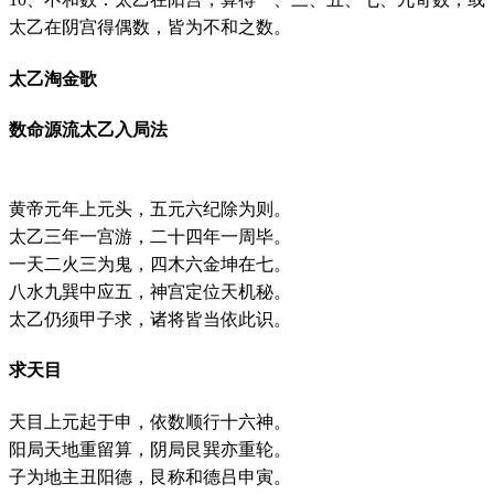
太乙在阴宫得偶数，皆为不和之数。
太乙淘金歌
数命源流太乙入局法
黄帝元年上元头，五元六纪除为则。
太乙三年一宫游，二十四年一周毕。
一天二火三为鬼，四木六金坤在七。
八水九巽中应五，神宫定位天机秘。
太乙仍须甲子求，诸将皆当依此识。
求天目
天目上元起于申，依数顺行十六神。
阳局天地重留算，阴局艮巽亦重轮。
子为地主丑阳德，艮称和德吕申寅。