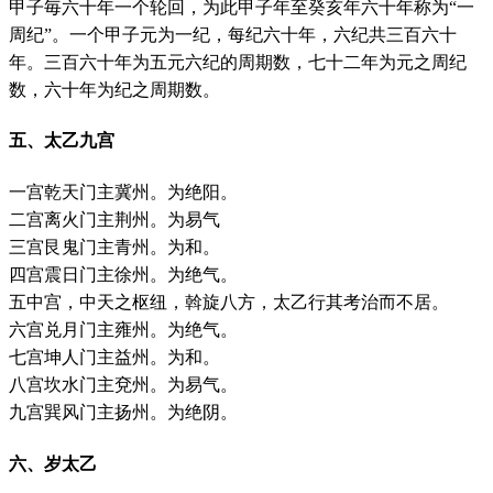
甲子毎六十年一个轮回，为此甲子年至癸亥年六十年称为“一
周纪”。一个甲子元为一纪，每纪六十年，六纪共三百六十
年。三百六十年为五元六纪的周期数，七十二年为元之周纪
数，六十年为纪之周期数。
五、太乙九宫
一宫乾天门主冀州。为绝阳。
二宫离火门主荆州。为易气
三宫艮鬼门主青州。为和。
四宫震日门主徐州。为绝气。
五中宫，中天之枢纽，斡旋八方，太乙行其考治而不居。
六宫兑月门主雍州。为绝气。
七宫坤人门主益州。为和。
八宫坎水门主兗州。为易气。
九宫巽风门主扬州。为绝阴。
六、岁太乙