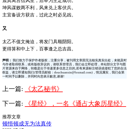
震巽离宫信风至，后举为主定成功。
坤风谋败两不利，风来兑上客伏兵。
主宜备设方获吉，过此之时必见凶。
又
太乙不值文掩迫，将发门具顺阴阳。
更得算和中上下，百事逢之总吉昌。
声明：
我们致力于保护作者版权，注重分享，被刊用文章因无法核实真实出处，未能及时
与作者取得联系，或有版权异议的，请联系管理员，我们会立即处理，本站部分文字与图
片资源来自于网络，转载是出于传递更多信息之目的,若有来源标注错误或侵犯了您的合法
权益，请立即通知我们(管理员邮箱：douchuanxin@foxmail.com)，情况属实，我们会第
一时间予以删除，并同时向您表示歉意,谢谢!
上一篇:
《太乙秘书》
下一篇:
《星经》，一名《通占大象历星经》
推荐文章
顿悟顿成无为法真传