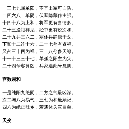
一三七九属单阳，不宜出军可自防。
二四六八十单阴，伏匿隐藏作主强。
十四十八为上和，将军更有喜情多。
二十三逢祯祥见，经中更有说次和。
二十九并三六二，塞休兵静偃干戈。
下和十二连十六，二十七兮有资福。
又占三十四为祥，三十八兮多天禄。
十一十三三十七，单孤之阳主为灾。
二十四兮客算凶，兵家遇此号孤阴。
宫数易和
一是纯阳九绝阴，二方之气最凶深。
次二与八为易气，三七为和最须记。
四六为绝正旺乡，若遇休关灾自至。
天变