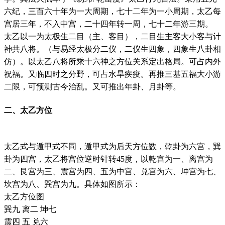
六纪，三百六十年为一大周期，七十二年为一小周期，太乙每
宫居三年，不入中宫，二十四年转一周，七十二年游三期。
太乙以一为太极生二目（主、客目），二目生主客大小客与计
神共八将。（与易经太极分二仪，二仪生四象，四象生八卦相
仿）。以太乙八将所乘十六神之方位关系定出格局。可占内外
祝福。又临四时之分野，可占水旱疾疫。再推三基五福大小游
二限，可预测古今治乱。又可推出年卦、月卦等。
二、太乙方位
太乙式与遁甲式不同，遁甲式为后天方位数，乾卦为六宫，巽
卦为四宫，太乙将宫位逆时针转45度，以乾宫为一、离宫为
二、艮宫为三、震宫为四、五为中宫、兑宫为六、坤宫为七、
坎宫为八、巽宫为九。具体如图所示：
太乙方位图
巽九 离二 坤七
震四 五 兑六