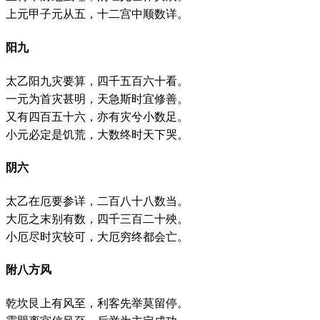
上元甲子元从五，十二宫中顺数详。
阳九
太乙阳九灾要算，四千五百六十看。
一元为首灾甚明，天急斯时宜修善。
又有四百五十六，亦有灾兮小数足。
小元必定是饥荒，大数终时天下哭。
阴六
太乙在厄要参详，二百八十八数当。
大厄之末别有数，四千三百二十殃。
小厄尽时灾较可，大厄穷终都会亡。
附八方风
乾坎艮上有风至，利客先举莫留停。