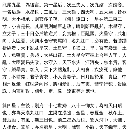
龍尾九星，為後宮。第一星后，次三夫人，次九嬪，次嬪妾。
一名后族，水星也，二風后，三天雞，四天狗，五太廟，皆欲
明。大小相承，則官多子孫。《傳》說曰：一星在第二東二
寸，小者是長。其星明則輔臣忠政，暗則陪臣亂邦。木星守，
立太子，三十日必后族逆兵，妾賣權，臣亂國。火星守，兵相
向，大臣憂。火興水合守箕尾間，名九江口，必有赦。若勝踴
折絕者，天下亂及旱灾。土星守，多盜賊、旱，宮有廢黜。土
入，魚鹽貴，兵起，大將出征。土火星金守準上合星入守，人
亂，大臣變易失政。水守入，天下水灾，江河央，魚米貴。客
守，賊暴貴。客入，天下大饑荒亂，人相食，疾疫死，竄他
方，不耕織，君子貨衣，小人賣妻子。日月蝕於尾，貴臣。中
相刑反暈，虹晲背向尾，將相憂亂，后有喪。彗孛行犯，貴臣
誅，內寵亂政，幽州、定、冀、遼東等之應也。
箕四星，主後，別府二十七世婦，八十一御女，為相天口后
也，亦為天漢九江口，主梁在漢邊，金星，春夏金；秋冬土。
箕后動，有風，期三日也。前二星為后也。箕入河中，大饑，
人相食。箕前，亦名糠星，大明，歲豐；小微，天下饑荒，天