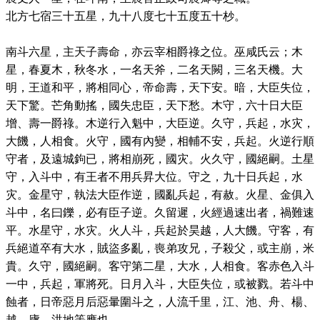
北方七宿三十五星，九十八度七十五度五十杪。
南斗六星，主天子壽命，亦云宰相爵祿之位。巫咸氏云；木
星，春夏木，秋冬水，一名天斧，二名天闕，三名天機。大
明，王道和平，將相同心，帝命壽，天下安。暗，大臣失位，
天下驚。芒角動搖，國失忠臣，天下愁。木守，六十日大臣
增、壽一爵祿。木逆行入魁中，大臣逆。久守，兵起，水灾，
大饑，人相食。火守，國有內變，相輔不安，兵起。火逆行順
守者，及遠城鉤已，將相崩死，國灾。火久守，國絕嗣。土星
守，入斗中，有王者不用兵昇大位。守之，九十日兵起，水
灾。金星守，執法大臣作逆，國亂兵起，有赦。火星、金俱入
斗中，名曰鑠，必有臣子逆。久留遲，火經過速出者，禍難速
平。水星守，水灾。火人斗，兵起於昊越，人大饑。守客，有
兵絕道卒有大水，賊盜多亂，喪弟攻兄，子殺父，或主崩，米
貴。久守，國絕嗣。客守第二星，大水，人相食。客赤色入斗
一中，兵起，軍將死。日月入斗，大臣失位，或被戮。若斗中
蝕者，日帝惡月后惡暈圍斗之，人流千里，江、池、舟、楊、
越、廬、洪地等應也。