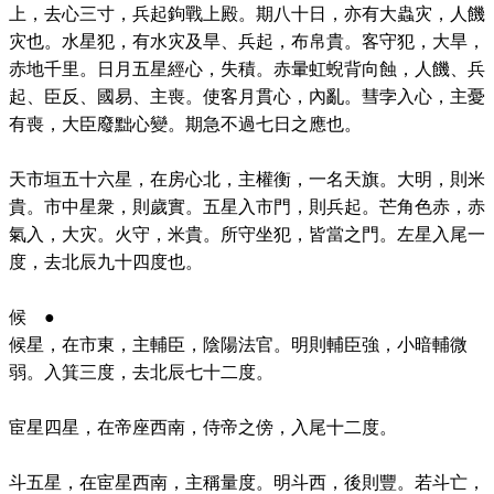
上，去心三寸，兵起鉤戰上殿。期八十日，亦有大蟲灾，人饑
灾也。水星犯，有水灾及旱、兵起，布帛貴。客守犯，大旱，
赤地千里。日月五星經心，失積。赤暈虹蜺背向蝕，人饑、兵
起、臣反、國易、主喪。使客月貫心，內亂。彗孛入心，主憂
有喪，大臣廢黜心變。期急不過七日之應也。
天市垣五十六星，在房心北，主權衡，一名天旗。大明，則米
貴。市中星衆，則歲實。五星入市門，則兵起。芒角色赤，赤
氣入，大灾。火守，米貴。所守坐犯，皆當之門。左星入尾一
度，去北辰九十四度也。
候 ●
候星，在市東，主輔臣，陰陽法官。明則輔臣強，小暗輔微
弱。入箕三度，去北辰七十二度。
宦星四星，在帝座西南，侍帝之傍，入尾十二度。
斗五星，在宦星西南，主稱量度。明斗西，後則豐。若斗亡，