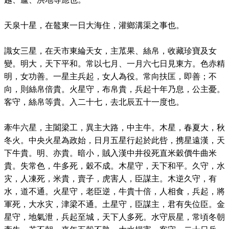
天泉十星，在鼇東一日大海住，灌鄉溝渠之事也。
識女三星，在天市東綸天女，主苽果、絲帛，收藏珍寶及女
變。明大，天下平和。常以七月、一月六七日見東方。色赤精
明，女功善。一星主兵起，女人為役。常向扶匡，即善；不
向，則絲帛倍貴。火星守，布帛貴，兵起十年乃息，公主憂。
客守，絲帛等貴。入二十七，去北辰五十一度也。
牽牛六星，主闔梁工，異主大路，中主牛。木星，春夏大，秋
冬火。中央火星為政始，日月五星行起於此呰，携星遠漢，天
下牛貴。明、亦貴。暗小，賊入漢中井役死直米穀價牛曲米
貴。失常色，牛多死，穀不成。木星守，天下和平。久守，水
灾，人凍死，米貴，賣子，虎害人，臣謀主。木逆久守，有
水，道不通。火星守，老臣逆，牛貴十倍，人相食，兵起，將
軍死，大水灾，津梁不通。土星守，臣謀主，君有失位臣。金
星守，地氣泄，兵起至城，天下人多死。水守辰星，常頃冬朝