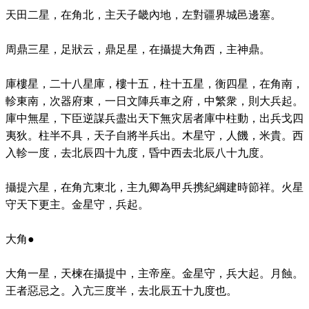
天田二星，在角北，主天子畿內地，左對疆界城邑邊塞。
周鼎三星，足狀云，鼎足星，在攝提大角西，主神鼎。
庫樓星，二十八星庫，樓十五，柱十五星，衡四星，在角南，
軫東南，次器府東，一日文陣兵車之府，中繁衆，則大兵起。
庫中無星，下臣逆謀兵盡出天下無灾居者庫中柱動，出兵戈四
夷狄。柱半不具，天子自將半兵出。木星守，人饑，米貴。西
入軫一度，去北辰四十九度，昏中西去北辰八十九度。
攝提六星，在角亢東北，主九卿為甲兵携紀綱建時節祥。火星
守天下更主。金星守，兵起。
大角●
大角一星，天楝在攝提中，主帝座。金星守，兵大起。月蝕。
王者惡忌之。入亢三度半，去北辰五十九度也。