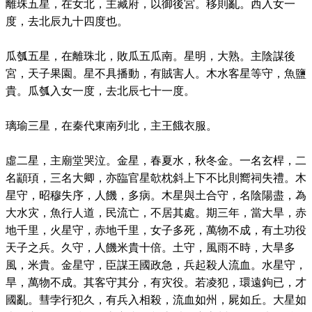
離珠五星，在女北，主藏府，以御後宮。移則亂。西入女一
度，去北辰九十四度也。
瓜瓠五星，在離珠北，敗瓜五瓜南。星明，大熟。主陰謀後
宮，天子果園。星不具播動，有賊害人。木水客星等守，魚鹽
貴。瓜瓠入女一度，去北辰七十一度。
璃瑜三星，在秦代東南列北，主王餓衣服。
虛二星，主廟堂哭泣。金星，春夏水，秋冬金。一名玄桿，二
名顓頊，三名大卿，亦臨官星欹枕斜上下不比則嚮祠失禮。木
星守，昭穆失序，人饑，多病。木星與土合守，名陰陽盡，為
大水灾，魚行人道，民流亡，不居其處。期三年，當大旱，赤
地千里，火星守，赤地千里，女子多死，萬物不成，有土功役
天子之兵。久守，人饑米貴十倍。土守，風雨不時，大旱多
風，米貴。金星守，臣謀王國政急，兵起殺人流血。水星守，
旱，萬物不成。其客守其分，有灾役。若凌犯，環遠鉤已，才
國亂。彗孛行犯久，有兵入相殺，流血如州，屍如丘。大星如