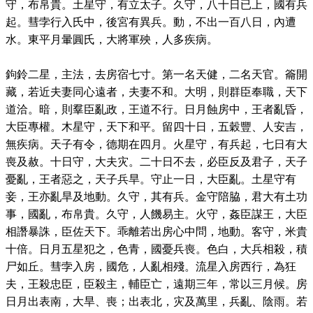
守，布帛貴。土星守，有立太子。久守，八十日已上，國有兵
起。彗孛行入氏中，後宮有異兵。動，不出一百八日，內遭
水。東平月暈圓氏，大將軍殃，人多疾病。
鉤鈴二星，主法，去房宿七寸。第一名天健，二名天官。籥開
藏，若近夫妻同心遠者，夫妻不和。大明，則群臣奉職，天下
道洽。暗，則羣臣亂政，王道不行。日月蝕房中，王者亂昏，
大臣專權。木星守，天下和平。留四十日，五穀豐、人安吉，
無疾病。天子有令，德期在四月。火星守，有兵起，七日有大
喪及赦。十日守，大夫灾。二十日不去，必臣反及君子，天子
憂亂，王者惡之，天子兵旱。守止一日，大臣亂。土星守有
妾，王亦亂旱及地動。久守，其有兵。金守陪脇，君大有土功
事，國亂，布帛貴。久守，人饑易主。火守，姦臣謀王，大臣
相譖暴誅，臣佐天下。乖離若出房心中問，地動。客守，米貴
十倍。日月五星犯之，色青，國憂兵喪。色白，大兵相殺，積
尸如丘。彗孛入房，國危，人亂相殘。流星入房西行，為狂
夫，王殺忠臣，臣殺主，輔臣亡，遠期三年，常以三月候。房
日月出表南，大旱、喪；出表北，灾及萬里，兵亂、陰雨。若