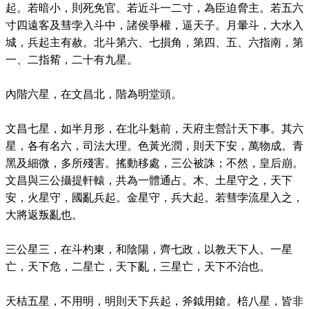
起。若暗小，則死免官。若近斗一二寸，為臣迫脅主。若五六
寸四遠客及彗孛入斗中，諸侯爭權，逼天子。月暈斗，大水入
城，兵起主有赦。北斗第六、七損角，第四、五、六指南，第
一、二指觜，二十有九星。
內階六星，在文昌北，階為明堂頭。
文昌七星，如半月形，在北斗魁前，天府主營計天下事。其六
星，各有名六，司法大理。色黃光潤，則天下安，萬物成。青
黑及細微，多所殘害。搖動移處，三公被誅；不然，皇后崩。
文昌與三公攝提軒轅，共為一體通占。木、土星守之，天下
安，火星守，國亂兵起。金星守，兵大起。若彗孛流星入之，
大將返叛亂也。
三公星三，在斗杓東，和陰陽，齊七政，以教天下人。一星
亡，天下危，二星亡，天下亂，三星亡，天下不治也。
天桔五星，不用明，明則天下兵起，斧鉞用鎗。棓八星，皆非