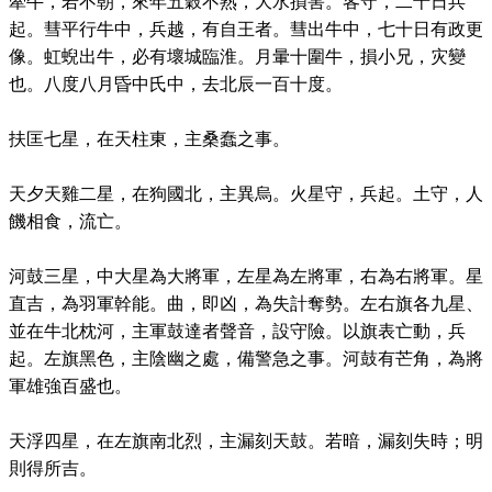
牽牛，若不朝，來年五穀不熟，大水損害。客守，二十日兵
起。彗平行牛中，兵越，有自王者。彗出牛中，七十日有政更
像。虹蜺出牛，必有壞城臨淮。月暈十圍牛，損小兄，灾變
也。八度八月昏中氏中，去北辰一百十度。
扶匡七星，在天柱東，主桑蠢之事。
天夕天雞二星，在狗國北，主異烏。火星守，兵起。土守，人
饑相食，流亡。
河鼓三星，中大星為大將軍，左星為左將軍，右為右將軍。星
直吉，為羽軍幹能。曲，即凶，為失計奪勢。左右旗各九星、
並在牛北枕河，主軍鼓達者聲音，設守險。以旗表亡動，兵
起。左旗黑色，主陰幽之處，備警急之事。河鼓有芒角，為將
軍雄強百盛也。
天浮四星，在左旗南北烈，主漏刻天鼓。若暗，漏刻失時；明
則得所吉。