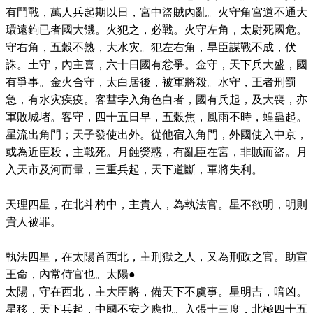
有鬥戰，萬人兵起期以日，宮中盜賊內亂。火守角宮道不通大
環遠鉤已者國大饑。火犯之，必戰。火守左角，太尉死國危。
守右角，五穀不熟，大水灾。犯左右角，旱臣謀戰不成，伏
誅。土守，內主喜，六十日國有忿爭。金守，天下兵大盛，國
有爭事。金火合守，太白居後，被軍將殺。水守，王者刑罰
急，有水灾疾疫。客彗孛入角色白者，國有兵起，及大喪，亦
軍敗城堵。客守，四十五日早，五穀焦，風雨不時，蝗蟲起。
星流出角門；天子發使出外。從他宿入角門，外國使入中京，
或為近臣殺，主戰死。月蝕熒惑，有亂臣在宮，非賊而盜。月
入天市及河而暈，三重兵起，天下道斷，軍將失利。
天理四星，在北斗杓中，主貴人，為執法官。星不欲明，明則
貴人被罪。
執法四星，在太陽首西北，主刑獄之人，又為刑政之官。助宣
王命，內常侍官也。太陽●
太陽，守在西北，主大臣將，備天下不虞事。星明吉，暗凶。
星移，天下兵起，中國不安之應也。入張十三度，北極四十五