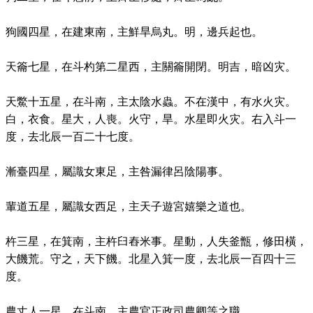
狗國四星，在建東南，主鮮旱烏丸。明，邊兵起也。
天籥七星，在斗杓第二星西，主關籥開閉。明吉，暗凶灾。
天鱉十五星，在斗南，主太陰水蟲。不在漢中，有水火灾。
白，衣食。星大，人喪。火守，旱。水星即火灾。右入斗一
度，去北辰一百二十七度。
漸臺四星，屬識女東足，主咎漏律呂陰陽事。
輩道五星，屬識女西足，主天子遊宮嬉樂之道也。
杵三星，在箕南，主杵臼舂米事。星動，人失釜甑，修田橫，
大饑荒。守之，天下饑。北星入箕一度，去北辰一百四十三
度。
農丈人一星，在斗南，主農官正政司農卿等之職。