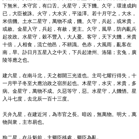
下無米。木守宮，有口舌。火星守，天下饑。久守，環達成鉤
已，大臣被誅。火守，大水灾，平溢澤。若十月守之，大水，
米倍饑。土水二星守，萬物不成，饑。久守，兵起，或米貴，
或赦。金星入守，兵起，有赦，更主。久守，風旱，防內亂兵
起攻政。水星守，穀不豐入，大人憂。客守，天下大饑，米貴
十倍，人相食，流亡他邑，不耕識。色赤，大風雨，亂客在
南，旱。訃日月五星入之中天，下兵起滄州、洛陽；玄兔，廣
陵等應之也。
建六星，在南斗北，天之都開三光道也。主司七耀行得失，十
一月甲子冬至大應治政之宿所起也。木星守，水灾，米貴，多
病。金星守，萬物不成。久惡等守，惡。水星守，人饑恓。星
入斗七度，去北辰一百十三度。
天弁九星，在建近河，為市官之長。暗凶，無萬物。明大，萬
物與衆，主市易也。
狗二星，在斗魁前，主卿臣移處，卿臣為亂。