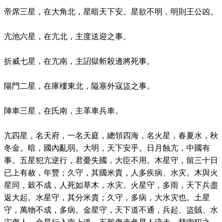
帝席三星，在大角北，星暗天下安。星欲不明，明則王公凶。
亢池六星，在亢北，主度送迎之事。
折威七星，在亢南，主詔獄斬殺邊將死事。
陽門二星，在庫樓東北，隘塞外寇盜之事。
陣車三星，在氏南，主革車兵車。
亢四星，名天府，一名天庭，總領四海，名火星，春夏水，秋
冬金。暗，國內亂弱。大明，天下安乎。日月蝕亢，中國有
事。五星犯亢逆行，君憂失國，大臣不用。木星守，留三十日
已上有赦，年豐；久守，其國米貴，人多疾病、水灾。木與火
星同，穀不成，人死如草木，水灾。火星守，多雨，天下兵盡
返大起。水星守，其分米貴；久守，多病，大水灾也。土星
守，萬物不成，多病。金星守，天下道不通，兵起、盜賊、水