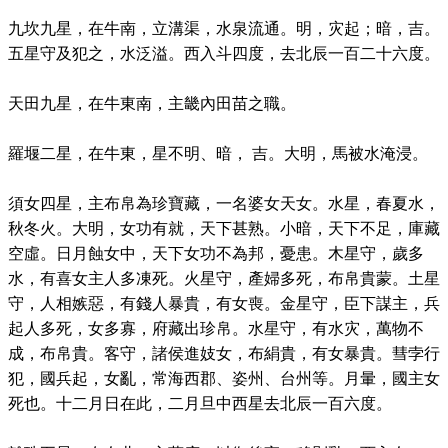
九坎九星，在牛南，立溝渠，水泉流通。明，灾起；暗，吉。
五星守及犯之，水泛溢。西入斗四度，去北辰一百二十六度。
天田九星，在牛東南，主畿內田苗之職。
羅堰二星，在牛東，星不明、暗， 吉。大明，馬被水淹浸。
須女四星，主布帛為珍寶藏，一名婆女天女。水星，春夏水，
秋冬火。大明，女功有就，天下甚熟。小暗，天下不足，庫藏
空虛。日月蝕女中，天下女功不為邦，憂患。木星守，歲多
水，有喜女主人多凍死。火星守，產婦多死，布帛貴蒙。土星
守，人相嫉惡，有錢人暴貴，有女喪。金星守，臣下謀主，兵
起人多死，女多寡，府藏出珍帛。水星守，有水灾，萬物不
成，布帛貴。客守，諸侯進妓女，布絹貴，有女暴貴。彗孛行
犯，國兵起，女亂，常海西郡、姿州、台州等。月暈，國主女
死也。十二月日在此，二月旦中西星去北辰一百六度。