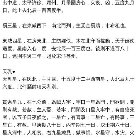
出中道，太平許徐、穎州。月暈圍房心，灾疫、凶，五度九月
日。此上去北辰一百四度半。
罰三星，在東咸西下，南北而列，主受金罰贖，市布租也。
東咸四星，在房東北，主防婬佚。木在北守而搖動，天子婬佚
過度。星南入心二度，去北辰一百三度也。後則不過百八十
日，遠則不過三年，起於宋汴等州。
天乳●
天乳星，在氏北，主甘露。十五度十二中西南星，去北辰九十
六度。北件屬前項天乳別。
貫索星九，在七公前，為賊人牢，牢口一星為門，門欲開，開
則有赦。若赦，主人憂。若牢，門閉及口星入牢中，有自絞死
者，以五子日夜候之。一星亡，有喜事；二星亡，有爵事，三
星亡，有赦。甲庚期八十日，丙辛期七十日，戊壬期六十日。
星入河中，人相食。右九星總見，獄事煩。水星守，水灾。火