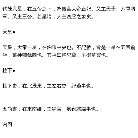
鉤陳六星，在五帝之下，為後宮大帝正妃。又主天子、六軍將
軍。又主三公。若星暗，人主凶惡之象矣。
天皇●
天皇，大帝一星，在鉤陳中央也。不記數，皆是一星在五帝前
坐，萬神輔錄圖也。其神曰耀鬼寶，主御草靈也。
柱下●
柱下史，在北辰東，主左右史，記過事也。
五尚書，在東南維，主納言，夙夜諮謀事也。
內廚