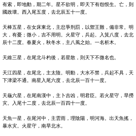
有索，即地動，期二年。星不欲明，即天下有怨恨生。亡，則
國政壞。西入尾五度，去北辰五十一度。
天棒五星，在女床東北，主忿爭刑罰，以禦王難，備非常。明
大，有憂；微小，吉不用明。火星守，兵起。入箕八度，去北
辰十二度。春夏火，秋冬水，主八風之始。一名析木。
天維三星，在尾北斗杓後，若星散，則天下不微名也。
天江四星，在尾北，主太陰。明動，大水不禁，兵起不具，天
下津梁不通。南星入尾六度，去北辰一百十一度。
天龜六星，在尾南漢中，主卜吉凶，明君臣。若火星守，旱撈
灾。入尾十二度，去北辰一百四十一度。
天魚一星，在尾河中，主雲雨，理陰陽，明河海。出天魚搖，
暴水灾。火星守，南旱北水。