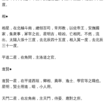
度。
相●
相星，在北極斗南，總領百司，常邦教，以佐帝王，安撫國
家，集衆事，冢宰之佐。星明吉，暗凶。亡相死。不然，流
出。太陽入張十三度，去北辰四十五度，相入翼一度，去北辰
三十一度。
平道二星，在角間，主洛道之官。
進賢●
進賢一星，在平道西垣，卿相、薦舉、逸士、學官等之職也。
星明，賢士用進，暗，小人用。
天門二星，在左角南，主天門，侍晏、應對之所。