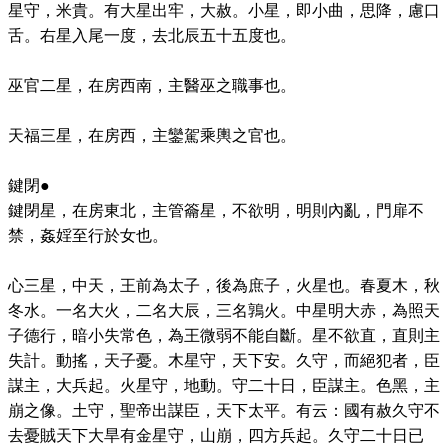
星守，米貴。有大星出牢，大赦。小星，即小曲，思降，慮口
舌。右星入尾一度，去北辰五十五度也。
巫官二星，在房西南，主醫巫之職事也。
天福三星，在房西，主鑾駕乘輿之官也。
鍵閉●
鍵閉星，在房東北，主管籥星，不欲明，明則內亂，門扉不
禁，姦婬至行於女也。
心三星，中天，王前為太子，後為庶子，火星也。春夏木，秋
冬水。一名大火，二名大辰，三名鶉火。中星明大赤，為照天
子德行，暗小失常色，為王微弱不能自斷。星不欲直，直則主
失計。動搖，天子憂。木星守，天下安。久守，而絕犯者，臣
謀主，大兵起。火星守，地動。守二十日，臣謀主。色黑，主
崩之像。土守，聖帝出謀臣，天下太平。有云：國有赦久守不
去憂賊天下大旱有金星守，山崩，四方兵起。久守二十日已