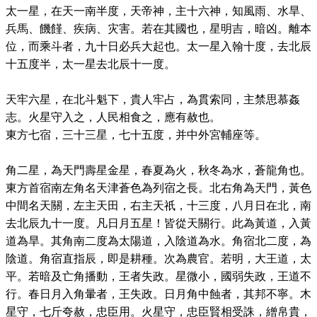
太一星，在天一南半度，天帝神，主十六神，知風雨、水旱、
兵馬、饑饉、疾病、灾害。若在其國也，星明吉，暗凶。離本
位，而乘斗者，九十日必兵大起也。太一星入翰十度，去北辰
十五度半，太一星去北辰十一度。
天牢六星，在北斗魁下，貴人牢占，為貫索同，主禁思慕姦
志。火星守入之，人民相食之，應有赦也。
東方七宿，三十三星，七十五度，并中外宮輔座等。
角二星，為天門壽星金星，春夏為火，秋冬為水，蒼龍角也。
東方首宿南左角名天津蒼色為列宿之長。北右角為天門，黃色
中間名天關，左主天田，右主天祇，十三度，八月日在北，南
去北辰九十一度。凡日月五星！皆從天關行。此為黃道，入黃
道為旱。其角南二度為太陽道，入陰道為水。角宿北二度，為
陰道。角宿直指辰，即是耕種。次為農官。若明，大王道，太
平。若暗及亡角播動，王者失政。星微小，國弱失政，王道不
行。春日月入角暈者，王失政。日月角中蝕者，其邦不寧。木
星守，七斤夸赦，忠臣用。火星守，忠臣賢相受誅，繒帛貴，