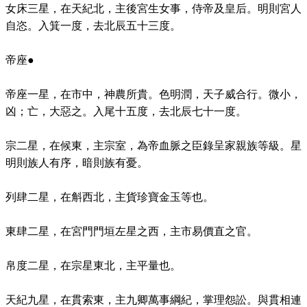
女床三星，在天紀北，主後宮生女事，侍帝及皇后。明則宮人
自恣。入箕一度，去北辰五十三度。
帝座●
帝座一星，在市中，神農所貴。色明潤，天子威合行。微小，
凶；亡，大惡之。入尾十五度，去北辰七十一度。
宗二星，在候東，主宗室，為帝血脈之臣錄呈家親族等級。星
明則族人有序，暗則族有憂。
列肆二星，在斛西北，主貨珍寶金玉等也。
東肆二星，在宮門門垣左星之西，主市易價直之官。
帛度二星，在宗星東北，主平量也。
天紀九星，在貫索東，主九卿萬事綱紀，掌理怨訟。與貫相連