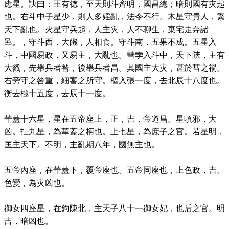
應星。訣曰：王有德，至天則斗齊明，國昌總；暗則國有灾起
也。右斗中子星少，則人多婬亂，法令不行。木星守貴人，繁
天下亂也。火星守兵起，人主灾，人不聊生，棄宅走奔諸
邑。，守斗西，大饑，人相食。守斗南，五果不成。五星入
斗，中國易政，又易主，大亂也。彗孛入斗中，天下陝，主有
大戮，先舉兵者咎，後舉兵者昌。其國主大灾，甚於彗之禍。
右旁守之咎重，細審之所守。樞入張一度，去北辰十八度也。
衡去極十五度，去辰十一度。
華蓋十六星，星在五帝座上，正，吉，帝道昌。星頃邪，大
凶。扛九星，為華蓋之柄也。上七星，為庶子之官。若星明，
匡主天下。不明，主亂期八年，國無主也。
五帝內座，在華蓋下，覆帝座也。五帝同座也，上色政，吉。
色變，為灾凶也。
御女四座星，在鈞陳北，主天子八十一御女妃，也后之官。明
吉，暗凶也。