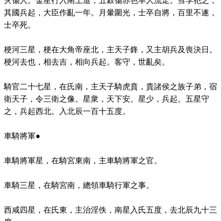
灾傷人。金星行入南上道，五穀傷赤色旱人流走。彗孛犯之，
其國兵起，大臣作亂一年。月暈圍光，士卒自將，百里不遂，
士卒死。
梗河三星，梗在大角帝座北，主天子鋒，又主胡兵及喪決日。
梗河去也，相去吉，相向兵起。客守，世亂矣。
騎官二十七星，在氏南，主天子騎虎賁，貴諸侯之族子弟，宿
衛天子，令三衛之像。星衆，天下安。星少，兵起。五星守
之，兵起西北。入北辰一百十五度。
車騎將軍●
車騎將軍星，在騎宮東南，主車騎將軍之官。
車騎三星，在騎宮南，總領車騎行軍之事。
西咸四星，在氏東，主治淫佚，南星入氏五度，去北辰九十三