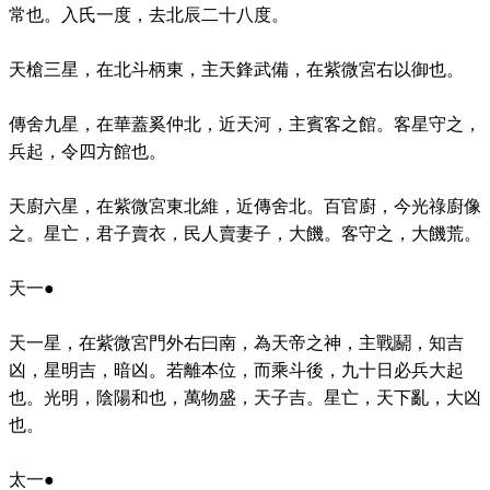
常也。入氏一度，去北辰二十八度。
天槍三星，在北斗柄東，主天鋒武備，在紫微宮右以御也。
傳舍九星，在華蓋奚仲北，近天河，主賓客之館。客星守之，
兵起，令四方館也。
天廚六星，在紫微宮東北維，近傳舍北。百官廚，今光祿廚像
之。星亡，君子賣衣，民人賣妻子，大饑。客守之，大饑荒。
天一●
天一星，在紫微宮門外右曰南，為天帝之神，主戰鬬，知吉
凶，星明吉，暗凶。若離本位，而乘斗後，九十日必兵大起
也。光明，陰陽和也，萬物盛，天子吉。星亡，天下亂，大凶
也。
太一●