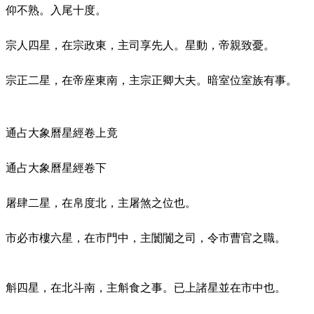
仰不熟。入尾十度。
宗人四星，在宗政東，主司享先人。星動，帝親致憂。
宗正二星，在帝座東南，主宗正卿大夫。暗室位室族有事。
通占大象曆星經卷上竟
通占大象曆星經卷下
屠肆二星，在帛度北，主屠煞之位也。
市必市樓六星，在市門中，主闤闠之司，令市曹官之職。
斛四星，在北斗南，主斛食之事。已上諸星並在市中也。