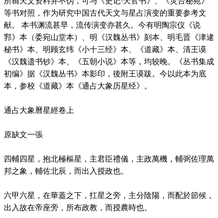
所辑天文资料并不伪，可与《史记·天官书》、《灵台秘苑》
等书对照，作为研究中国古代天文与星占演变的重要参考文
献。 本书渊流甚早，流传演变亦甚久。今有明陶宗仪《说
郛》本（委宛山堂本）、明《汉魏丛书》刻本、明毛晋《津逮
秘书》本、明顾玄纬《小十三经》本、《道藏》本、清王谟
《汉魏遗书钞》本、《五朝小说》本等，均较晚。《丛书集成
初编》据《汉魏丛书》本影印，後附王谟跋。今以此本为底
本，参校《道藏》本《通占大象历星经》。
通占大象曆星經卷上
原缺文一張
四輔四星，抱北極樞星，主君臣禮儀，主政萬機，輔弼佐理萬
邦之象，輔佐北辰，而出入授政也。
六甲六星，在華蓋之下，扛星之旁，主分陰陽，而配於節候，
出入故在帝座旁，所布政教，而授農時也。