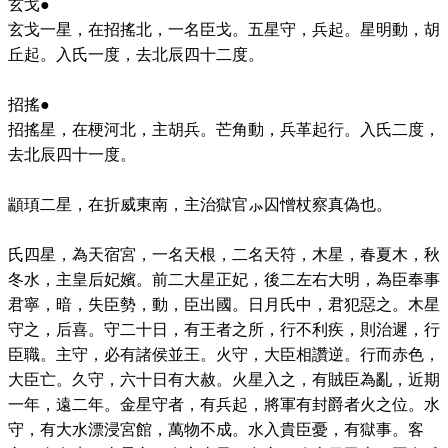
玄戈●
玄戈一星，在招搖北，一名臣戈。五星守，兵起。星明動，胡
丘起。入氏一度，去北辰四十二度。
招搖●
招搖星，在梗河北，主胡兵。芒角動，兵革起行。入氏二度，
去北辰四十一度。
顓頊二星，在折威東南，主治獄官⺗囚憎杖察真偽也。
氏四星，為天宿宮，一名天根，二名天符，木星，春夏木，秋
冬水，主皇后妃嬪。前二大星正妃，後二左右大明，為臣奉事
君寧，暗，失臣勢，動，臣出國。日月氏中，君犯惡之。木星
守之，后喜。守二十日，有王者之所，行不利疾，則治遲，行
臣職。主守，必有諸侯並王。火守，大臣相讚逆。行而赤色，
大臣亡。久守，六十日有大赦。火星入之，有賊臣為亂，近期
一年，遠二年。金星守者，有兵起，將軍有封爵者火之位。水
守，有大水漂浸宮館，萬物不成。水入貴臣憂，有獄事。客