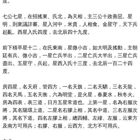
度。
七公七星，在招搖東、氏北，為天相，主三公十政善惡。星
明，則衆議詳審。星入河中，米貴，人相食。金星守，天下兵
起亂。西星入氏四度，去北辰四十九度。
前下積卒星十二，在氏東南，星微小吉，如大明及搖動，主朝
廷有兵。微小吉，一星亡兵半出，二星亡兵大半出，三星亡兵
盡出。五星守，兵起。星西入氏十三度，去北辰一百二十四
度。
房四星，名天府，管四方，一名天旗，二名天駟，三名天龍，
四名天馬，五名天衡，六為明堂，是火星，春夏水，秋冬火。
房為四表，表三道，日月五星常道也。上第一星，名為右服次
將，其名陽環上道。二星名右膠上相，其名中道。三名左服次
將，其名下道。四名左膠上相，總四輔。左縿、左服，云東方
及南方可用兵；右膠、右服，云西方、北方不可用兵。