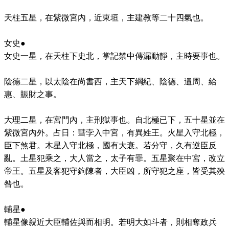
天柱五星，在紫微宮內，近東垣，主建教等二十四氣也。
女史●
女史一星，在天柱下史北，掌記禁中傳漏動靜，主時要事也。
陰德二星，以太陰在尚書西，主天下綱紀、陰德、遺周、給
惠、賑財之事。
大理二星，在宮門內，主刑獄事也。自北極已下，五十星並在
紫微宮內外。占日：彗孛入中宮，有異姓王。火星入守北極，
臣下煞君。木星入守北極，國有大衰。若分守，久有逆臣反
亂。土星犯乘之，大人當之，太子有罪。五星聚在中宮，改立
帝王。五星及客犯守鉤陳者，大臣凶，所守犯之座，皆受其殃
咎也。
輔星●
輔星像親近大臣輔佐與而相明。若明大如斗者，則相奪政兵