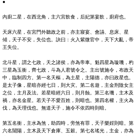
●
內廚二星，在西北角，主六宮飲食，后妃第宴飲，廚府也。
天床六星，在宮門外聽政之前，亦主寢宴、會讌、息床、星
傾，天子不安，失位也。訣曰：火入紫微官中，天下大亂，帝
王失位。
北斗星，謂之七政，天之諸侯，亦為帝車。魁四星為璇璣，杓
三星為玉衝，齊七政，斗為人君號令之。主出號施令，布政天
中，臨制四方。第一名天樞，為土星，主陽德，亦曰政星也。
是太子像，星暗亦經七日，則大灾。第二名遊，主金刑陰女主
之位，主月及法。若星暗經六日，則月蝕。第三名璣，主木及
禍，亦名金星。若天子不愛百姓，則暗也。第四名權，主火為
伐，為天理伐也。無道天子，施令不依四時則暗。
第五名衝，主水為煞，助四時，旁煞有罪，天子樂婬則暗。第
六名闓陽，主木及天下倉庫、五穀。第七名瑤光，主金，亦為