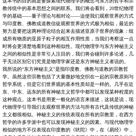
这本书的目的就是要探索现代物理学的概念与东方的哲学和宗
教传统中的基本思想之间的联系。我们将会看到，20世纪物理
学的基础——量子理论与相对论——迫使我们观察世界的方式
与印度教、佛教或道教信徒观察世界的方式极为相似，最近的
努力是要把这两种理论结合起来去描述亚原子世界的现象：组
成所有物质的亚原子粒子的相互作用性质，当我们考察这一点
时将会更清楚地看到这种相似性。现代物理学与东方神秘主义
之间的相似性是非常引人注目的，我们将会碰到许多论述，几
乎无法区别它们究竟是物理学家还是东方神秘主义者说的。
我所说的“东方神秘主义”是指印度教、佛教与道教的宗教哲
学。虽然这些宗教包括了大量微妙地交织在一起的宗教原则与
哲学系统，但是它们世界观的基本性质却是一样的。几乎在近
东、中东、远东的所有神秘主义哲学中都可以发现某种程度的
这种观点。这本书是用更一般化的语言来描述，这就是说，现
代物理学引导我们去观察世界的方法与所有古代及传统的神秘
主义都很相似。神秘主义的传统表现在所有的宗教里，在西方
哲学的许多学派中也可以发现神秘主义的因素。与现代物理学
相似的地方不仅表现在印度教的《吠陀》中，在《易经》中，