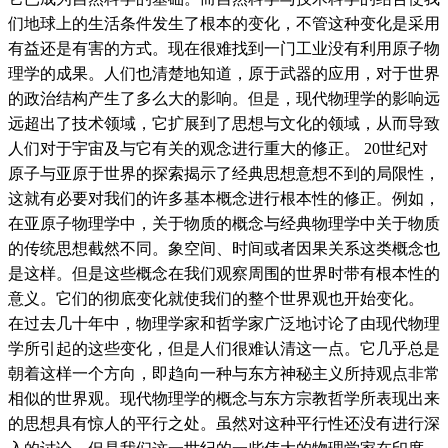
们地球上的生活条件发生了根本的变化，不管这种变化是采用
有益还是有害的方式。现在很难找到一门工业没有利用原子物
理学的成果。人们也清楚地知道，原于武器的应用，对于世界
的政治结构产生了多么大的影响。但是，现代物理学的影响远
远超出了技术领域，它扩展到了思想与文化的领域，从而导致
人们对于宇宙及与它有关的观念进行重大的修正。 20世纪对
原子与亚原于世界的探索揭示了经典思想意想不到的局限性，
这就有必要对我们的许多基本概念进行根本性的修正。例如，
在亚原子物理学中，关于物质的概念与经典物理学中关于物质
的传统思想截然不同。象空间、时间或者因果关系这类概念也
是这样。但是这些概念在我们观察周围的世界时带有根本性的
意义。它们的彻底变化就使我们的整个世界观也开始变化。
在过去几十年中，物理学家和哲学家广泛地讨论了由现代物理
学所引起的这些变化，但是人们很难认清这一点。它几乎总是
朝着这样一个方向，即趋向一种与东方神秘主义所持观点非常
相似的世界观。现代物理学的概念与东方宗教哲学所表现出来
的思想具有惊人的平行之处。虽然对这种平行性还没有进行深