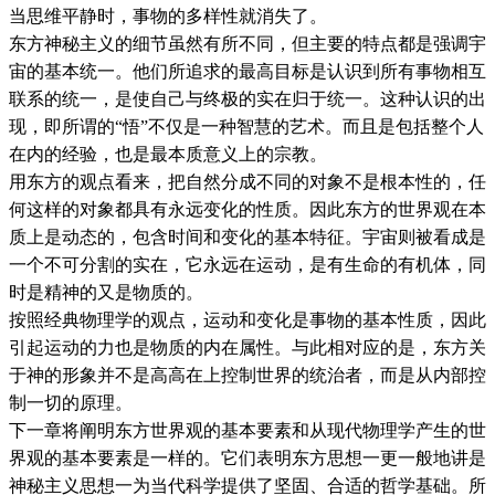
当思维平静时，事物的多样性就消失了。
东方神秘主义的细节虽然有所不同，但主要的特点都是强调宇
宙的基本统一。他们所追求的最高目标是认识到所有事物相互
联系的统一，是使自己与终极的实在归于统一。这种认识的出
现，即所谓的“悟”不仅是一种智慧的艺术。而且是包括整个人
在内的经验，也是最本质意义上的宗教。
用东方的观点看来，把自然分成不同的对象不是根本性的，任
何这样的对象都具有永远变化的性质。因此东方的世界观在本
质上是动态的，包含时间和变化的基本特征。宇宙则被看成是
一个不可分割的实在，它永远在运动，是有生命的有机体，同
时是精神的又是物质的。
按照经典物理学的观点，运动和变化是事物的基本性质，因此
引起运动的力也是物质的内在属性。与此相对应的是，东方关
于神的形象并不是高高在上控制世界的统治者，而是从内部控
制一切的原理。
下一章将阐明东方世界观的基本要素和从现代物理学产生的世
界观的基本要素是一样的。它们表明东方思想一更一般地讲是
神秘主义思想一为当代科学提供了坚固、合适的哲学基础。所