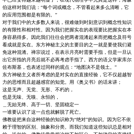
伯这样对我们说：“每个词或概念，不管看起来多么清晰，它
的应用范围都是有限的。”
对于我们中的大多数人来说，很难做到时刻意识到概念性知识
的有限性和相对性。因为我们把握实在的表现要比把握实在本
身容易得多。因此我们往往会把两者混淆起来而把概念及符号
看成就是实在。东方神秘主义的主要目的之一就是要使我们避
免这种混淆。禅宗说过，在表示月亮时需要手指，但是一旦认
出它所指的月亮后就不必再考虑手指了。西方的语义学家库尔
佐布斯基，也表述过同样的观点：“地图决不是领土。”
东方神秘主义者所考虑的是对实在的直接经验，它不仅超越智
力的思维而且超越感官的知觉。用《奥义书》的话未讲；
这是无声、无党、无形、不朽的，
也是无味、无嗅、永恒的，
＿无始无终、高于一切、坚固稳定一
一谁要认识了这一点也就解脱了死亡。
佛教徒把来自这种经验的知识称为“绝对”的知识。因为它不依
赖于理智的区别、抽象和分类。而我们知道这些知识总是相对