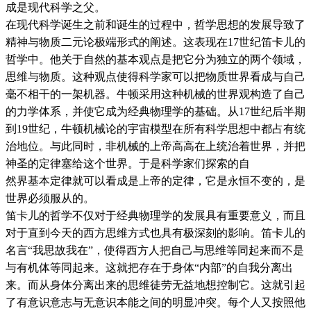
成是现代科学之父。
在现代科学诞生之前和诞生的过程中，哲学思想的发展导致了
精神与物质二元论极端形式的阐述。这表现在17世纪笛卡儿的
哲学中。他关于自然的基本观点是把它分为独立的两个领域，
思维与物质。这种观点使得科学家可以把物质世界看成与自己
毫不相干的一架机器。牛顿采用这种机械的世界观构造了自己
的力学体系，并使它成为经典物理学的基础。从17世纪后半期
到19世纪，牛顿机械论的宇宙模型在所有科学思想中都占有统
治地位。与此同时，非机械的上帝高高在上统治着世界，并把
神圣的定律塞给这个世界。于是科学家们探索的自
然界基本定律就可以看成是上帝的定律，它是永恒不变的，是
世界必须服从的。
笛卡儿的哲学不仅对于经典物理学的发展具有重要意义，而且
对于直到今天的西方思维方式也具有极深刻的影响。笛卡儿的
名言“我思故我在”，使得西方人把自己与思维等同起来而不是
与有机体等同起来。这就把存在于身体“内部”的自我分离出
来。而从身体分离出来的思维徒劳无益地想控制它。这就引起
了有意识意志与无意识本能之间的明显冲突。每个人又按照他