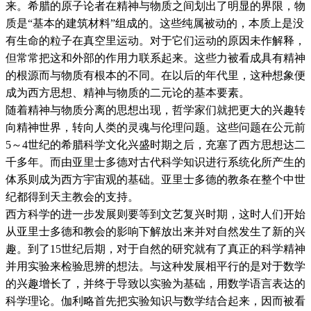
来。希腊的原子论者在精神与物质之间划出了明显的界限，物
质是“基本的建筑材料”组成的。这些纯属被动的，本质上是没
有生命的粒子在真空里运动。对于它们运动的原因未作解释，
但常常把这和外部的作用力联系起来。这些力被看成具有精神
的根源而与物质有根本的不同。在以后的年代里，这种想象便
成为西方思想、精神与物质的二元论的基本要素。
随着精神与物质分离的思想出现，哲学家们就把更大的兴趣转
向精神世界，转向人类的灵魂与伦理问题。这些问题在公元前
5～4世纪的希腊科学文化兴盛时期之后，充塞了西方思想达二
千多年。而由亚里士多德对古代科学知识进行系统化所产生的
体系则成为西方宇宙观的基础。亚里士多德的教条在整个中世
纪都得到天主教会的支持。
西方科学的进一步发展则要等到文艺复兴时期，这时人们开始
从亚里士多德和教会的影响下解放出来并对自然发生了新的兴
趣。到了15世纪后期，对于自然的研究就有了真正的科学精神
并用实验来检验思辨的想法。与这种发展相平行的是对于数学
的兴趣增长了，并终于导致以实验为基础，用数学语言表达的
科学理论。伽利略首先把实验知识与数学结合起来，因而被看