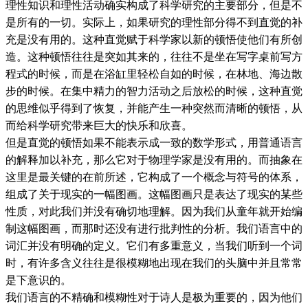
理性知识和理性活动确实构成了科学研究的主要部分，但是不
是所有的一切。实际上，如果研究的理性部分得不到直觉的补
充是没有用的。这种直觉赋于科学家以新的顿悟使他们有所创
造。这种顿悟往往是突如其来的，往往不是坐在写字桌前写方
程式的时候，而是在浴缸里轻松自如的时候，在林地、海边散
步的时候。在集中精力的智力活动之后放松的时候，这种直觉
的思维似乎得到了恢复，并能产生一种突然而清晰的顿悟，从
而给科学研究带来巨大的快乐和欣喜。
但是直觉的顿悟如果不能表示成一致的数学形式，用普通语言
的解释加以补充，那么它对于物理学家是没有用的。而抽象在
这里是最关键的在前所述，它构成了一个概念与符号的体系，
组成了关于现实的一幅图画。这幅图画只是表达了现实的某些
性质，对此我们并没有确切地理解。因为我们从童年就开始编
制这幅图画，而那时还没有进行批判性的分析。我们语言中的
词汇并没有明确的定义。它们有多重意义，当我们听到一个词
时，有许多含义往往是很模糊地出现在我们的头脑中并且常常
是下意识的。
我们语言的不精确和模糊性对于诗人是极为重要的，因为他们