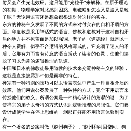
射又会产生光电效应。这只能用“光粒子”来解释。在原子理论
的初期，物理学家对此感到困惑。电磁幅射怎么又是波又是粒
子呢？无论用语言还是想象都很难对付这样的实在。
东方的神秘主义发展了不同的方式来对付实在的自相矛盾的方
面。印度教是采用神话式的语言。佛教和道教对于这种自相矛
盾的地方并不掩盖而是加以强调。老子的《道德经》就是以一
种令人费解、似乎不合逻辑的风格写成的。它充满了迷人的矛
盾，它那有力而富有诗意的语言捕获了读者的心灵，使他们摆
脱了习以为常的逻辑推理的轨道。
中国和日本的佛教徒采用道教的技术来交流神秘主义的经验，
这就是直接披露那种似是而非的特点。
禅宗有一种特别的技巧可以以语言表达中产生一种自相矛盾的
效应。他们用说公案发展了一种独特的方式，完全不用语言来
传授他们的教义。所谓公案是一种精心设计的荒谬的谜，为了
使禅宗的弟子以奇特的方式认识到逻辑推理的局限性。它们要
设计成使学生在停止思维的一刹那正好能不用语言体验到实
在。
有一个著名的公案叫做《赵州狗子》，“赵州和尚因僧问。狗