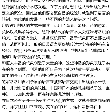
实在的体验，而不是对这种经验的描述。因此，他们一般都对
这种描述的分析不感兴趣。在东方的思想中也从未出现过严格
定义的概念。因此当他们要交流自己的经验时就遇到了语言的
限制。为此他们发展了一些不同的方法来解决这个问题。
印度教用神话的方式来描述，运用了隐喻、象征、诗的想象、
类比以及讽喻等形式。这种神话式的语言不太受逻辑与常识的
约束。它们富有魅力，常常模棱两可，富于想象而不是那么精
确，从而可以比一般的日常语言更好地传达对实在的神秘主义
经验。按照阿难·库玛拉斯瓦米的说法，“神话最出色地体现了
能够用语言表达的绝对真理。”
印度人丰富的想象创造了大量的神。这些神话的形象表现了实
在的各个侧面。创造他们不仅是为了使这些故事更加动人，更
重要的是为了传递作为神秘主义经验基础的哲学教义。
道家常常用自相矛盾的语言来披露语言交流中出现的不一致
性，并指出它们的局限性。中国和日本的佛教徒继承了这一点
并进一步加以发展，而在禅宗那儿达到了顶峰。
在日本还有另外一种表述哲学观点的方式，这就是非常精练的
诗。禅宗往往用它来表示实在的“真如”。这种宗教诗在徘