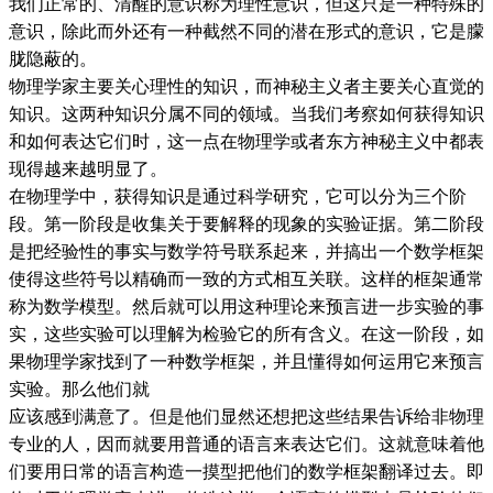
我们正常的、清醒的意识称为理性意识，但这只是一种特殊的
意识，除此而外还有一种截然不同的潜在形式的意识，它是朦
胧隐蔽的。
物理学家主要关心理性的知识，而神秘主义者主要关心直觉的
知识。这两种知识分属不同的领域。当我们考察如何获得知识
和如何表达它们时，这一点在物理学或者东方神秘主义中都表
现得越来越明显了。
在物理学中，获得知识是通过科学研究，它可以分为三个阶
段。第一阶段是收集关于要解释的现象的实验证据。第二阶段
是把经验性的事实与数学符号联系起来，并搞出一个数学框架
使得这些符号以精确而一致的方式相互关联。这样的框架通常
称为数学模型。然后就可以用这种理论来预言进一步实验的事
实，这些实验可以理解为检验它的所有含义。在这一阶段，如
果物理学家找到了一种数学框架，并且懂得如何运用它来预言
实验。那么他们就
应该感到满意了。但是他们显然还想把这些结果告诉给非物理
专业的人，因而就要用普通的语言来表达它们。这就意味着他
们要用日常的语言构造一摸型把他们的数学框架翻译过去。即