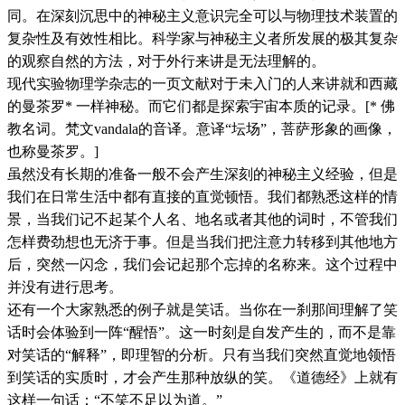
同。在深刻沉思中的神秘主义意识完全可以与物理技术装置的
复杂性及有效性相比。科学家与神秘主义者所发展的极其复杂
的观察自然的方法，对于外行来讲是无法理解的。
现代实验物理学杂志的一页文献对于未入门的人来讲就和西藏
的曼茶罗* 一样神秘。而它们都是探索宇宙本质的记录。[* 佛
教名词。梵文vandala的音译。意译“坛场”，菩萨形象的画像，
也称曼茶罗。]
虽然没有长期的准备一般不会产生深刻的神秘主义经验，但是
我们在日常生活中都有直接的直觉顿悟。我们都熟悉这样的情
景，当我们记不起某个人名、地名或者其他的词时，不管我们
怎样费劲想也无济于事。但是当我们把注意力转移到其他地方
后，突然一闪念，我们会记起那个忘掉的名称来。这个过程中
并没有进行思考。
还有一个大家熟悉的例子就是笑话。当你在一刹那间理解了笑
话时会体验到一阵“醒悟”。这一时刻是自发产生的，而不是靠
对笑话的“解释”，即理智的分析。只有当我们突然直觉地领悟
到笑话的实质时，才会产生那种放纵的笑。《道德经》上就有
这样一句话：“不笑不足以为道。”