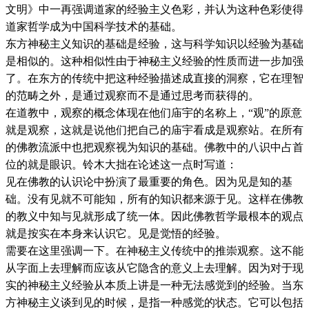
文明》中一再强调道家的经验主义色彩，并认为这种色彩使得
道家哲学成为中国科学技术的基础。
东方神秘主义知识的基础是经验，这与科学知识以经验为基础
是相似的。这种相似性由于神秘主义经验的性质而进一步加强
了。在东方的传统中把这种经验描述成直接的洞察，它在理智
的范畴之外，是通过观察而不是通过思考而获得的。
在道教中，观察的概念体现在他们庙宇的名称上，“观”的原意
就是观察，这就是说他们把自己的庙宇看成是观察站。在所有
的佛教流派中也把观察视为知识的基础。佛教中的八识中占首
位的就是眼识。铃木大拙在论述这一点时写道：
见在佛教的认识论中扮演了最重要的角色。因为见是知的基
础。没有见就不可能知，所有的知识都来源于见。这样在佛教
的教义中知与见就形成了统一体。因此佛教哲学最根本的观点
就是按实在本身来认识它。见是觉悟的经验。
需要在这里强调一下。在神秘主义传统中的推崇观察。这不能
从字面上去理解而应该从它隐含的意义上去理解。因为对于现
实的神秘主义经验从本质上讲是一种无法感觉到的经验。当东
方神秘主义谈到见的时候，是指一种感觉的状态。它可以包括