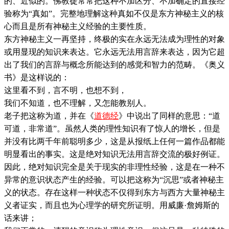
的、近似的。佛教徒常常把这种不加区分、不加确定的直接经
验称为“真如”。完整地理解这种真如不仅是东方神秘主义的核
心而且是所有神秘主义经验的主要性质。
东方神秘主义一再坚持，终极的实在永远无法成为理性的对象
或用显现的知识来表达。它永远无法用言辞来表达，因为它超
出了我们的言辞与概念所能达到的感觉和智力的范畴。《奥义
书》是这样说的：
这里看不到，言不明，也想不到，
我们不知道，也不理解，又怎能教别人。
老子把这称为道，并在《
道德经
》中说出了同样的意思：“道
可道，非常道”。虽然人类的理性知识有了惊人的增长，但是
并没有比两千年前聪明多少，这是从报纸上任何一篇作品都能
明显看出的事实。这是绝对知识无法用言辞交流的极好例证。
因此，绝对知识完全是关于现实的非理性经验，这是在一种不
异常的意识状态产生的经验。可以把这称为“沉思”或者神秘主
义的状态。存在这样一种状态不仅得到东方与西方大量神秘主
义者证实，而且也为心理学的研究所证明。用威廉·詹姆斯的
话来讲；