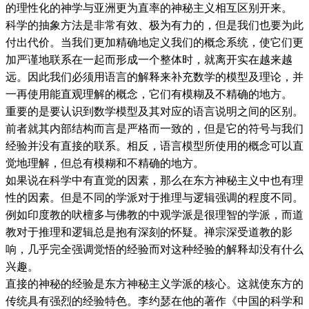
的理性化的神学与亚洲更为直率的神秘主义相互区别开来。
科学的抽象方法是非常有效、极为有力的，但是我们也要为此
付出代价。当我们更加精确地定义我们的概念系统，使它们更
加严谨地联系在一起而形成一个整体时，就离开实在越来越
远。因此我们必须用语言的解释来补充数学的模型及理论，并
一再使用能直观理解的概念，它们有模糊及不精确的地方。
重要的是要认识到数学模型及其对应的语言说明之间的区别。
前者就其内部结构而言是严格而一致的，但是它的符号与我们
经验并没有直接的联系。相反，语言模型所使用的概念可以直
觉地理解，但总有模糊和不精确的地方。
如果说在科学中有直觉的因素，那么在东方神秘主义中也有理
性的因素。但是不同的学派对于推理与逻辑强调的程度不同。
例如印度教的吠檀多与佛教的中观学派是很理智的学派，而道
教对于推理和逻辑总是抱有深刻的怀疑。禅宗深受道教的影
响，几乎完全强调觉悟的经验而对这种经验的解释却没有什么
兴趣。
直接的神秘的经验是东方神秘主义学派的核心。这就使东方的
传统具有强烈的经验特色。李约瑟在他的著作《中国的科学和