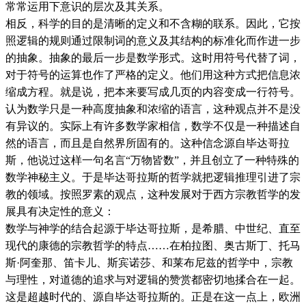
常常运用下意识的层次及其关系。
相反，科学的目的是清晰的定义和不含糊的联系。因此，它按
照逻辑的规则通过限制词的意义及其结构的标准化而作进一步
的抽象。抽象的最后一步是数学形式。这时用符号代替了词，
对于符号的运算也作了严格的定义。他们用这种方式把信息浓
缩成方程。就是说，把本来要写成几页的内容变成一行符号。
认为数学只是一种高度抽象和浓缩的语言，这种观点并不是没
有异议的。实际上有许多数学家相信，数学不仅是一种描述自
然的语言，而且是自然界所固有的。这种信念源自毕达哥拉
斯，他说过这样一句名言“万物皆数”，并且创立了一种特殊的
数学神秘主义。于是毕达哥拉斯的哲学就把逻辑推理引进了宗
教的领域。按照罗素的观点，这种发展对于西方宗教哲学的发
展具有决定性的意义：
数学与神学的结合起源于毕达哥拉斯，是希腊、中世纪、直至
现代的康德的宗教哲学的特点……在柏拉图、奥古斯丁、托马
斯·阿奎那、笛卡儿、斯宾诺莎、和莱布尼兹的哲学中，宗教
与理性，对道德的追求与对逻辑的赞赏都密切地揉合在一起。
这是超越时代的、源自毕达哥拉斯的。正是在这一点上，欧洲