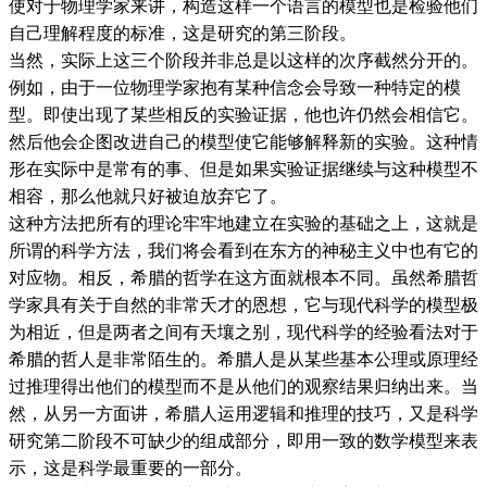
使对于物理学家来讲，构造这样一个语言的模型也是检验他们
自己理解程度的标准，这是研究的第三阶段。
当然，实际上这三个阶段并非总是以这样的次序截然分开的。
例如，由于一位物理学家抱有某种信念会导致一种特定的模
型。即使出现了某些相反的实验证据，他也许仍然会相信它。
然后他会企图改进自己的模型使它能够解释新的实验。这种情
形在实际中是常有的事、但是如果实验证据继续与这种模型不
相容，那么他就只好被迫放弃它了。
这种方法把所有的理论牢牢地建立在实验的基础之上，这就是
所谓的科学方法，我们将会看到在东方的神秘主义中也有它的
对应物。相反，希腊的哲学在这方面就根本不同。虽然希腊哲
学家具有关于自然的非常夭才的恩想，它与现代科学的模型极
为相近，但是两者之间有天壤之别，现代科学的经验看法对于
希腊的哲人是非常陌生的。希腊人是从某些基本公理或原理经
过推理得出他们的模型而不是从他们的观察结果归纳出来。当
然，从另一方面讲，希腊人运用逻辑和推理的技巧，又是科学
研究第二阶段不可缺少的组成部分，即用一致的数学模型来表
示，这是科学最重要的一部分。