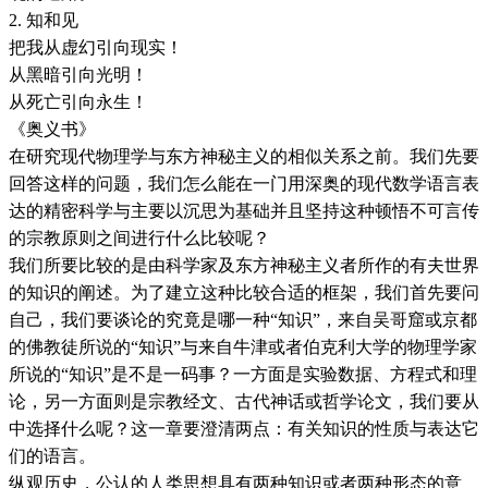
2. 知和见
把我从虚幻引向现实！
从黑暗引向光明！
从死亡引向永生！
《奥义书》
在研究现代物理学与东方神秘主义的相似关系之前。我们先要
回答这样的问题，我们怎么能在一门用深奥的现代数学语言表
达的精密科学与主要以沉思为基础并且坚持这种顿悟不可言传
的宗教原则之间进行什么比较呢？
我们所要比较的是由科学家及东方神秘主义者所作的有夫世界
的知识的阐述。为了建立这种比较合适的框架，我们首先要问
自己，我们要谈论的究竟是哪一种“知识”，来自吴哥窟或京都
的佛教徒所说的“知识”与来自牛津或者伯克利大学的物理学家
所说的“知识”是不是一码事？一方面是实验数据、方程式和理
论，另一方面则是宗教经文、古代神话或哲学论文，我们要从
中选择什么呢？这一章要澄清两点：有关知识的性质与表达它
们的语言。
纵观历史，公认的人类思想具有两种知识或者两种形态的意