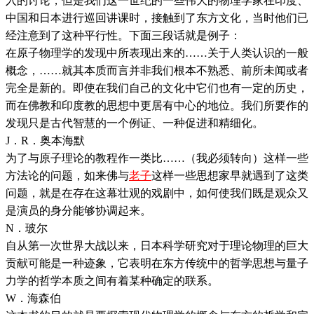
入的讨论，但是我们这一世纪的一些伟大的物理学家在印度、
中国和日本进行巡回讲课时，接触到了东方文化，当时他们已
经注意到了这种平行性。下面三段话就是例子：
在原子物理学的发现中所表现出来的……关于人类认识的一般
概念，……就其本质而言并非我们根本不熟悉、前所未闻或者
完全是新的。即使在我们自己的文化中它们也有一定的历史，
而在佛教和印度教的思想中更居有中心的地位。我们所要作的
发现只是古代智慧的一个例证、一种促进和精细化。
J．R．奥本海默
为了与原子理论的教程作一类比……（我必须转向）这样一些
方法论的问题，如来佛与
老子
这样一些思想家早就遇到了这类
问题，就是在存在这幕壮观的戏剧中，如何使我们既是观众又
是演员的身分能够协调起来。
N．玻尔
自从第一次世界大战以来，日本科学研究对于理论物理的巨大
贡献可能是一种迹象，它表明在东方传统中的哲学思想与量子
力学的哲学本质之间有着某种确定的联系。
W．海森伯