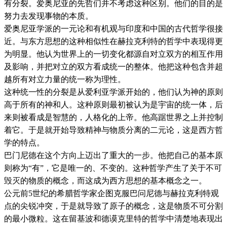
有分裂。爱奥尼亚的先哲们并不考虑这种区别。他们的目的是
努力去发现事物的本质。
爱奥尼亚学派的一元论和有机观与印度和中国的古代哲学很接
近。与东方思想的这种相似性在赫拉克利特的哲学中表现得更
为明显。他认为世界上的一切变化都源自对立双方的相互作用
及影响，并把对立的双方看成统一的整体。他把这种包含并超
越所有对立力量的统一称为理性。
这种统一性的分裂是从爱利亚学派开始的，他们认为神的原则
高于所有的神和人。这种原则最初被认为是宇宙的统一体，后
来则被看成是智慧的，人格化的上帝。他高踞世界之上并控制
着它。于是就开始导致精神与物质分离的二元论，这是西方哲
学的特点。
巴门尼德在这个方向上迈出了重大的一步。他把自己的基本原
则称为“有”，它是唯一的、不变的。这种哲学产生了关于不可
毁灭的物质的概念，而这成为西方思想的基本概念之一。
公元前5世纪的希腊哲学家企图克服巴问尼德与赫拉克利特观
点的尖锐冲突，于是就导致了原子的概念，这是物质不可分割
的最小微粒。这在留基波和德谟克里特的哲学中清楚地表现出