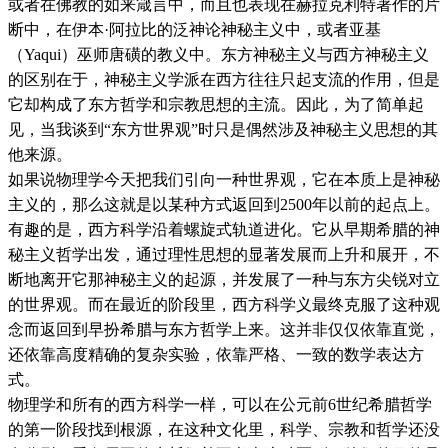
或者在佛教的如来箴言中，而且也表现在赫拉克利特著作的片
断中，在伊本·阿拉比的泛神论神秘主义中，或者亚基
（Yaqui）巫师唐磺的教义中。东方神秘主义与西方神秘主义
的区别在于，神秘主义学派在西方往往只起支流的作用，但是
它却构成了东方哲学和宗教思想的主流。因此，为了简单起
见，当我谈到“东方世界观”时只是偶然涉及神秘主义思想的其
他来源。
如果说物理学今天把我们引向一种世界观，它在本质上是神秘
主义的，那么这就是以某种方式返回到2500年以前的起点上。
有趣的是，西方科学沿着螺旋式轨道进化。它从早期希腊的神
秘主义哲学出发，通过理性思想的显著发展而上升和展开，不
断地离开它那神秘主义的起源，并发展了一种与东方尖锐对立
的世界观。而在最近的阶段里，西方科学义最终克服了这种观
念而返回到早扮希腊与东方哲学上来。这并非仅仅依靠直觉，
还依靠高度精确的复杂实验，依靠严格、一致的数学表达方
式。
物理学和所有的西方科学一样，可以在公元前6世纪希腊哲学
的第一阶段找到根源，在这种文化里，科学、宗教和哲学还没