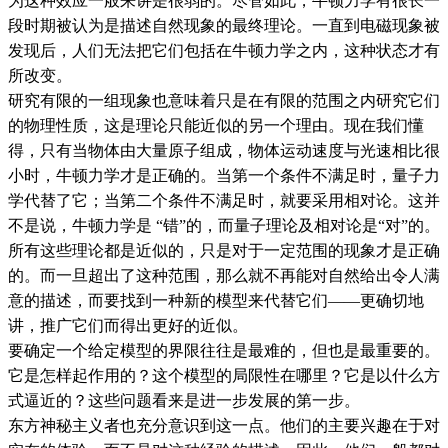
为这种效应一般来讲是很弱的。尽管如此，牛顿力学有很长一
段时期被认为是描述自然现象的最终理论。一直到电磁现象被
发现后，人们无法把它们包括在牛顿力学之内，这种状态才有
所改变。
研究有限的一组现象也意味着只是在有限的范围之内研究它们
的物理性质，这是理论只能近似的另一个理由。现在我们懂
得，只有当物体由大量原子组成，物体运动速度与光速相比很
小时，牛顿力学才是正确的。当第一个条件不满足时，量子力
学代替了它；当第二个条件不满足时，就要采用相对论。这并
不是说，牛顿力学是 “错”的，而量子理论及相对论是“对”的。
所有这些理论都是近似的，只是对于一定范围的现象才是正确
的。而一旦超出了这种范围，那么就不再能对自然给出令人满
意的描述，而要找到一种新的模型来代替它们——更确切地
讲，推广它们而得出更好的近似。
要确定一个给定模型的界限往往是最难的，但也是最重要的。
它是怎样起作用的？这个模型的局限性在哪里？它是以什么方
式逼近的？这些问题看来是进一步发展的第一步。
东方神秘主义者也充分意识到这一点。他们的主要兴趣在于对