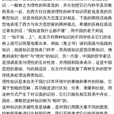
识，一般称之为理性的和直觉的，并分别把它们与科学及宗教
联系在一起。在西方往往推崇理性的科学知识而贬低直觉的宗
教型知识，但是传统的东方态度正好相反。下面的两段话就典
型地表现了西方与东方思想家的两种观点。希腊的苏格拉底说
过著名的话：“我知道我什么都不懂”，而中国的老子则说
过：“知不知，上”。在东方对两种知识的不同评价从它们的名
称上就可以明显地看出来。例如《奥义书》谈到高级与低级的
知识，低级知识是指各门科学，而高级知识是指宗教知识。佛
教则谈到“相对”与“绝对”的知识。另一方面，中国的哲学家总
是强调直觉与理性的互补性质，并用阴和阳来表示，这是中国
思想的基础。与此相适应，在古代中国发展了两种互补的哲学
传统来处理这两类知识。
理性知识是来自关于我们日常环境中的事物和事件的经验。它
属于智能的范畴，其功能是进行区别、分类、测量和比较。用
这种方式产生了对立面的识别，它们只能在相互联系中存在，
因此，佛教把这种知识称为“相对”的。
这种知识的关键性质是抽象，是对我们周围大量不同的图形、
结构和现象进行比较和归类，我们不能考虑它们的所有性质，