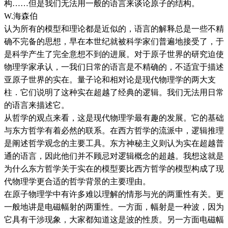
构……但是我们无法用一般的语言来谈论原子的结构。
W.海森伯
认为所有的模型和理论都是近似的，语言的解释总是一些不精
确不完备的思想，早在本世纪就被科学家们普遍地接受了，于
是科学产生了完全意想不到的进展。对于原子世界的研究迫使
物理学家承认，一我们日常的语言是不精确的，不适宜于描述
亚原子世界的实在。量子论和相对论是现代物理学的两大支
柱．它们说明了这种实在超越了经典的逻辑。我们无法用日常
的语言来描述它。
从哲学的观点来看，这是现代物理学最有趣的发展。它的基础
与东方哲学有着必然的联系。在西方哲学的流派中，逻辑推理
是阐述哲学观念的主要工具。东方神秘主义则认为实在超越普
通的语言，因此他们并不顾忌对逻辑概念的超越。我想这就是
为什么东方哲学关于实在的模型要比西方哲学的模型构成了现
代物理学更合适的哲学背景的主要理由。
在原子物理学中有许多难以理解的情形与光的两重性有关。更
一般地讲是电磁幅射的两重性。一方面，幅射是一种波，因为
它具有干涉现象，大家都知道这是波的性质。另一方面电磁幅