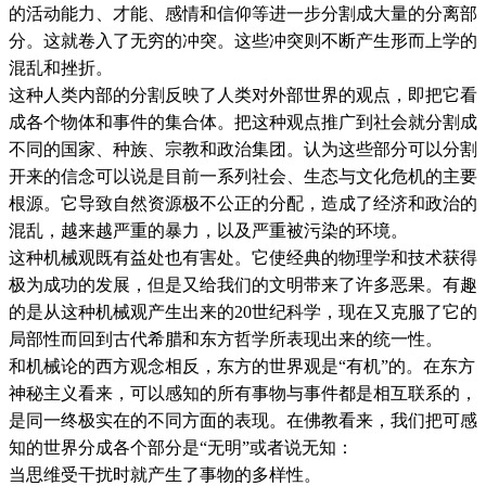
的活动能力、才能、感情和信仰等进一步分割成大量的分离部
分。这就卷入了无穷的冲突。这些冲突则不断产生形而上学的
混乱和挫折。
这种人类内部的分割反映了人类对外部世界的观点，即把它看
成各个物体和事件的集合体。把这种观点推广到社会就分割成
不同的国家、种族、宗教和政治集团。认为这些部分可以分割
开来的信念可以说是目前一系列社会、生态与文化危机的主要
根源。它导致自然资源极不公正的分配，造成了经济和政治的
混乱，越来越严重的暴力，以及严重被污染的环境。
这种机械观既有益处也有害处。它使经典的物理学和技术获得
极为成功的发展，但是又给我们的文明带来了许多恶果。有趣
的是从这种机械观产生出来的20世纪科学，现在又克服了它的
局部性而回到古代希腊和东方哲学所表现出来的统一性。
和机械论的西方观念相反，东方的世界观是“有机”的。在东方
神秘主义看来，可以感知的所有事物与事件都是相互联系的，
是同一终极实在的不同方面的表现。在佛教看来，我们把可感
知的世界分成各个部分是“无明”或者说无知：
当思维受干扰时就产生了事物的多样性。