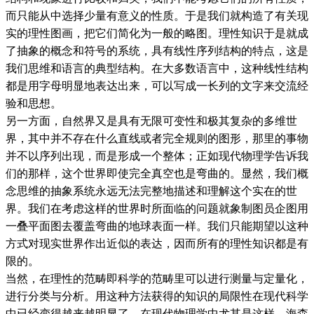
而只能从中选择少量有意义的性质。于是我们就构造了有关现
实的理性图画，把它们简化为一般的略图。理性知识于是就成
了抽象的概念和符号的系统，具有线性序列结构的特点，这是
我们思维和语言的典型结构。在大多数语言中，这种线性结构
都是用字母明显地表达出来，可以写成一长列的文字来交流经
验和思想。
另一方面，自然界又是具有无限可变性和极其复杂的多维世
界，其中并不存在什么直线或者完全规则的图形，那里的事物
并不以序列出现，而是形成一个整体；正如现代物理学告诉我
们的那样，这个世界即使完全真空也是弯曲的。显然，我们概
念思维的抽象系统永远无法完整地描述和理解这个实在的世
界。我们在考虑这样的世界时所面临的问题就象制图员企图用
一叠平面图去覆盖弯曲的地球表面一样。我们只能期望以这种
方式对现实世界作出近似的表达，因而所有的理性知识都是有
限的。
当然，在理性的范畴即科学的范畴里可以进行测量与定量化，
进行分类与分析。用这种方法获得的知识的局限性在现代科学
中已经变得越来越明显了，在现代物理学中尤其是这样，海森