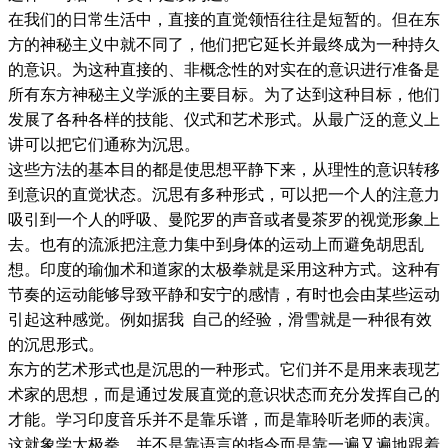
在我们的日常生活中，直接的直觉领悟往往是短暂的。但在东
方的神秘主义中就不同了，他们把它延长并最终成为一种持久
的意识。为这种直接的、非概念性的对实在的意识进行准备是
所有东方神秘主义学派的主要目标。为了达到这种目标，他们
发展了各种各样的技能、仪式和艺术形式。从最广泛的意义上
讲可以把它们通称为沉思。
这些方法的基本目的都是使思想平静下来，从理性的意识转移
到意识的直觉状态。沉思有多种形式，可以把一个人的注意力
吸引到一个人的呼吸、曼陀罗的声音或者曼茶罗的视觉形象上
去。也有的流派把注意力集中到身体的运动上而避免胡思乱
想。印度的瑜伽术和道家的太极拳就是采用这种方式。这种有
节奏的运动能够导致平静和安宁的感情，有时也会由某些运动
引起这种感觉。例如据我 自己的经验，滑雪就是一种很有效
的沉思形式。
东方的艺术形式也是沉思的一种形式。它们并不是用来表现艺
术家的思想，而是通过发展直觉的意识状态而充分发挥自己的
才能。学习印度音乐并不是靠乐谱，而是靠聆听老师的表演。
这就象学太极拳，并不是靠语言的指令而是靠一遍又遍地跟着