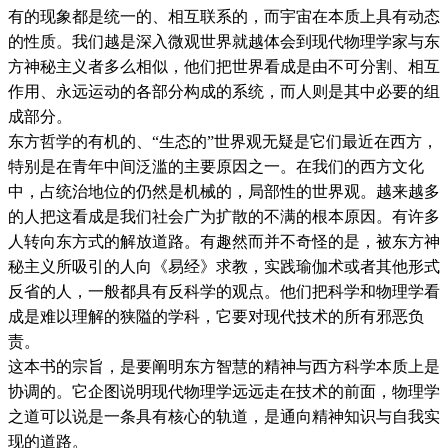
有的现象都是统一的、相互联系的，而宇宙在本质上具有动态
的性质。我们越是深入微观世界就越体会到现代物理学家与东
方神秘主义者多么相似，他们把世界看成是由不可分割、相互
作用、永远运动的各部分构成的系统，而人则是其中必要的组
成部分。
东方哲学的有机的、“生态的”世界观无疑是它们最近在西方，
特别是在青年中间泛滥的主要原因之一。在我们的西方文化
中，占统治地位的仍然是机械的，局部性的世界观。越来越多
的人把这看成是我们社会广为扩散的不满的根本原因。有许多
人转向东方式的解放道路。有趣然而并不奇怪的是，被东方神
秘主义所吸引的人向《易经》求教，实践瑜伽术或者其他形式
反省的人，一般都具有反科学的观点。他们把科学和物理学看
成是难以理解的狭隘的学科，它要对现代技术的所有邪恶负
责。
这本书的宗旨，是要阐明东方智慧的精神与西方科学本质上是
协调的。它企图说明现代物理学远远走在技术的前面，物理学
之道可以说是一条具有核心的轨道，是通向精神知识与自我实
现的道路。