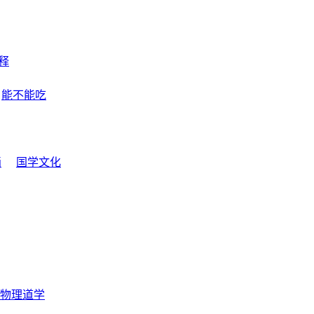
释
能不能吃
画
国学文化
物理道学