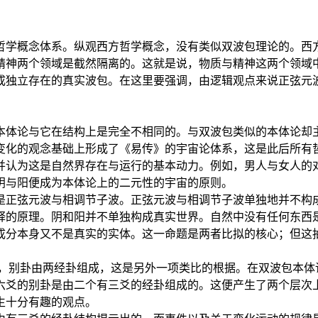
哲学概念体系。纵观西方哲学概念，没有类似双波包理论的。西
精神两个领域是截然隔离的。这就是说，物质与精神这两个领域
成独立存在的真实波包。在这里要强调，由逻辑观点来说正弦元
体论与它在结构上是完全不相同的。与双波包类似的本体论却主
变化的观念基础上形成了《易传》的宇宙论体系，这是此后所有
并认为这是自然界存在与运行的基本动力。例如，男人与女人的
阴与阳便成为本体论上的二元性的宇宙的原则。
是正弦元波与相调节子波。正弦元波与相调节子波单独地并不构
释的原理。阴和阳并不单独构成真实世界。自然中没有任何东西
成分本身又不是真实的实体。这一命题是两者比拟的核心；但这
六爻，别卦由两经卦组成，这是另外一项类比的根据。在双波包本
六爻的别卦是由二个有三爻的经卦组成的。这便产生了两个层次
生十分有趣的观点。