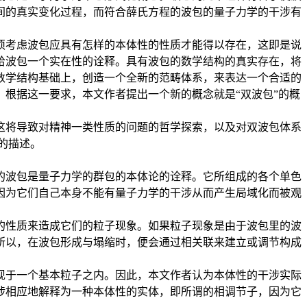
间的真实变化过程，而符合薛氏方程的波包的量子力学的干涉有
须考虑波包应具有怎样的本体性的性质才能得以存在，这即是说
给波包一个实在性的诠释。具有波包的数学结构的真实存在，将
数学结构基础上，创造一个全新的范畴体系，来表达一个合适的
根据这一要求，本文作者提出一个新的概念就是“双波包”的概
这将导致对精神一类性质的问题的哲学探索，以及对双波包体系
的描述。
的波包是量子力学的群包的本体论的诠释。它所组成的各个单色
因为它们自己本身不能有量子力学的干涉从而产生局域化而被观
的性质来造成它们的粒子现象。如果粒子现象是由于波包里的波
所以，在波包形成与塌缩时，便会通过相关联来建立或调节构成
现于一个基本粒子之内。因此，本文作者认为本体性的干涉实际
涉相应地解释为一种本体性的实体，即所谓的相调节子，因为它