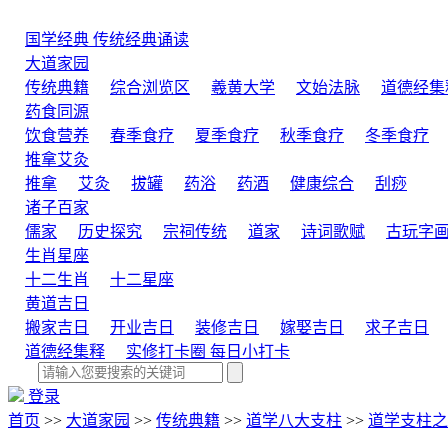
国学经典
传统经典诵读
大道家园
传统典籍
综合浏览区
羲黄大学
文始法脉
道德经集
药食同源
饮食营养
春季食疗
夏季食疗
秋季食疗
冬季食疗
推拿艾灸
推拿
艾灸
拔罐
药浴
药酒
健康综合
刮痧
诸子百家
儒家
历史探究
宗祠传统
道家
诗词歌赋
古玩字
生肖星座
十二生肖
十二星座
黄道吉日
搬家吉日
开业吉日
装修吉日
嫁娶吉日
求子吉日
道德经集释
实修打卡圈
每日小打卡
登录
首页
>>
大道家园
>>
传统典籍
>>
道学八大支柱
>>
道学支柱之