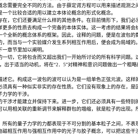
概念需要完全不同的方法。由于薛定谔方程可以用来描述观测之
是一个比较合适的用以建立本体论概念的形式化概念。
存在，它们还要满足什么样的其他条件。在目前情形下，我们必
样更多的性质去构成一个完备的本体实体。这一考虑的结果将会
一个全新的概念体系的框架。因此，诠释的问题，便是在波包的
的，而当与一个实验媒介发生系列相互作用后，便会成为局域的。
下一章节里加以阐明。
的一切，它将包含而又超出我们一开始所讨论的所有科学问题。
，出于适当的动机，将在“2．5”对精神和意识问题做出一个粗略
描述它。构成这一波包的波可以认为是一组单色正弦元波。这样
必须具有一种似实非实的存在性质。它们没有现象上的存在，是
子力学的干涉。
的干涉才能建立并保持下来。进一步，它们还必须具有一些特别
可以用相关联的重新调节来解释群包的塌缩，就是粒子的出现。
。所有的量子力学的力都表现于不可分割的基本粒子之间，不表
电磁相互作用与强相互作用中的光子与胶子概念，可以把这些干