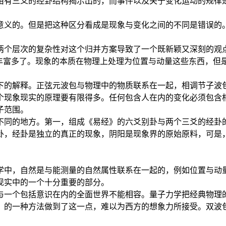
有三爻的经卦结构揭示出的，而事件以及关于变化运动的规律是
意义的。但是把这种区分看成是现象与变化之间的不同是错误的
，两个层次的复杂性对这个归并方案导致了一个既新颖又深刻的观
是丰富多了。现象的本质在物理上处理为位置与动量这些东西，但
下的解释。正弦元波包与物理中的物质联系在一起，相调节子波
个现象现实的原理要有限得多。任何包含人在内的变化必须包含
子范围。
不同的地方。第一，组成《易经》的六爻别卦与两个三爻的经卦
卦，经卦是独立的真正的现象，阴阳是现象界的原始原料，可是
学中，自然是与能测量的自然属性联系在一起的，例如位置与动
现实中的一个十分重要的部分。
与一个包括意识在内的全面世界不能相容。量子力学把经典物理
》的一种方法做到了这一点，难以为西方的想象力所接受。双波