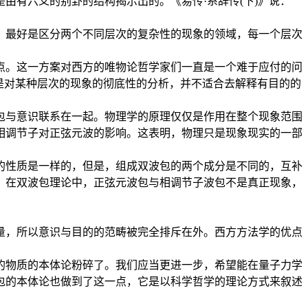
由有六爻的别卦的结构揭示出的。《易传·系辞传(下)》说：
。最好是区分两个不同层次的复杂性的现象的领域，每一个层次
点。这一方案对西方的唯物论哲学家们一直是一个难于应付的问
是对某种层次的现象的彻底性的分析，并不适合去解释有目的的
包与意识联系在一起。物理学的原理仅仅是作用在整个现象范围
相调节子对正弦元波的影响。这表明，物理只是现象现实的一部
的性质是一样的，但是，组成双波包的两个成分是不同的，互补
，在双波包理论中，正弦元波包与相调节子波包不是真正现象，
量，所以意识与目的的范畴被完全排斥在外。西方方法学的优点
的物质的本体论粉碎了。我们应当更进一步，希望能在量子力学
包的本体论也做到了这一点，它是以科学哲学的理论方式来叙述