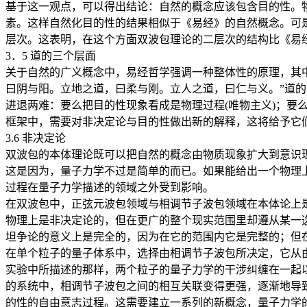
基于这一观点，可以得出结论：自然的概念应该包含目的性。
素。这样自然化目的性的结果相似于《易经》的自然概念。可
层次。这表明，在这个方面双波包理论的二层次的结构比《易
3．5 道的三个层面
关于自然的广义概念中，易经哲学强调一种整体性的原理，其中
曰阴与阳。立地之道，曰柔与刚。立人之道，曰仁与义。”道
进退两难：要么把目的性现象看成是物理过程(唯物主义)；要
框架中，需要对非决定论与目的性做出新的解释，这将给予它
3.6 非决定论
双波包的本体理论既可以把自然的概念由物质现象扩大到意识
这是因为，量子力学不过是简单的而已。如果能给出一个物理
过程在量子力学描述的领域之外受到影响。
在双波包中，正弦元波包领域与相调节子波包领域在本体论上
物理上是非决定论的，但在更广的整个现实范围里却遵从某一
坦争论的意义上是完全的，因为在它的范围内它是完整的；但
在单个粒子的量子体系中，选择由相调节子波包所决定，它从
实验中所描述的那样，两个粒子的量子力学的干涉纠缠在一起
的系统中，相调节子波包之间的相互关联变得更强，逐渐地导
的性的自由意志过程。这需要建立一系列的新概念，量子力学