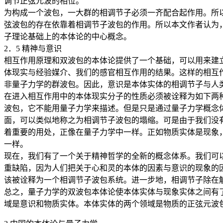
调节正弦元波的相位。
为构成一个波包，一大群的相调节子必须一齐配合起作用。所
弦波包的存在依靠着相调节子波包的作用。所以本文作者认为
子理论基础上的本体论的中心概念。
2．5 精神与意识
相互作用原理和双波包的本体论提供了一个基础，可以用来建
体现实与经验媒介、我们的感官相互作用的结果。这样的相互
非量子力学的群波包。因此，意识是本体实体的相调节子与人
在进入相互作用中的本体现实分子的性质必须被诠释为如下两
波包，它不能用量子力学来描述。但是只是通过量子力学概念
面，可以类似地称之为相调节子波包的塌缩。可是由于我们没
着重要的用处，正像在量子力学中一样。正如物质实体是现象
一样。
现在，我们有了一个关于精神哲学的全新的概念体系。我们可以
重缺陷，因为人们把关于心和灵的本体的因素与意识的现象的
该被诠释为一个相调节子波包系统。进一步地，相调节子除在
总之，量子力学的双波包本体论使本体实体与现象实体之间有
域是意识和物质实体。本体实体的两个领域是物质的正弦元波