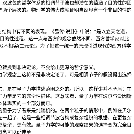
。双波包的哲学体系的相调节子波包却潜在的蕴涵了目的性的因
是两个层次的。物理学的伟大成就证明自然界有一个非目的性的
结构中有不同的表现。《易传·说卦》中说：“是以立天之道，
和目的性过程。这一点与西方的观念截然不同。西方哲学家对此
地不相容(二元论)。为了把这一统一的原理引进现代的西方科学
论转换到非决定论，不会给出更深的哲学意义。
力学观念上这将不是非决定论了。可是相调节子的假设提出选择
言，是在量子力学描述范围之外的。所以，这样讲并不矛盾：在
子力学是它的完全性描述。这意味着，量子力学在玻尔与爱因斯
本体现实的一个部分而已。
的量子力学看来是纯随机的。在两个粒子的情形中，例如在贝尔
在一起了，这是一些相调节波包构成复杂组织的根据。在更复杂
更复杂，更有效。量子力学的可能的观察结果的选择变为完全目
概念可以延伸至