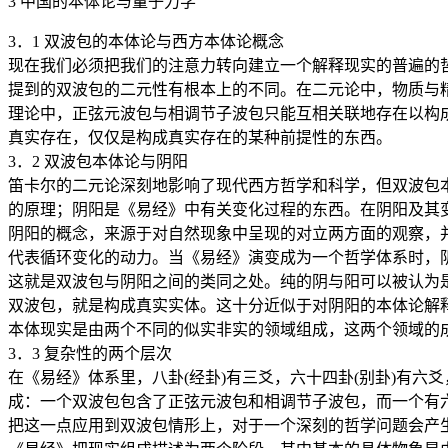
3 中国的本体论与量子力学
3．1 双波包的本体论与西方本体论概念
现在我们必须把我们的注意力转向建立一个解释现实的普遍的
提到的双波包的二元性有根本上的不同。在二元论中，物质与
理论中，正弦元波包与相调节子波包只能互相关联地存在以构
真实存在，仅仅是构成真实存在的某种前提性的东西。
3．2 双波包本体论与阴阳
笛卡尔的二元论深刻地影响了现代西方哲学和科学，但双波包本
的原理；阴阳是《易经》中有关变化过程的东西。在阴阳及其
阴阳的概念，来源于对自然现象中呈现的对立两方面的观察，
代表循环变化的动力。当《易经》演变成为一个哲学体系时，
这就是双波包与阴阳之间的类同之处。纯的阴与阳可以被认为
双波包，就是构成真实实体。这十分近似于对阴阳的本体论解
本体现实是由两个不同的似实非实的领域组成，这两个领域的
3．3 复杂性的两个层次
在《易经》体系里，八卦(经卦)有三爻，六十四卦(别卦)有
成：一个双波包包含了正弦元波包和相调节子波包，而一个有
把这一点应用到双波包情形上，对于一个深刻的哲学问题会产