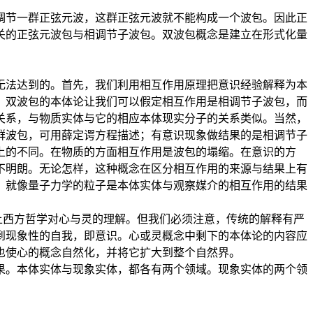
调节一群正弦元波，这群正弦元波就不能构成一个波包。因此正
关的正弦元波包与相调节子波包。双波包概念是建立在形式化量
无法达到的。首先，我们利用相互作用原理把意识经验解释为本
，双波包的本体论让我们可以假定相互作用是相调节子波包，而
关系，与物质实体与它的相应本体现实分子的关系类似。当然，
群波包，可用薛定谔方程描述；有意识现象做结果的是相调节子
上的不同。在物质的方面相互作用是波包的塌缩。在意识的方
不明朗。无论怎样，这种概念在区分相互作用的来源与结果上有
，就像量子力学的粒子是本体实体与观察媒介的相互作用的结果
上西方哲学对心与灵的理解。但我们必须注意，传统的解释有严
到现象性的自我，即意识。心或灵概念中剩下的本体论的内容应
也使心的概念自然化，并将它扩大到整个自然界。
果。本体实体与现象实体，都各有两个领域。现象实体的两个领