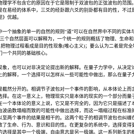
物理学不包含它的原因在于它是限制于双波包的正弦波包的范围
是在易经的体系中，三爻的经卦跟六爻的别卦都有目的性，不过
经》优越。
一个抽象的单一的自然的规则“道”可以在自然界中不同的实体与
的三个自然层面可以解释为，一个统一的规则概括了物理、生命
么把物理过程看成是目的性现象(唯心主义)；要么认为二者是完全
们一个共同的基础核心。
现象，也可以对非决定论提出新的解释。在量子力学中，从决定
上的解释，一个选择可以怎样从一些可能性中做出，那么在量子
是截然分开的。相调节子波包对一个事件的影响，从本体论上而
选择。在这一意义上，物理现实只是本体的现实的一个部分而量
在一个本体论的意义上说，它又是不完全的，因为它只是描述了
由波函数塌缩而致的可能性中做出选择，而这一塌缩过程在标准
以至两个事件的结果是相干的。这两个粒子的相调节波包也纠缠
致了生命、行为、意识和目的性。在更复杂的系统中，选择变得
的选择是其中一个极端，自由意志是另一极端。这一系列新生的