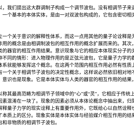
以，我们提出这大群调制子构成一个调节波包。没有相调节子来
，一个基本的本体实体，是由一对双波包构成的，它包含密切相
立一个关于意识的解释性体系，而这一点用其他的量子论诠释是
作用的概念是由相调制波包的相互作用的概念扩展而来的。其次
类的器官的相互作用结果。意识现象与它的相应本体现实分子的
种不同的情形：进入物理作用的是正弦元波包，它是量子力学的
体系就能够发挥这个概念。在这两个范围内相互作用必然有性质
有一个关于相调节子波包的决定性概念，这样说必然依旧相对地
，意识也是现象。它是本体实体与人类的器官的相互作用的结果
称其最高范畴为相调节子领域中的“心”或“灵”，它相应于传统
因素混淆在一块了。现象的因素必须从本体论概念中抽出来，归
解释量子力学的现实诠释上有重要作用外，它既给心以自然诠释
了本质上的区分。现象实体是本体实体与经验媒介相互作用的结
包和非物质的相调节子波包。